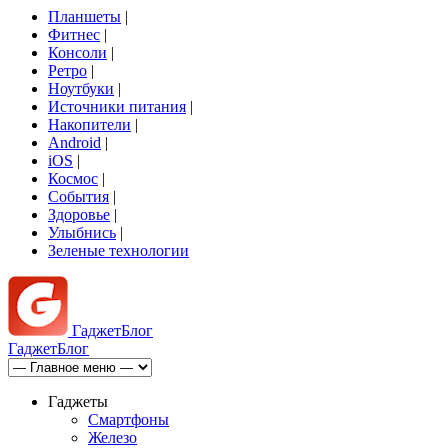
Планшеты
|
Фитнес
|
Консоли
|
Ретро
|
Ноутбуки
|
Источники питания
|
Накопители
|
Android
|
iOS
|
Космос
|
События
|
Здоровье
|
Улыбнись
|
Зеленые технологии
Гаджет
Блог
Гаджет
Блог
Гаджеты
Смартфоны
Железо