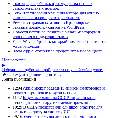
Толокар для ребёнка: преимущества первых
самостоятельных поездок
Топ-10 технологий хранения мусора для жилых
комплексов и городских пространств
Ремонт стиральных машин в Красноярске
Заказать доработку сайтов на WordPress
Новости беттинга: развитие онлайн-платформ и
изменения в индустрии ставок
Embr Wave – браслет, который поможет спастись от
жары и холода
Часы Apple Watch Pride предстанут в новом цвете
Новые тесты
▶
Избранная подборка: пройди тесты и узнай себя лучше.
🔥 620k+ уже прошли
Пройти →
Лента публикаций
12:04
Apple может разделить анонсы смартфонов и
показать три новые модели весной
11:52
Безумные машины СССР: экранопланы,
летающий танк и другие смелые проекты
10:29
В США представили слишком опасную для
открытого доступа систему ИИ
09:16
Ученые предупредили о риске мощного