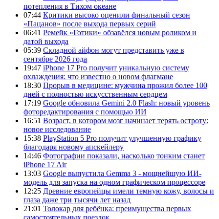
потепления в Тихом океане
07:44
Критики высоко оценили финальный сезон
«Пацанов» после выхода первых серий
06:41
Ремейк «Готики» обзавёлся новым роликом и
датой выхода
05:39
Складной айфон могут представить уже в
сентябре 2026 года
19:47
iPhone 17 Pro получит уникальную систему
охлаждения: что известно о новом флагмане
18:30
Прорыв в медицине: мужчина прожил более 100
дней с полностью искусственным сердцем
17:19
Google обновила Gemini 2.0 Flash: новый уровень
фоторедактирования с помощью ИИ
16:51
Возраст, в котором мозг начинает терять остроту:
новое исследование
15:38
PlayStation 5 Pro получит улучшенную графику
благодаря новому апскейлеру
14:46
Фотографии показали, насколько тонким станет
iPhone 17 Air
13:03
Google выпустила Gemma 3 - мощнейшую ИИ-
модель для запуска на одном графическом процессоре
12:25
Древние европейцы имели темную кожу, волосы и
глаза даже три тысячи лет назад
21:01
Толокар для ребёнка: преимущества первых
самостоятельных поездок