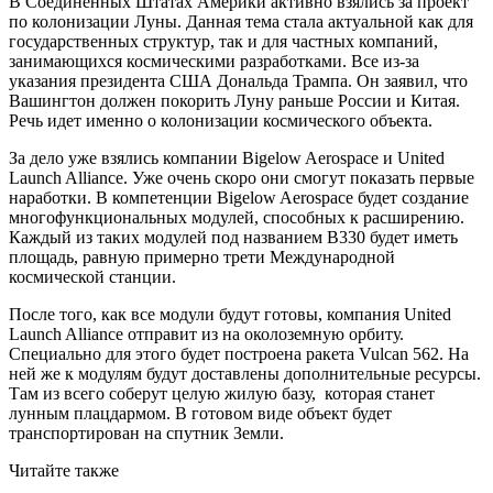
В Соединенных Штатах Америки активно взялись за проект
по колонизации Луны. Данная тема стала актуальной как для
государственных структур, так и для частных компаний,
занимающихся космическими разработками. Все из-за
указания президента США Дональда Трампа. Он заявил, что
Вашингтон должен покорить Луну раньше России и Китая.
Речь идет именно о колонизации космического объекта.
За дело уже взялись компании Bigelow Aerospace и United
Launch Alliance. Уже очень скоро они смогут показать первые
наработки. В компетенции Bigelow Aerospace будет создание
многофункциональных модулей, способных к расширению.
Каждый из таких модулей под названием B330 будет иметь
площадь, равную примерно трети Международной
космической станции.
После того, как все модули будут готовы, компания United
Launch Alliance отправит из на околоземную орбиту.
Специально для этого будет построена ракета Vulcan 562. На
ней же к модулям будут доставлены дополнительные ресурсы.
Там из всего соберут целую жилую базу, которая станет
лунным плацдармом. В готовом виде объект будет
транспортирован на спутник Земли.
Читайте также