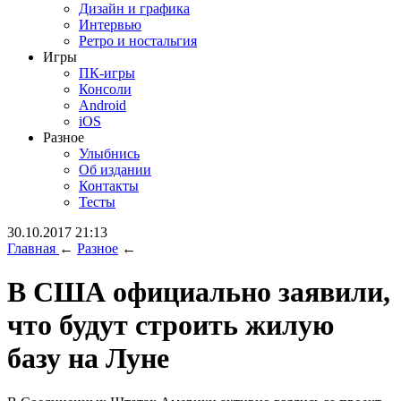
Дизайн и графика
Интервью
Ретро и ностальгия
Игры
ПК-игры
Консоли
Android
iOS
Разное
Улыбнись
Об издании
Контакты
Тесты
30.10.2017 21:13
Главная
←
Разное
←
В США официально заявили,
что будут строить жилую
базу на Луне