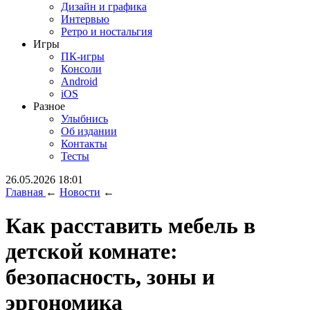
Дизайн и графика
Интервью
Ретро и ностальгия
Игры
ПК-игры
Консоли
Android
iOS
Разное
Улыбнись
Об издании
Контакты
Тесты
26.05.2026 18:01
Главная
←
Новости
←
Как расставить мебель в
детской комнате:
безопасность, зоны и
эргономика