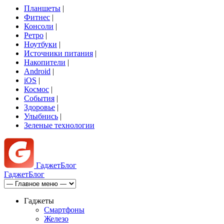
Планшеты
|
Фитнес
|
Консоли
|
Ретро
|
Ноутбуки
|
Источники питания
|
Накопители
|
Android
|
iOS
|
Космос
|
События
|
Здоровье
|
Улыбнись
|
Зеленые технологии
Гаджет
Блог
Гаджет
Блог
Гаджеты
Смартфоны
Железо