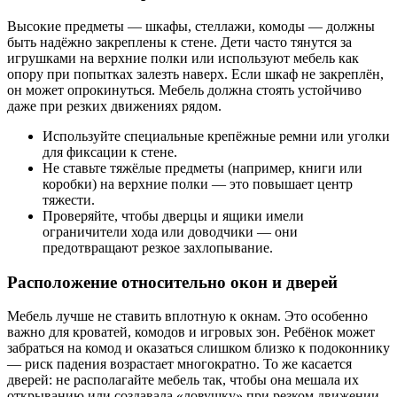
Высокие предметы — шкафы, стеллажи, комоды — должны
быть надёжно закреплены к стене. Дети часто тянутся за
игрушками на верхние полки или используют мебель как
опору при попытках залезть наверх. Если шкаф не закреплён,
он может опрокинуться. Мебель должна стоять устойчиво
даже при резких движениях рядом.
Используйте специальные крепёжные ремни или уголки
для фиксации к стене.
Не ставьте тяжёлые предметы (например, книги или
коробки) на верхние полки — это повышает центр
тяжести.
Проверяйте, чтобы дверцы и ящики имели
ограничители хода или доводчики — они
предотвращают резкое захлопывание.
Расположение относительно окон и дверей
Мебель лучше не ставить вплотную к окнам. Это особенно
важно для кроватей, комодов и игровых зон. Ребёнок может
забраться на комод и оказаться слишком близко к подоконнику
— риск падения возрастает многократно. То же касается
дверей: не располагайте мебель так, чтобы она мешала их
открыванию или создавала «ловушку» при резком движении.