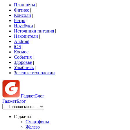
Планшеты
|
Фитнес
|
Консоли
|
Ретро
|
Ноутбуки
|
Источники питания
|
Накопители
|
Android
|
iOS
|
Космос
|
События
|
Здоровье
|
Улыбнись
|
Зеленые технологии
Гаджет
Блог
Гаджет
Блог
Гаджеты
Смартфоны
Железо