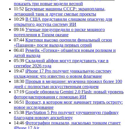
показать три новые модели весной
11:52
Безумные машины СССР: экранопланы,
летающий танк и другие смелые проекты
10:29
В США представили слишком опасную для
открытого доступа систему ИИ
09:16
Ученые предупредили о риске мощного
потепления в Тихом океане
07:44
Критики высоко оценили финальный сезон
«Пацанов» после выхода первых серий
06:41
Ремейк «Готики» обзавёлся новым роликом и
датой выхода
05:39
Складной айфон могут представить уже в
сентябре 2026 года
19:47
iPhone 17 Pro получит уникальную систему
охлаждения: что известно о новом флагмане
18:30
Прорыв в медицине: мужчина прожил более 100
дней с полностью искусственным сердцем
17:19
Google обновила Gemini 2.0 Flash: новый уровень
фоторедактирования с помощью ИИ
16:51
Возраст, в котором мозг начинает терять остроту:
новое исследование
15:38
PlayStation 5 Pro получит улучшенную графику
благодаря новому апскейлеру
14:46
Фотографии показали, насколько тонким станет
iPhone 17 Air