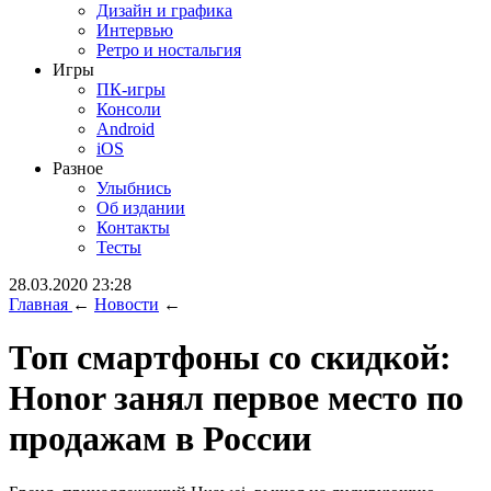
Дизайн и графика
Интервью
Ретро и ностальгия
Игры
ПК-игры
Консоли
Android
iOS
Разное
Улыбнись
Об издании
Контакты
Тесты
28.03.2020 23:28
Главная
←
Новости
←
Топ смартфоны со скидкой:
Honor занял первое место по
продажам в России