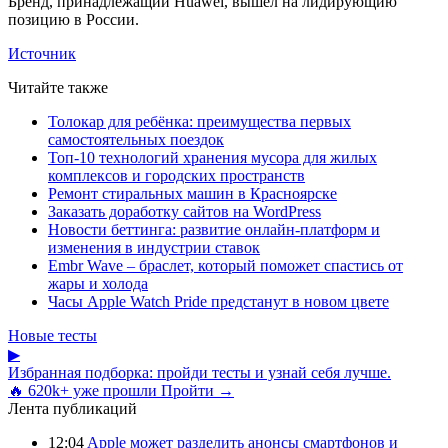
Бренд, принадлежащий Huawei, вышел на лидирующию
позицию в России.
Источник
Читайте также
Толокар для ребёнка: преимущества первых
самостоятельных поездок
Топ-10 технологий хранения мусора для жилых
комплексов и городских пространств
Ремонт стиральных машин в Красноярске
Заказать доработку сайтов на WordPress
Новости беттинга: развитие онлайн-платформ и
изменения в индустрии ставок
Embr Wave – браслет, который поможет спастись от
жары и холода
Часы Apple Watch Pride предстанут в новом цвете
Новые тесты
▶
Избранная подборка: пройди тесты и узнай себя лучше.
🔥 620k+ уже прошли
Пройти →
Лента публикаций
12:04
Apple может разделить анонсы смартфонов и