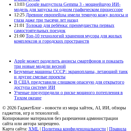
13:03
Google выпустила Gemma 3 - мощнейшую ИИ-
модель для запуска на одном графическом процессоре
12:25
Древние европейцы имели темную кожу, волосы и
глаза даже три тысячи лет назад
21:01
Толокар для ребёнка: преимущества первых
самостоятельных поездок
21:00
Топ-10 технологий хранения мусора для жилых
комплексов и городских пространств
Apple может разделить анонсы смартфонов и показать
три новые модели весной
Безумные машины СССР: экранопланы, летающий танк
и другие смелые проекты
В США представили слишком опасную для открытого
доступа систему ИИ
Ученые предупредили о риске мощного потепления в
Тихом океане
© 2026 ГаджетБлог - новости из мира хайтек, AI, ИИ, обзоры
гаджетов, игр и технологий.
Копирование материалов без разрешения администрации
сайта или автора запрещено.
Карта сайта:
XML
|
Политика конфиденциальности
|
Правила