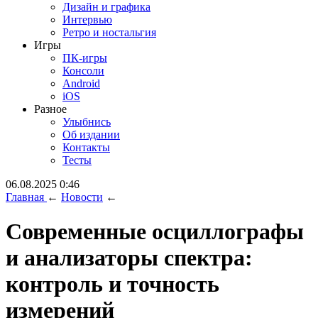
Дизайн и графика
Интервью
Ретро и ностальгия
Игры
ПК-игры
Консоли
Android
iOS
Разное
Улыбнись
Об издании
Контакты
Тесты
06.08.2025 0:46
Главная
←
Новости
←
Современные осциллографы
и анализаторы спектра:
контроль и точность
измерений