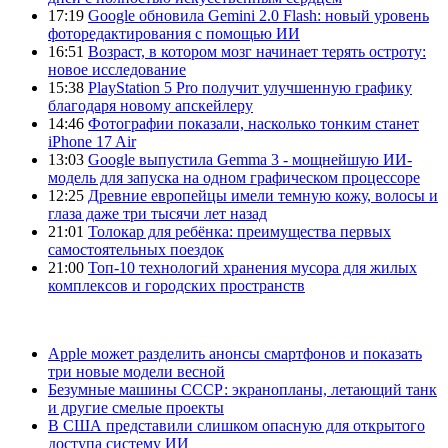
17:19
Google обновила Gemini 2.0 Flash: новый уровень
фоторедактирования с помощью ИИ
16:51
Возраст, в котором мозг начинает терять остроту:
новое исследование
15:38
PlayStation 5 Pro получит улучшенную графику
благодаря новому апскейлеру
14:46
Фотографии показали, насколько тонким станет
iPhone 17 Air
13:03
Google выпустила Gemma 3 - мощнейшую ИИ-
модель для запуска на одном графическом процессоре
12:25
Древние европейцы имели темную кожу, волосы и
глаза даже три тысячи лет назад
21:01
Толокар для ребёнка: преимущества первых
самостоятельных поездок
21:00
Топ-10 технологий хранения мусора для жилых
комплексов и городских пространств
Apple может разделить анонсы смартфонов и показать
три новые модели весной
Безумные машины СССР: экранопланы, летающий танк
и другие смелые проекты
В США представили слишком опасную для открытого
доступа систему ИИ