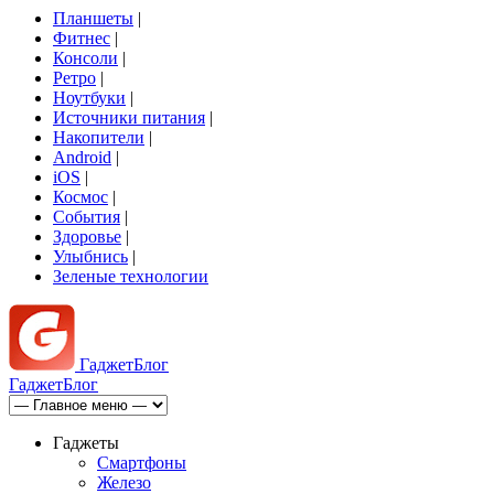
Планшеты
|
Фитнес
|
Консоли
|
Ретро
|
Ноутбуки
|
Источники питания
|
Накопители
|
Android
|
iOS
|
Космос
|
События
|
Здоровье
|
Улыбнись
|
Зеленые технологии
Гаджет
Блог
Гаджет
Блог
Гаджеты
Смартфоны
Железо