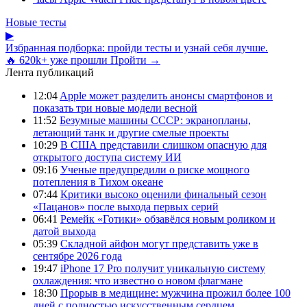
Новые тесты
▶
Избранная подборка: пройди тесты и узнай себя лучше.
🔥 620k+ уже прошли
Пройти →
Лента публикаций
12:04
Apple может разделить анонсы смартфонов и
показать три новые модели весной
11:52
Безумные машины СССР: экранопланы,
летающий танк и другие смелые проекты
10:29
В США представили слишком опасную для
открытого доступа систему ИИ
09:16
Ученые предупредили о риске мощного
потепления в Тихом океане
07:44
Критики высоко оценили финальный сезон
«Пацанов» после выхода первых серий
06:41
Ремейк «Готики» обзавёлся новым роликом и
датой выхода
05:39
Складной айфон могут представить уже в
сентябре 2026 года
19:47
iPhone 17 Pro получит уникальную систему
охлаждения: что известно о новом флагмане
18:30
Прорыв в медицине: мужчина прожил более 100
дней с полностью искусственным сердцем