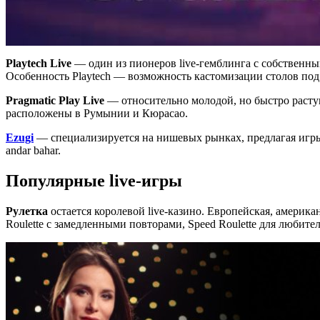
Playtech Live
— один из пионеров live-гемблинга с собственны
Особенность Playtech — возможность кастомизации столов по
Pragmatic Play Live
— относительно молодой, но быстро растущ
расположены в Румынии и Кюрасао.
Ezugi
— специализируется на нишевых рынках, предлагая игры 
andar bahar.
Популярные live-игры
Рулетка
остается королевой live-казино. Европейская, америк
Roulette с замедленными повторами, Speed Roulette для любите