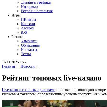
Дизайн и графика
Интервью
Ретро и ностальгия
Игры
ПК-игры
Консоли
Android
iOS
Разное
Улыбнись
Об издании
Контакты
Тесты
16.11.2025 1:22
Главная
←
Новости
←
Рейтинг топовых live-казино
Live-казино с живыми дилерами
произвели революцию в мире о
ключевым фактором, определяющим уровень погружения и комф