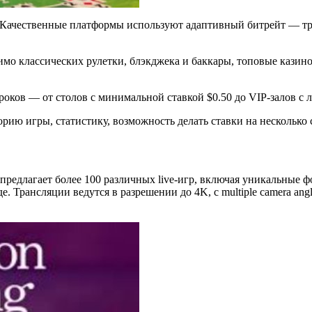
 Качественные платформы используют адаптивный битрейт — тра
о классических рулетки, блэкджека и баккары, топовые казино 
оков — от столов с минимальной ставкой $0.50 до VIP-залов с 
орию игры, статистику, возможность делать ставки на нескольк
длагает более 100 различных live-игр, включая уникальные форм
е. Трансляции ведутся в разрешении до 4K, с multiple camera a