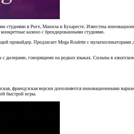
ми студиями в Риге, Манила и Бухаресте. Известны инновационны
д конкретные казино с брендированными студиями.
ий провайдер. Предлагает Mega Roulette с мультипликаторами д
с дилерами, говорящими на редких языках. Сильны в азиатском с
анская, французская версии дополняются инновационными вариант
лей быстрой игры.