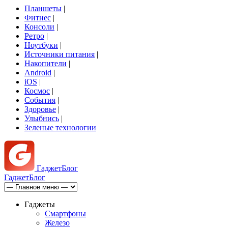
Планшеты
|
Фитнес
|
Консоли
|
Ретро
|
Ноутбуки
|
Источники питания
|
Накопители
|
Android
|
iOS
|
Космос
|
События
|
Здоровье
|
Улыбнись
|
Зеленые технологии
Гаджет
Блог
Гаджет
Блог
Гаджеты
Смартфоны
Железо