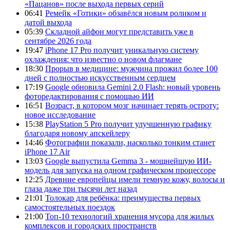
«Пацанов» после выхода первых серий
06:41
Ремейк «Готики» обзавёлся новым роликом и
датой выхода
05:39
Складной айфон могут представить уже в
сентябре 2026 года
19:47
iPhone 17 Pro получит уникальную систему
охлаждения: что известно о новом флагмане
18:30
Прорыв в медицине: мужчина прожил более 100
дней с полностью искусственным сердцем
17:19
Google обновила Gemini 2.0 Flash: новый уровень
фоторедактирования с помощью ИИ
16:51
Возраст, в котором мозг начинает терять остроту:
новое исследование
15:38
PlayStation 5 Pro получит улучшенную графику
благодаря новому апскейлеру
14:46
Фотографии показали, насколько тонким станет
iPhone 17 Air
13:03
Google выпустила Gemma 3 - мощнейшую ИИ-
модель для запуска на одном графическом процессоре
12:25
Древние европейцы имели темную кожу, волосы и
глаза даже три тысячи лет назад
21:01
Толокар для ребёнка: преимущества первых
самостоятельных поездок
21:00
Топ-10 технологий хранения мусора для жилых
комплексов и городских пространств