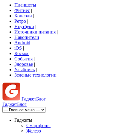
Планшеты
|
Фитнес
|
Консоли
|
Ретро
|
Ноутбуки
|
Источники питания
|
Накопители
|
Android
|
iOS
|
Космос
|
События
|
Здоровье
|
Улыбнись
|
Зеленые технологии
Гаджет
Блог
Гаджет
Блог
Гаджеты
Смартфоны
Железо