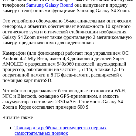
телефоном
Samsung Galaxy Round
она выпускает в продажу
камеру с телефонными функциями Samsung Galaxy S4 Zoom.
Это устройство оборудовано 16-мегапиксельным оптическим
сенсором, а объектив обеспечивает возможность 10-кратного
оптического зума и оптической стабилизации изображения.
Galaxy S4 Zoom имеет также фронтальную 2-мегапиксельную
камеру, предназначенную для видеозвонков.
Камерафон (или фонокамера) работает под управлением ОС
Android 4.2 Jelly Bean, имеет 4,3-дюймовый дисплей Super
AMOLED с разрешением 540х960 пикселей, двухъядерный
процессор, работающий на частоте 1,5 ГГц, а также 1,5 Гб
оперативной памяти и 8 ГБ флеш-памяти, расширяемой с
помощью карт microSD.
Устройство поддерживает беспроводные технологии Wi-Fi,
NFC и Bluetooth, оснащено GPS-приемником, а емкость
аккумулятора составляет 2330 мА/ч. Стоимость Galaxy S4
Zoom в Корее составляет примерно 600 $.
Читайте также
Толокар для ребёнка: преимущества первых
самостоятельных поездок