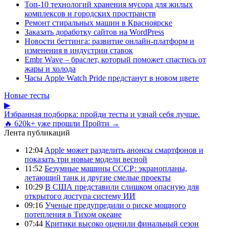
Топ-10 технологий хранения мусора для жилых
комплексов и городских пространств
Ремонт стиральных машин в Красноярске
Заказать доработку сайтов на WordPress
Новости беттинга: развитие онлайн-платформ и
изменения в индустрии ставок
Embr Wave – браслет, который поможет спастись от
жары и холода
Часы Apple Watch Pride предстанут в новом цвете
Новые тесты
▶
Избранная подборка: пройди тесты и узнай себя лучше.
🔥 620k+ уже прошли
Пройти →
Лента публикаций
12:04
Apple может разделить анонсы смартфонов и
показать три новые модели весной
11:52
Безумные машины СССР: экранопланы,
летающий танк и другие смелые проекты
10:29
В США представили слишком опасную для
открытого доступа систему ИИ
09:16
Ученые предупредили о риске мощного
потепления в Тихом океане
07:44
Критики высоко оценили финальный сезон