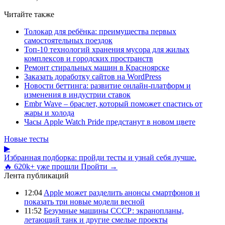
Читайте также
Толокар для ребёнка: преимущества первых
самостоятельных поездок
Топ-10 технологий хранения мусора для жилых
комплексов и городских пространств
Ремонт стиральных машин в Красноярске
Заказать доработку сайтов на WordPress
Новости беттинга: развитие онлайн-платформ и
изменения в индустрии ставок
Embr Wave – браслет, который поможет спастись от
жары и холода
Часы Apple Watch Pride предстанут в новом цвете
Новые тесты
▶
Избранная подборка: пройди тесты и узнай себя лучше.
🔥 620k+ уже прошли
Пройти →
Лента публикаций
12:04
Apple может разделить анонсы смартфонов и
показать три новые модели весной
11:52
Безумные машины СССР: экранопланы,
летающий танк и другие смелые проекты