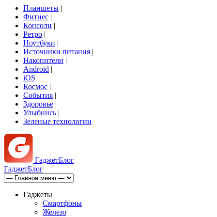
Планшеты
|
Фитнес
|
Консоли
|
Ретро
|
Ноутбуки
|
Источники питания
|
Накопители
|
Android
|
iOS
|
Космос
|
События
|
Здоровье
|
Улыбнись
|
Зеленые технологии
Гаджет
Блог
Гаджет
Блог
Гаджеты
Смартфоны
Железо