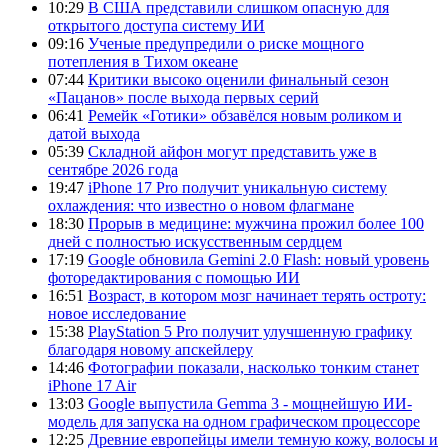
10:29
В США представили слишком опасную для
открытого доступа систему ИИ
09:16
Ученые предупредили о риске мощного
потепления в Тихом океане
07:44
Критики высоко оценили финальный сезон
«Пацанов» после выхода первых серий
06:41
Ремейк «Готики» обзавёлся новым роликом и
датой выхода
05:39
Складной айфон могут представить уже в
сентябре 2026 года
19:47
iPhone 17 Pro получит уникальную систему
охлаждения: что известно о новом флагмане
18:30
Прорыв в медицине: мужчина прожил более 100
дней с полностью искусственным сердцем
17:19
Google обновила Gemini 2.0 Flash: новый уровень
фоторедактирования с помощью ИИ
16:51
Возраст, в котором мозг начинает терять остроту:
новое исследование
15:38
PlayStation 5 Pro получит улучшенную графику
благодаря новому апскейлеру
14:46
Фотографии показали, насколько тонким станет
iPhone 17 Air
13:03
Google выпустила Gemma 3 - мощнейшую ИИ-
модель для запуска на одном графическом процессоре
12:25
Древние европейцы имели темную кожу, волосы и