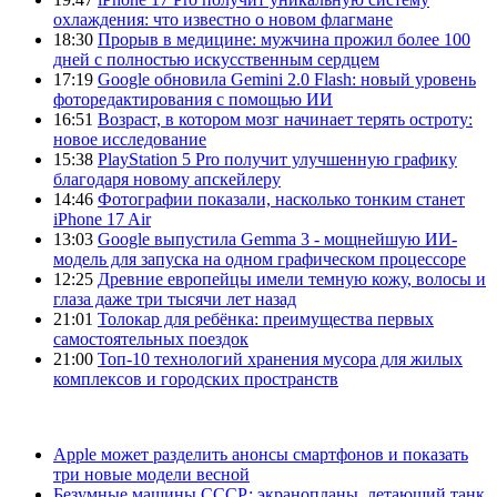
охлаждения: что известно о новом флагмане
18:30
Прорыв в медицине: мужчина прожил более 100
дней с полностью искусственным сердцем
17:19
Google обновила Gemini 2.0 Flash: новый уровень
фоторедактирования с помощью ИИ
16:51
Возраст, в котором мозг начинает терять остроту:
новое исследование
15:38
PlayStation 5 Pro получит улучшенную графику
благодаря новому апскейлеру
14:46
Фотографии показали, насколько тонким станет
iPhone 17 Air
13:03
Google выпустила Gemma 3 - мощнейшую ИИ-
модель для запуска на одном графическом процессоре
12:25
Древние европейцы имели темную кожу, волосы и
глаза даже три тысячи лет назад
21:01
Толокар для ребёнка: преимущества первых
самостоятельных поездок
21:00
Топ-10 технологий хранения мусора для жилых
комплексов и городских пространств
Apple может разделить анонсы смартфонов и показать
три новые модели весной
Безумные машины СССР: экранопланы, летающий танк