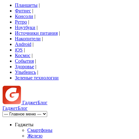
Планшеты
|
Фитнес
|
Консоли
|
Ретро
|
Ноутбуки
|
Источники питания
|
Накопители
|
Android
|
iOS
|
Космос
|
События
|
Здоровье
|
Улыбнись
|
Зеленые технологии
Гаджет
Блог
Гаджет
Блог
Гаджеты
Смартфоны
Железо