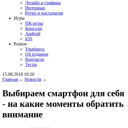
Дизайн и графика
Интервью
Ретро и ностальгия
Игры
ПК-игры
Консоли
Android
iOS
Разное
Улыбнись
Об издании
Контакты
Тесты
15.08.2018 10:20
Главная
←
Новости
←
Выбираем смартфон для себя
- на какие моменты обратить
внимание