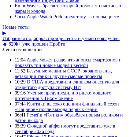
изменения в индустрии ставок
Embr Wave – браслет, который поможет спастись от
жары и холода
Часы Apple Watch Pride предстанут в новом цвете
Новые тесты
▶
Избранная подборка: пройди тесты и узнай себя лучше.
🔥 620k+ уже прошли
Пройти →
Лента публикаций
12:04
Apple может разделить анонсы смартфонов и
показать три новые модели весной
11:52
Безумные машины СССР: экранопланы,
летающий танк и другие смелые проекты
10:29
В США представили слишком опасную для
открытого доступа систему ИИ
09:16
Ученые предупредили о риске мощного
потепления в Тихом океане
07:44
Критики высоко оценили финальный сезон
«Пацанов» после выхода первых серий
06:41
Ремейк «Готики» обзавёлся новым роликом и
датой выхода
05:39
Складной айфон могут представить уже в
сентябре 2026 года
19:47
iPhone 17 Pro получит уникальную систему