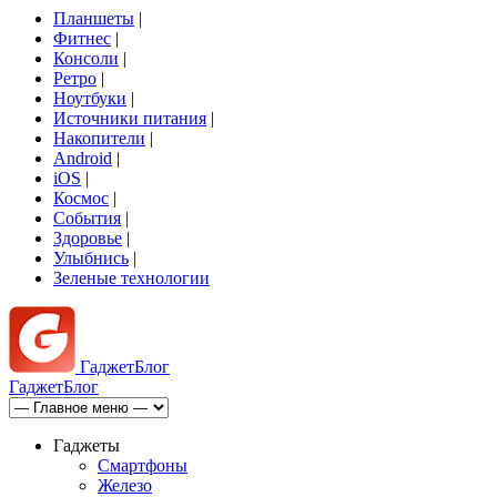
Планшеты
|
Фитнес
|
Консоли
|
Ретро
|
Ноутбуки
|
Источники питания
|
Накопители
|
Android
|
iOS
|
Космос
|
События
|
Здоровье
|
Улыбнись
|
Зеленые технологии
Гаджет
Блог
Гаджет
Блог
Гаджеты
Смартфоны
Железо