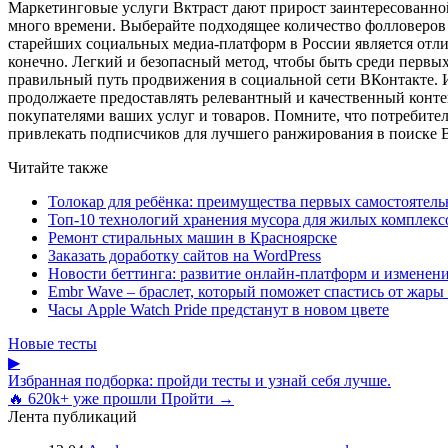
Маркетинговые услуги Вктраст дают прирост заинтересованной
много времени. Выберайте подходящее количество фолловеров -
старейших социальных медиа-платформ в России является отлич
конечно. Легкий и безопасный метод, чтобы быть среди первы
правильный путь продвижения в социальной сети ВКонтакте. И
продолжаете предоставлять релевантный и качественный конт
покупателями ваших услуг и товаров. Помните, что потребител
привлекать подписчиков для лучшего ранжирования в поиске 
Читайте также
Толокар для ребёнка: преимущества первых самостоятель
Топ-10 технологий хранения мусора для жилых комплекс
Ремонт стиральных машин в Красноярске
Заказать доработку сайтов на WordPress
Новости беттинга: развитие онлайн-платформ и изменени
Embr Wave – браслет, который поможет спастись от жары 
Часы Apple Watch Pride предстанут в новом цвете
Новые тесты
▶
Избранная подборка: пройди тесты и узнай себя лучше.
🔥 620k+ уже прошли
Пройти →
Лента публикаций