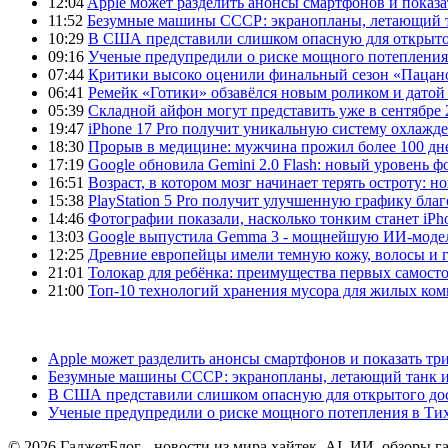
12:04
Apple может разделить анонсы смартфонов и показа
11:52
Безумные машины СССР: экранопланы, летающий т
10:29
В США представили слишком опасную для открыто
09:16
Ученые предупредили о риске мощного потепления
07:44
Критики высоко оценили финальный сезон «Пацано
06:41
Ремейк «Готики» обзавёлся новым роликом и датой
05:39
Складной айфон могут представить уже в сентябре 
19:47
iPhone 17 Pro получит уникальную систему охлажде
18:30
Прорыв в медицине: мужчина прожил более 100 дн
17:19
Google обновила Gemini 2.0 Flash: новый уровень
16:51
Возраст, в котором мозг начинает терять остроту: н
15:38
PlayStation 5 Pro получит улучшенную графику бла
14:46
Фотографии показали, насколько тонким станет iPho
13:03
Google выпустила Gemma 3 - мощнейшую ИИ-модель
12:25
Древние европейцы имели темную кожу, волосы и гл
21:01
Толокар для ребёнка: преимущества первых самост
21:00
Топ-10 технологий хранения мусора для жилых ком
Apple может разделить анонсы смартфонов и показать тр
Безумные машины СССР: экранопланы, летающий танк и
В США представили слишком опасную для открытого до
Ученые предупредили о риске мощного потепления в Ти
© 2026 ГаджетБлог - новости из мира хайтек, AI, ИИ, обзоры г