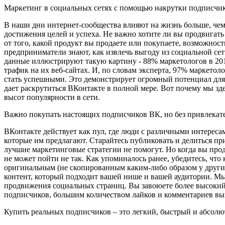
Маркетинг в социальных сетях с помощью накрутки подписчик
В наши дни интернет-сообщества влияют на жизнь больше, чем
достижения целей и успеха. Не важно хотите ли вы продвигат
от того, какой продукт вы продаете или покупаете, возможно
предприниматели знают, как извлечь выгоду из социальной сет
данные иллюстрируют такую картину - 88% маркетологов в 2018 
трафик на их веб-сайтах. И, по словам эксперта, 97% маркето
стать успешными. Это демонстрирует огромный потенциал для 
дает раскрутиться ВКонтакте в полной мере. Вот почему мы з
высот популярности в сети.
Важно покупать настоящих подписчиков ВК, но без привлекате
ВКонтакте действует как пул, где люди с различными интереса
которые им предлагают. Старайтесь публиковать и делиться пр
лучшие маркетинговые стратегии не помогут. Но когда вы про
не может пойти не так. Как упоминалось ранее, убедитесь, что
оригинальным (не скопированным каким-либо образом у други
контент, который подходит вашей нише и вашей аудитории. М
продвижения социальных страниц. Вы завоюете более высокий 
подписчиков, большим количеством лайков и комментариев выгл
Купить реальных подписчиков – это легкий, быстрый и абсолю