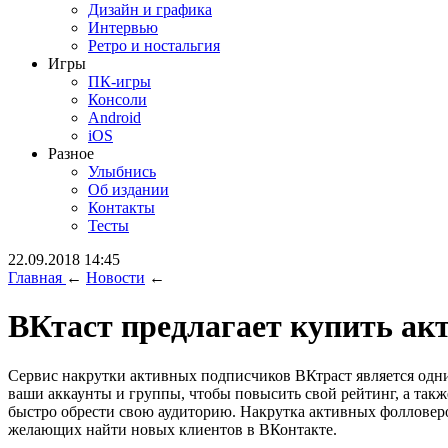
Дизайн и графика
Интервью
Ретро и ностальгия
Игры
ПК-игры
Консоли
Android
iOS
Разное
Улыбнись
Об издании
Контакты
Тесты
22.09.2018 14:45
Главная
←
Новости
←
ВКтаст предлагает купить ак
Сервис накрутки активных подписчиков ВКтраст является одн
ваши аккаунты и группы, чтобы повысить свой рейтинг, а такж
быстро обрести свою аудиторию. Накрутка активных фолловеров
желающих найти новых клиентов в ВКонтакте.