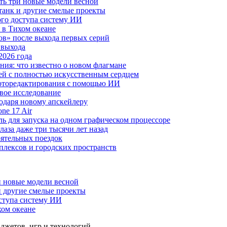
ть три новые модели весной
анк и другие смелые проекты
го доступа систему ИИ
 в Тихом океане
в» после выхода первых серий
 выхода
2026 года
ния: что известно о новом флагмане
ей с полностью искусственным сердцем
 фоторедактирования с помощью ИИ
овое исследование
годаря новому апскейлеру
ne 17 Air
 для запуска на одном графическом процессоре
аза даже три тысячи лет назад
оятельных поездок
плексов и городских пространств
и новые модели весной
 другие смелые проекты
ступа систему ИИ
хом океане
аджетов, игр и технологий.