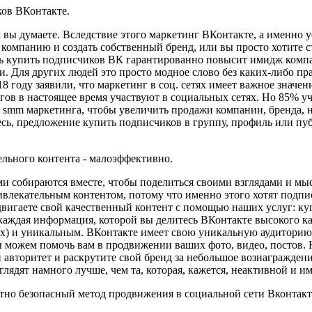
ов ВКонтакте.
 вы думаете. Вследствие этого маркетинг ВКонтакте, а именно 
ь компанию и создать собственный бренд, или вы просто хотите
сть купить подписчиков ВК гарантированно повысит имидж комп
и. Для других людей это просто модное слово без каких-либо п
году заявили, что маркетинг в соц. сетях имеет важное значени
логов в настоящее время участвуют в социальных сетях. Но 85% 
smm маркетинга, чтобы увеличить продажи компании, бренда, но
десь, предложение купить подписчиков в группу, профиль или п
льного контента - малоэффективно.
ми собираются вместе, чтобы поделиться своими взглядами и мыс
ивлекательным контентом, потому что именно этого хотят подпи
двигаете свой качественный контент с помощью наших услуг: ку
 каждая информация, которой вы делитесь ВКонтакте высокого ка
х) и уникальным. ВКонтакте имеет свою уникальную аудиторию.
ы можем помочь вам в продвижении ваших фото, видео, постов.
авторитет и раскрутите свой бренд за небольшое вознаграждени
ядят намного лучше, чем та, которая, кажется, неактивной и им
тно безопасный метод продвижения в социальной сети Вконтакт