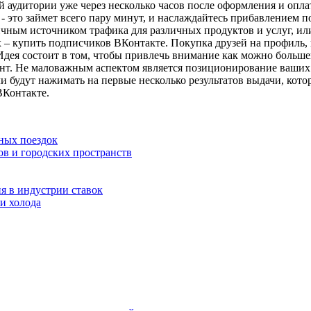
 аудитории уже через несколько часов после оформления и опла
 это займет всего пару минут, и наслаждайтесь прибавлением по
ным источником трафика для различных продуктов и услуг, или д
х – купить подписчиков ВКонтакте. Покупка друзей на профиль,
дея состоит в том, чтобы привлечь внимание как можно большег
ент. Не маловажным аспектом является позиционирование ваши
и будут нажимать на первые несколько результатов выдачи, кот
ВКонтакте.
ных поездок
ов и городских пространств
я в индустрии ставок
и холода