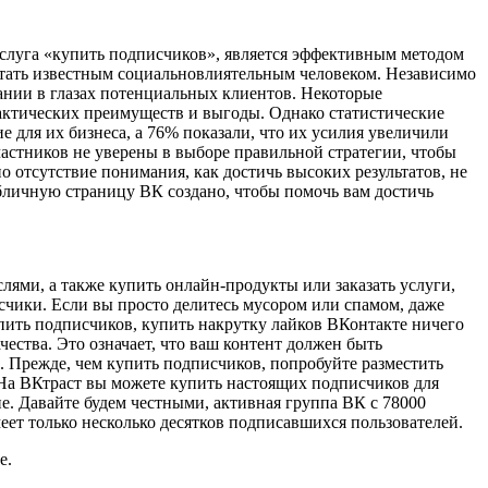
услуга «купить подписчиков», является эффективным методом
 стать известным социальновлиятельным человеком. Независимо
ании в глазах потенциальных клиентов. Некоторые
рактических преимуществ и выгоды. Однако статистические
е для их бизнеса, а 76% показали, что их усилия увеличили
участников не уверены в выборе правильной стратегии, чтобы
 отсутствие понимания, как достичь высоких результатов, не
убличную страницу ВК создано, чтобы помочь вам достичь
лями, а также купить онлайн-продукты или заказать услуги,
счики. Если вы просто делитесь мусором или спамом, даже
пить подписчиков, купить накрутку лайков ВКонтакте ничего
чества. Это означает, что ваш контент должен быть
 Прежде, чем купить подписчиков, попробуйте разместить
 На ВКтраст вы можете купить настоящих подписчиков для
е. Давайте будем честными, активная группа ВК с 78000
еет только несколько десятков подписавшихся пользователей.
е.