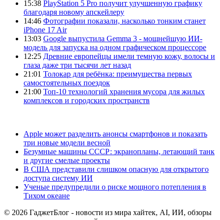
15:38
PlayStation 5 Pro получит улучшенную графику
благодаря новому апскейлеру
14:46
Фотографии показали, насколько тонким станет
iPhone 17 Air
13:03
Google выпустила Gemma 3 - мощнейшую ИИ-
модель для запуска на одном графическом процессоре
12:25
Древние европейцы имели темную кожу, волосы и
глаза даже три тысячи лет назад
21:01
Толокар для ребёнка: преимущества первых
самостоятельных поездок
21:00
Топ-10 технологий хранения мусора для жилых
комплексов и городских пространств
Apple может разделить анонсы смартфонов и показать
три новые модели весной
Безумные машины СССР: экранопланы, летающий танк
и другие смелые проекты
В США представили слишком опасную для открытого
доступа систему ИИ
Ученые предупредили о риске мощного потепления в
Тихом океане
© 2026 ГаджетБлог - новости из мира хайтек, AI, ИИ, обзоры