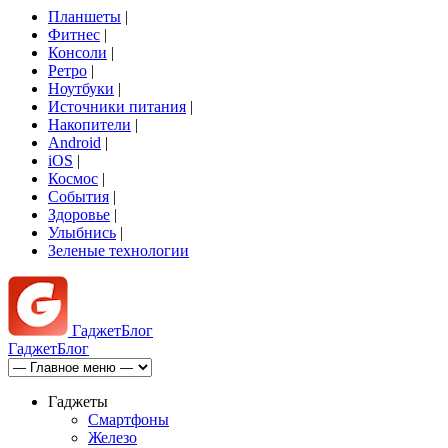
Планшеты
|
Фитнес
|
Консоли
|
Ретро
|
Ноутбуки
|
Источники питания
|
Накопители
|
Android
|
iOS
|
Космос
|
События
|
Здоровье
|
Улыбнись
|
Зеленые технологии
Гаджет
Блог
Гаджет
Блог
Гаджеты
Смартфоны
Железо