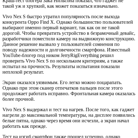
Краш-тест блогера Зака Нильсона показал, что гаджет не
такой уж и хрупкий, как может показаться изначально.
Vivo Nex S быстро утратил популярность после выхода
конкурента Oppo Find X. Однако большинство пользователей
выбирают именно первый вариант, так как он не такой
дорогой. Чтобы превратить устройство в безрамочный девайс,
разработчики поместили камеру на выдвижную конструкцию.
Данное решение вызвало у пользователей сомнения по
поводу надежности и долговечности смартфона. Известный
YouTube-блогер под ником JerryRigEverything решил
проверить Vivo Nex S по нескольким критериям, а также
испытал на прочность. Результаты испытания показали
неплохой результат.
Экран оказался уязвимым. Его легко можно поцарапать.
Однако при этом сканер отпечатков пальцев после этого
продолжает работать исправно. Фронтальная камера оказалась
более прочной.
Vivo Nex S выдержал и тест на нагрев. После того, как гаджет
нагрели до максимальной температуры, на дисплее появились
белые пятна, однако через время они исчезли, а экран начал
работать как прежде.
Тест на изгиб смартфон также прошел успешно, однако