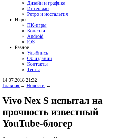
Дизайн и графика
Интервью
Ретро и ностальгия
Игры
ПК-игры
Консоли
Android
iOS
Разное
Улыбнись
Об издании
Контакты
Тесты
14.07.2018 21:32
Главная
←
Новости
←
Vivo Nex S испытал на
прочность известный
YouTube-блогер