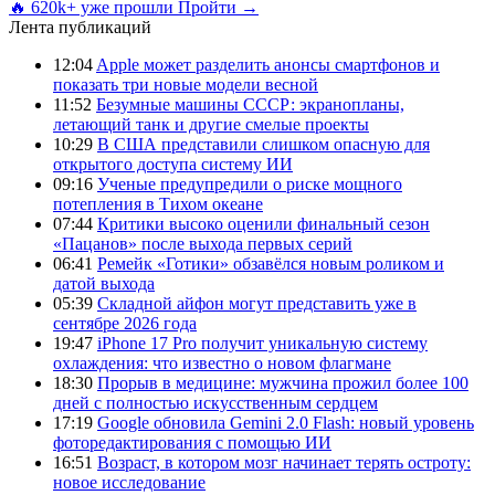
🔥 620k+ уже прошли
Пройти →
Лента публикаций
12:04
Apple может разделить анонсы смартфонов и
показать три новые модели весной
11:52
Безумные машины СССР: экранопланы,
летающий танк и другие смелые проекты
10:29
В США представили слишком опасную для
открытого доступа систему ИИ
09:16
Ученые предупредили о риске мощного
потепления в Тихом океане
07:44
Критики высоко оценили финальный сезон
«Пацанов» после выхода первых серий
06:41
Ремейк «Готики» обзавёлся новым роликом и
датой выхода
05:39
Складной айфон могут представить уже в
сентябре 2026 года
19:47
iPhone 17 Pro получит уникальную систему
охлаждения: что известно о новом флагмане
18:30
Прорыв в медицине: мужчина прожил более 100
дней с полностью искусственным сердцем
17:19
Google обновила Gemini 2.0 Flash: новый уровень
фоторедактирования с помощью ИИ
16:51
Возраст, в котором мозг начинает терять остроту:
новое исследование