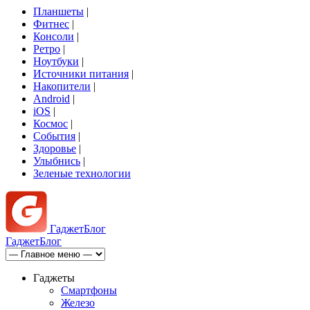
Планшеты
|
Фитнес
|
Консоли
|
Ретро
|
Ноутбуки
|
Источники питания
|
Накопители
|
Android
|
iOS
|
Космос
|
События
|
Здоровье
|
Улыбнись
|
Зеленые технологии
Гаджет
Блог
Гаджет
Блог
Гаджеты
Смартфоны
Железо