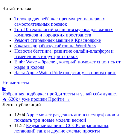
Читайте также
Толокар для ребёнка: преимущества первых
самостоятельных поездок
Топ-10 технологий хранения мусора для жилых
комплексов и городских пространств
Ремонт стиральных машин в Красноярске
Заказать доработку сайтов на WordPress
Новости беттинга: развитие онлайн-платформ и
изменения в индустрии ставок
Embr Wave – браслет, который поможет спастись от
жары и холода
Часы Apple Watch Pride предстанут в новом цвете
Новые тесты
▶
Избранная подборка: пройди тесты и узнай себя лучше.
🔥 620k+ уже прошли
Пройти →
Лента публикаций
12:04
Apple может разделить анонсы смартфонов и
показать три новые модели весной
11:52
Безумные машины СССР: экранопланы,
летающий танк и другие смелые проекты