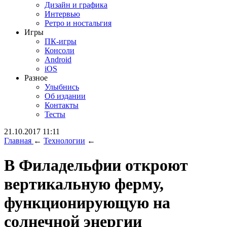
Дизайн и графика
Интервью
Ретро и ностальгия
Игры
ПК-игры
Консоли
Android
iOS
Разное
Улыбнись
Об издании
Контакты
Тесты
21.10.2017 11:11
Главная
←
Технологии
←
В Филадельфии откроют
вертикальную ферму,
функционирующую на
солнечной энергии