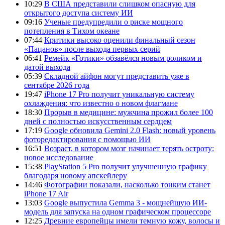
10:29
В США представили слишком опасную для
открытого доступа систему ИИ
09:16
Ученые предупредили о риске мощного
потепления в Тихом океане
07:44
Критики высоко оценили финальный сезон
«Пацанов» после выхода первых серий
06:41
Ремейк «Готики» обзавёлся новым роликом и
датой выхода
05:39
Складной айфон могут представить уже в
сентябре 2026 года
19:47
iPhone 17 Pro получит уникальную систему
охлаждения: что известно о новом флагмане
18:30
Прорыв в медицине: мужчина прожил более 100
дней с полностью искусственным сердцем
17:19
Google обновила Gemini 2.0 Flash: новый уровень
фоторедактирования с помощью ИИ
16:51
Возраст, в котором мозг начинает терять остроту:
новое исследование
15:38
PlayStation 5 Pro получит улучшенную графику
благодаря новому апскейлеру
14:46
Фотографии показали, насколько тонким станет
iPhone 17 Air
13:03
Google выпустила Gemma 3 - мощнейшую ИИ-
модель для запуска на одном графическом процессоре
12:25
Древние европейцы имели темную кожу, волосы и