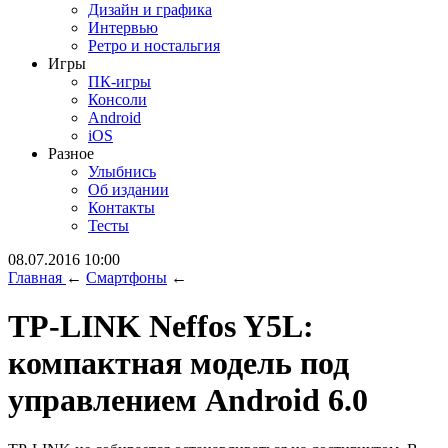
Дизайн и графика
Интервью
Ретро и ностальгия
Игры
ПК-игры
Консоли
Android
iOS
Разное
Улыбнись
Об издании
Контакты
Тесты
08.07.2016 10:00
Главная
←
Смартфоны
←
TP-LINK Neffos Y5L:
компактная модель под
управлением Android 6.0