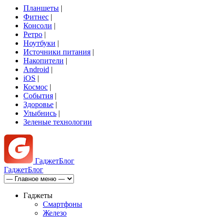
Планшеты
|
Фитнес
|
Консоли
|
Ретро
|
Ноутбуки
|
Источники питания
|
Накопители
|
Android
|
iOS
|
Космос
|
События
|
Здоровье
|
Улыбнись
|
Зеленые технологии
Гаджет
Блог
Гаджет
Блог
Гаджеты
Смартфоны
Железо