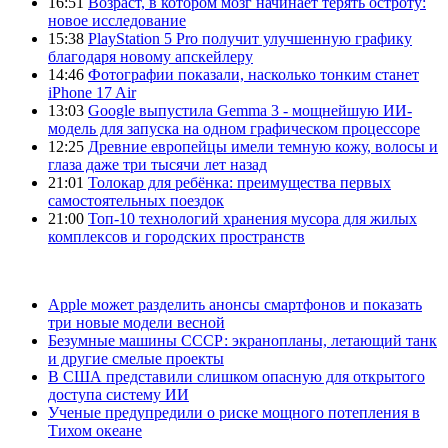
16:51
Возраст, в котором мозг начинает терять остроту:
новое исследование
15:38
PlayStation 5 Pro получит улучшенную графику
благодаря новому апскейлеру
14:46
Фотографии показали, насколько тонким станет
iPhone 17 Air
13:03
Google выпустила Gemma 3 - мощнейшую ИИ-
модель для запуска на одном графическом процессоре
12:25
Древние европейцы имели темную кожу, волосы и
глаза даже три тысячи лет назад
21:01
Толокар для ребёнка: преимущества первых
самостоятельных поездок
21:00
Топ-10 технологий хранения мусора для жилых
комплексов и городских пространств
Apple может разделить анонсы смартфонов и показать
три новые модели весной
Безумные машины СССР: экранопланы, летающий танк
и другие смелые проекты
В США представили слишком опасную для открытого
доступа систему ИИ
Ученые предупредили о риске мощного потепления в
Тихом океане