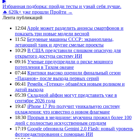
▶
Избранная подборка: пройди тесты и узнай себя лучше.
🔥 620k+ уже прошли
Пройти →
Лента публикаций
12:04
Apple может разделить анонсы смартфонов и
показать три новые модели весной
11:52
Безумные машины СССР: экранопланы,
летающий танк и другие смелые проекты
10:29
В США представили слишком опасную для
открытого доступа систему ИИ
09:16
Ученые предупредили о риске мощного
потепления в Тихом океане
07:44
Критики высоко оценили финальный сезон
«Пацанов» после выхода первых серий
06:41
Ремейк «Готики» обзавёлся новым роликом и
датой выхода
05:39
Складной айфон могут представить уже в
сентябре 2026 года
19:47
iPhone 17 Pro получит уникальную систему
охлаждения: что известно о новом флагмане
18:30
Прорыв в медицине: мужчина прожил более 100
дней с полностью искусственным сердцем
17:19
Google обновила Gemini 2.0 Flash: новый уровень
фоторедактирования с помощью ИИ