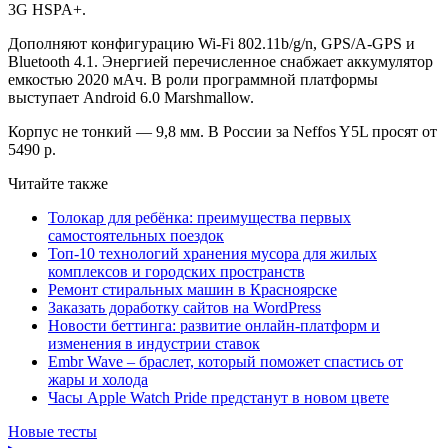
3G HSPA+.
Дополняют конфигурацию Wi-Fi 802.11b/g/n, GPS/A-GPS и
Bluetooth 4.1. Энергией перечисленное снабжает аккумулятор
емкостью 2020 мАч. В роли программной платформы
выступает Android 6.0 Marshmallow.
Корпус не тонкий — 9,8 мм. В России за Neffos Y5L просят от
5490 р.
Читайте также
Толокар для ребёнка: преимущества первых
самостоятельных поездок
Топ-10 технологий хранения мусора для жилых
комплексов и городских пространств
Ремонт стиральных машин в Красноярске
Заказать доработку сайтов на WordPress
Новости беттинга: развитие онлайн-платформ и
изменения в индустрии ставок
Embr Wave – браслет, который поможет спастись от
жары и холода
Часы Apple Watch Pride предстанут в новом цвете
Новые тесты