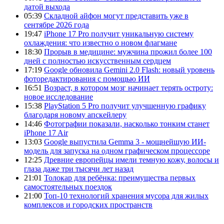
датой выхода
05:39
Складной айфон могут представить уже в
сентябре 2026 года
19:47
iPhone 17 Pro получит уникальную систему
охлаждения: что известно о новом флагмане
18:30
Прорыв в медицине: мужчина прожил более 100
дней с полностью искусственным сердцем
17:19
Google обновила Gemini 2.0 Flash: новый уровень
фоторедактирования с помощью ИИ
16:51
Возраст, в котором мозг начинает терять остроту:
новое исследование
15:38
PlayStation 5 Pro получит улучшенную графику
благодаря новому апскейлеру
14:46
Фотографии показали, насколько тонким станет
iPhone 17 Air
13:03
Google выпустила Gemma 3 - мощнейшую ИИ-
модель для запуска на одном графическом процессоре
12:25
Древние европейцы имели темную кожу, волосы и
глаза даже три тысячи лет назад
21:01
Толокар для ребёнка: преимущества первых
самостоятельных поездок
21:00
Топ-10 технологий хранения мусора для жилых
комплексов и городских пространств