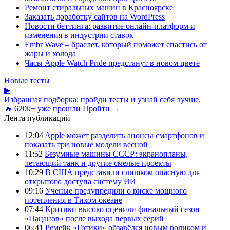
Ремонт стиральных машин в Красноярске
Заказать доработку сайтов на WordPress
Новости беттинга: развитие онлайн-платформ и
изменения в индустрии ставок
Embr Wave – браслет, который поможет спастись от
жары и холода
Часы Apple Watch Pride предстанут в новом цвете
Новые тесты
▶
Избранная подборка: пройди тесты и узнай себя лучше.
🔥 620k+ уже прошли
Пройти →
Лента публикаций
12:04
Apple может разделить анонсы смартфонов и
показать три новые модели весной
11:52
Безумные машины СССР: экранопланы,
летающий танк и другие смелые проекты
10:29
В США представили слишком опасную для
открытого доступа систему ИИ
09:16
Ученые предупредили о риске мощного
потепления в Тихом океане
07:44
Критики высоко оценили финальный сезон
«Пацанов» после выхода первых серий
06:41
Ремейк «Готики» обзавёлся новым роликом и