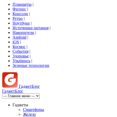
Планшеты
|
Фитнес
|
Консоли
|
Ретро
|
Ноутбуки
|
Источники питания
|
Накопители
|
Android
|
iOS
|
Космос
|
События
|
Здоровье
|
Улыбнись
|
Зеленые технологии
Гаджет
Блог
Гаджет
Блог
Гаджеты
Смартфоны
Железо