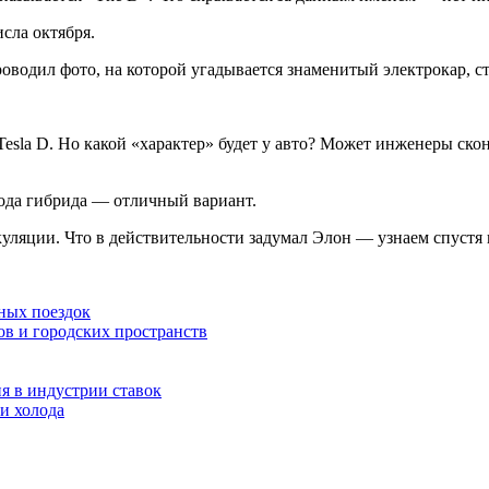
исла октября.
роводил фото, на которой угадывается знаменитый электрокар, с
Tesla D. Но какой «характер» будет у авто? Может инженеры ск
рода гибрида — отличный вариант.
уляции. Что в действительности задумал Элон — узнаем спустя
ных поездок
ов и городских пространств
я в индустрии ставок
и холода