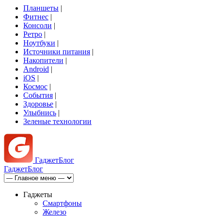
Планшеты
|
Фитнес
|
Консоли
|
Ретро
|
Ноутбуки
|
Источники питания
|
Накопители
|
Android
|
iOS
|
Космос
|
События
|
Здоровье
|
Улыбнись
|
Зеленые технологии
Гаджет
Блог
Гаджет
Блог
Гаджеты
Смартфоны
Железо