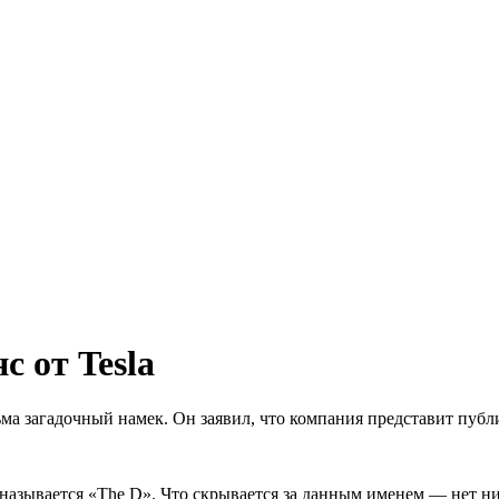
 от Tesla
ьма загадочный намек. Он заявил, что компания представит публ
а называется «The D». Что скрывается за данным именем — нет 