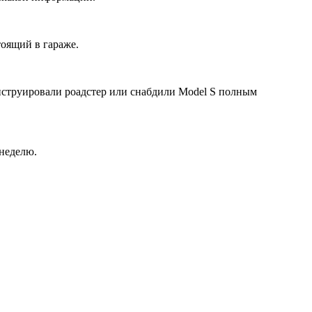
тоящий в гараже.
онструировали роадстер или снабдили Model S полным
 неделю.