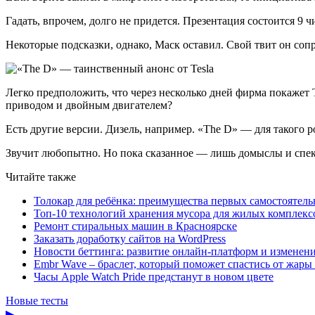
Гадать, впрочем, долго не придется. Презентация состоится 9 ч
Некоторые подсказки, однако, Маск оставил. Свой твит он соп
Легко предположить, что через несколько дней фирма покажет 
приводом и двойным двигателем?
Есть другие версии. Дизель, например. «The D» — для такого 
Звучит любопытно. Но пока сказанное — лишь домыслы и спек
Читайте также
Толокар для ребёнка: преимущества первых самостоятель
Топ-10 технологий хранения мусора для жилых комплекс
Ремонт стиральных машин в Красноярске
Заказать доработку сайтов на WordPress
Новости беттинга: развитие онлайн-платформ и изменени
Embr Wave – браслет, который поможет спастись от жары 
Часы Apple Watch Pride предстанут в новом цвете
Новые тесты
▶