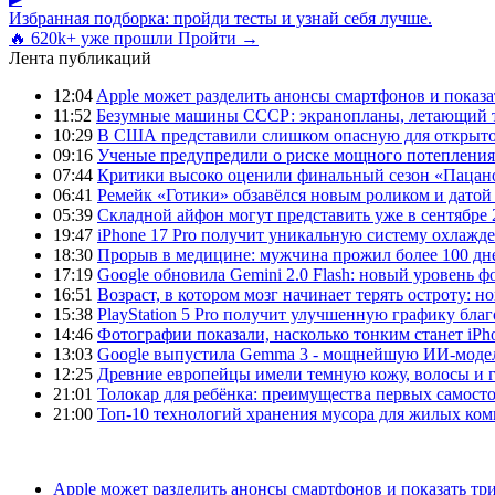
Избранная подборка: пройди тесты и узнай себя лучше.
🔥 620k+ уже прошли
Пройти →
Лента публикаций
12:04
Apple может разделить анонсы смартфонов и показа
11:52
Безумные машины СССР: экранопланы, летающий т
10:29
В США представили слишком опасную для открыто
09:16
Ученые предупредили о риске мощного потепления
07:44
Критики высоко оценили финальный сезон «Пацано
06:41
Ремейк «Готики» обзавёлся новым роликом и датой
05:39
Складной айфон могут представить уже в сентябре 
19:47
iPhone 17 Pro получит уникальную систему охлажде
18:30
Прорыв в медицине: мужчина прожил более 100 дн
17:19
Google обновила Gemini 2.0 Flash: новый уровень
16:51
Возраст, в котором мозг начинает терять остроту: н
15:38
PlayStation 5 Pro получит улучшенную графику бла
14:46
Фотографии показали, насколько тонким станет iPho
13:03
Google выпустила Gemma 3 - мощнейшую ИИ-модель
12:25
Древние европейцы имели темную кожу, волосы и гл
21:01
Толокар для ребёнка: преимущества первых самост
21:00
Топ-10 технологий хранения мусора для жилых ком
Apple может разделить анонсы смартфонов и показать тр