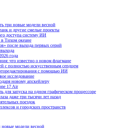
ть три новые модели весной
анк и другие смелые проекты
го доступа систему ИИ
 в Тихом океане
в» после выхода первых серий
 выхода
2026 года
ния: что известно о новом флагмане
ей с полностью искусственным сердцем
 фоторедактирования с помощью ИИ
овое исследование
годаря новому апскейлеру
ne 17 Air
 для запуска на одном графическом процессоре
аза даже три тысячи лет назад
оятельных поездок
плексов и городских пространств
и новые модели весной