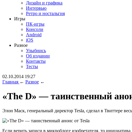
Дизайн и графика
Интервью
Ретро и ностальгия
Игры
ПК-игры
Консоли
Android
iOS
Разное
Улыбнись
Об издании
Контакты
Тесты
02.10.2014 19:27
Главная
←
Разное
←
«The D» — таинственный анонс
Элон Маск, генеральный директор Tesla, сделал в Твиттере вес
Если верить записи в микроблоге изобретателя, то инициатив