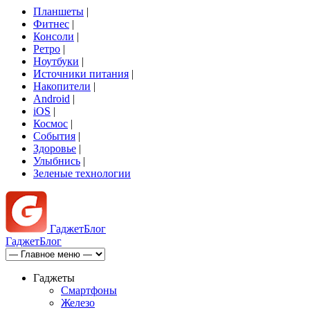
Планшеты
|
Фитнес
|
Консоли
|
Ретро
|
Ноутбуки
|
Источники питания
|
Накопители
|
Android
|
iOS
|
Космос
|
События
|
Здоровье
|
Улыбнись
|
Зеленые технологии
Гаджет
Блог
Гаджет
Блог
Гаджеты
Смартфоны
Железо