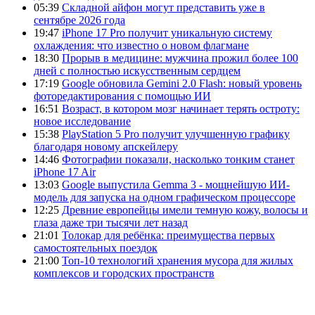
05:39
Складной айфон могут представить уже в
сентябре 2026 года
19:47
iPhone 17 Pro получит уникальную систему
охлаждения: что известно о новом флагмане
18:30
Прорыв в медицине: мужчина прожил более 100
дней с полностью искусственным сердцем
17:19
Google обновила Gemini 2.0 Flash: новый уровень
фоторедактирования с помощью ИИ
16:51
Возраст, в котором мозг начинает терять остроту:
новое исследование
15:38
PlayStation 5 Pro получит улучшенную графику
благодаря новому апскейлеру
14:46
Фотографии показали, насколько тонким станет
iPhone 17 Air
13:03
Google выпустила Gemma 3 - мощнейшую ИИ-
модель для запуска на одном графическом процессоре
12:25
Древние европейцы имели темную кожу, волосы и
глаза даже три тысячи лет назад
21:01
Толокар для ребёнка: преимущества первых
самостоятельных поездок
21:00
Топ-10 технологий хранения мусора для жилых
комплексов и городских пространств