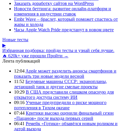
Заказать доработку сайтов на WordPress
Новости беттинга: развитие онлайн-платформ и
изменения в индустрии ставок
Embr Wave – браслет, который поможет спастись от
жары и холода
Часы Apple Watch Pride предстанут в новом цвете
Новые тесты
▶
Избранная подборка: пройди тесты и узнай себя лучше.
🔥 620k+ уже прошли
Пройти →
Лента публикаций
12:04
Apple может разделить анонсы смартфонов и
показать три новые модели весной
11:52
Безумные машины СССР: экранопланы,
летающий танк и другие смелые проекты
10:29
В США представили слишком опасную для
открытого доступа систему ИИ
09:16
Ученые предупредили о риске мощного
потепления в Тихом океане
07:44
Критики высоко оценили финальный сезон
«Пацанов» после выхода первых серий
06:41
Ремейк «Готики» обзавёлся новым роликом и
датой выхода