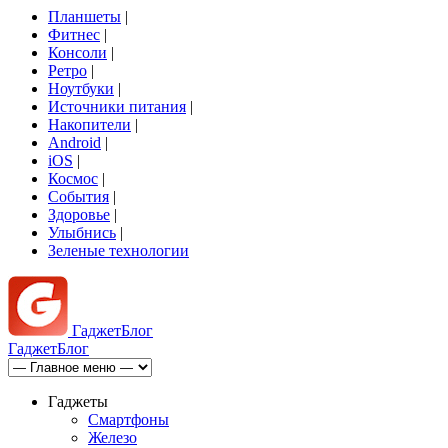
Планшеты
|
Фитнес
|
Консоли
|
Ретро
|
Ноутбуки
|
Источники питания
|
Накопители
|
Android
|
iOS
|
Космос
|
События
|
Здоровье
|
Улыбнись
|
Зеленые технологии
Гаджет
Блог
Гаджет
Блог
Гаджеты
Смартфоны
Железо