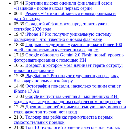
07:44
Критики высоко оценили финальный сезон
«Пацанов» после выхода первых серий
06:41
Ремейк «Готики» обзавёлся новым роликом и
датой выхода
05:39
Складной айфон могут представить уже в
сентябре 2026 года
19:47
iPhone 17 Pro получит уникальную систему
охлаждения: что известно о новом флагмане
18:30
Прорыв в медицине: мужчина прожил более 100
дней с полностью искусственным сердцем
17:19
Google обновила Gemini 2.0 Flash: новый уровень
фоторедактирования с помощью ИИ
16:51
Возраст, в котором мозг начинает терять остроту:
новое исследование
15:38
PlayStation 5 Pro получит улучшенную графику
благодаря новому апскейлеру
14:46
Фотографии показали, насколько тонким станет
iPhone 17 Air
13:03
Google выпустила Gemma 3 - мощнейшую ИИ-
модель для запуска на одном графическом процессоре
12:25
Древние европейцы имели темную кожу, волосы и
глаза даже три тысячи лет назад
21:01
Толокар для ребёнка: преимущества первых
самостоятельных поездок
21:00
Топ-10 технологий хранения мусора для жилых