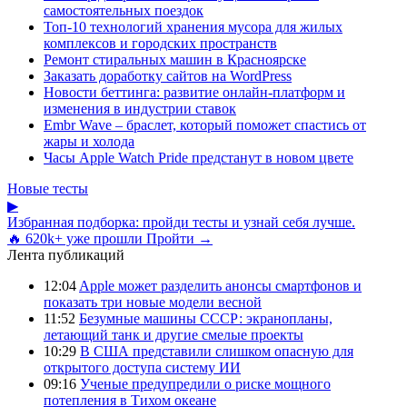
самостоятельных поездок
Топ-10 технологий хранения мусора для жилых
комплексов и городских пространств
Ремонт стиральных машин в Красноярске
Заказать доработку сайтов на WordPress
Новости беттинга: развитие онлайн-платформ и
изменения в индустрии ставок
Embr Wave – браслет, который поможет спастись от
жары и холода
Часы Apple Watch Pride предстанут в новом цвете
Новые тесты
▶
Избранная подборка: пройди тесты и узнай себя лучше.
🔥 620k+ уже прошли
Пройти →
Лента публикаций
12:04
Apple может разделить анонсы смартфонов и
показать три новые модели весной
11:52
Безумные машины СССР: экранопланы,
летающий танк и другие смелые проекты
10:29
В США представили слишком опасную для
открытого доступа систему ИИ
09:16
Ученые предупредили о риске мощного
потепления в Тихом океане