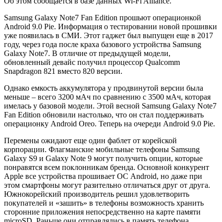
Об этом сообщается в базе данных Wi-Fi Alliance.
Samsung Galaxy Note7 Fan Edition прошьют операционкой
Android 9.0 Pie. Информация о тестировании новой прошивки
уже появилась в СМИ. Этот гаджет был выпущен еще в 2017
году, через года после краха базового устройства Samsung
Galaxy Note7. В отличие от предыдущей модели,
обновленный девайс получил процессор Qualcomm
Snapdragon 821 вместо 820 версии.
Однако емкость аккумулятора у продвинутой версии была
меньше – всего 3200 мАч по сравнению с 3500 мАч, которая
имелась у базовой модели. Этой весной Samsung Galaxy Note7
Fan Edition обновили настолько, что он стал поддерживать
операционку Android Oreo. Теперь на очереди Android 9.0 Pie.
Перемены ожидают еще один фаблет от корейской
корпорации. Флагманские мобильные телефоны Samsung
Galaxy S9 и Galaxy Note 9 могут получить опции, которые
понравятся всем поклонникам бренда. Основной конкурент
Apple все устройства прошивает ОС Android, но даже при
этом смартфоны могут разительно отличаться друг от друга.
Южнокорейский производитель решил удовлетворить
покупателей и «зашить» в телефоны возможность хранить
сторонние приложения непосредственно на карте памяти
microSD. Раньше они отправлялись в память телефона.