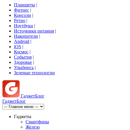
Планшеты
|
Фитнес
|
Консоли
|
Ретро
|
Ноутбуки
|
Источники питания
|
Накопители
|
Android
|
iOS
|
Космос
|
События
|
Здоровье
|
Улыбнись
|
Зеленые технологии
Гаджет
Блог
Гаджет
Блог
Гаджеты
Смартфоны
Железо