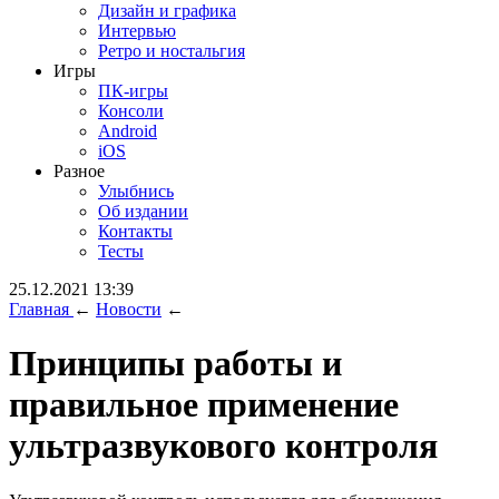
Дизайн и графика
Интервью
Ретро и ностальгия
Игры
ПК-игры
Консоли
Android
iOS
Разное
Улыбнись
Об издании
Контакты
Тесты
25.12.2021 13:39
Главная
←
Новости
←
Принципы работы и
правильное применение
ультразвукового контроля