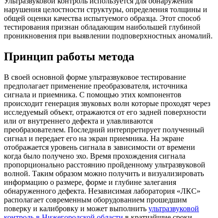
Ультразвуковой контроль используется для обнаружения
нарушения целостности структуры, определения толщины и
общей оценки качества испытуемого образца. Этот способ
тестирования признан обладающим наибольшей глубиной
проникновения при выявлении подповерхностных аномалий.
Принцип работы метода
В своей основной форме ультразвуковое тестирование
предполагает применение преобразователя, источника
сигнала и приемника. С помощью этих компонентов
происходит генерация звуковых волн которые проходят через
исследуемый объект, отражаются от его задней поверхности
или от внутреннего дефекта и улавливаются
преобразователем. Последний интерпретирует полученный
сигнал и передает его на экран приемника. На экране
отображается уровень сигнала в зависимости от времени
когда было получено эхо. Время прохождения сигнала
пропорционально расстоянию пройденному ультразвуковой
волной. Таким образом можно получить и визуализировать
информацию о размере, форме и глубине залегания
обнаруженного дефекта. Независимая лаборатория «ЛКС»
располагает современным оборудованием прошедшим
поверку и калибровку и может выполнить
ультразвуковой
контроль в Нижегородской области
в кратчайшие сроки.