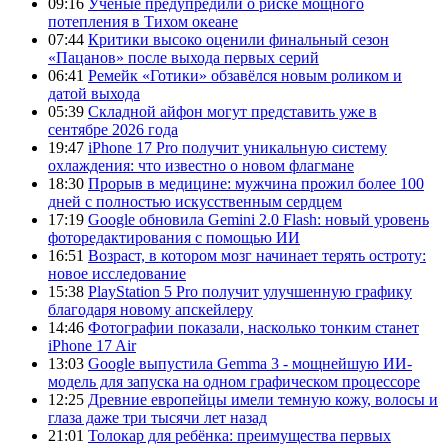
09:16
Ученые предупредили о риске мощного
потепления в Тихом океане
07:44
Критики высоко оценили финальный сезон
«Пацанов» после выхода первых серий
06:41
Ремейк «Готики» обзавёлся новым роликом и
датой выхода
05:39
Складной айфон могут представить уже в
сентябре 2026 года
19:47
iPhone 17 Pro получит уникальную систему
охлаждения: что известно о новом флагмане
18:30
Прорыв в медицине: мужчина прожил более 100
дней с полностью искусственным сердцем
17:19
Google обновила Gemini 2.0 Flash: новый уровень
фоторедактирования с помощью ИИ
16:51
Возраст, в котором мозг начинает терять остроту:
новое исследование
15:38
PlayStation 5 Pro получит улучшенную графику
благодаря новому апскейлеру
14:46
Фотографии показали, насколько тонким станет
iPhone 17 Air
13:03
Google выпустила Gemma 3 - мощнейшую ИИ-
модель для запуска на одном графическом процессоре
12:25
Древние европейцы имели темную кожу, волосы и
глаза даже три тысячи лет назад
21:01
Толокар для ребёнка: преимущества первых