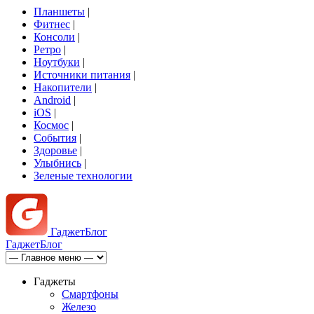
Планшеты
|
Фитнес
|
Консоли
|
Ретро
|
Ноутбуки
|
Источники питания
|
Накопители
|
Android
|
iOS
|
Космос
|
События
|
Здоровье
|
Улыбнись
|
Зеленые технологии
Гаджет
Блог
Гаджет
Блог
Гаджеты
Смартфоны
Железо