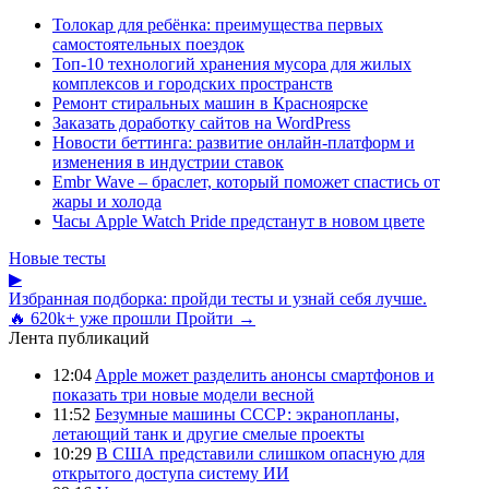
Толокар для ребёнка: преимущества первых
самостоятельных поездок
Топ-10 технологий хранения мусора для жилых
комплексов и городских пространств
Ремонт стиральных машин в Красноярске
Заказать доработку сайтов на WordPress
Новости беттинга: развитие онлайн-платформ и
изменения в индустрии ставок
Embr Wave – браслет, который поможет спастись от
жары и холода
Часы Apple Watch Pride предстанут в новом цвете
Новые тесты
▶
Избранная подборка: пройди тесты и узнай себя лучше.
🔥 620k+ уже прошли
Пройти →
Лента публикаций
12:04
Apple может разделить анонсы смартфонов и
показать три новые модели весной
11:52
Безумные машины СССР: экранопланы,
летающий танк и другие смелые проекты
10:29
В США представили слишком опасную для
открытого доступа систему ИИ