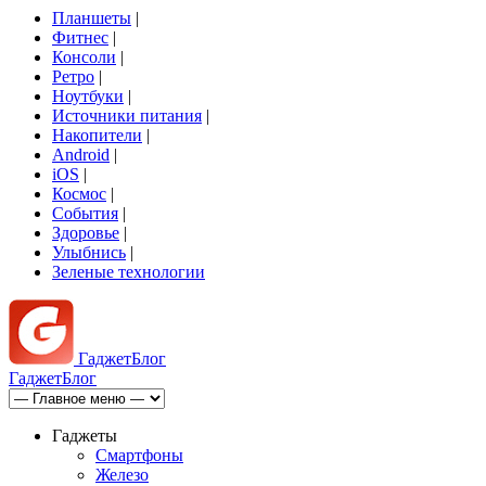
Планшеты
|
Фитнес
|
Консоли
|
Ретро
|
Ноутбуки
|
Источники питания
|
Накопители
|
Android
|
iOS
|
Космос
|
События
|
Здоровье
|
Улыбнись
|
Зеленые технологии
Гаджет
Блог
Гаджет
Блог
Гаджеты
Смартфоны
Железо