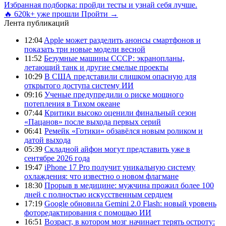
Избранная подборка: пройди тесты и узнай себя лучше.
🔥 620k+ уже прошли
Пройти →
Лента публикаций
12:04
Apple может разделить анонсы смартфонов и
показать три новые модели весной
11:52
Безумные машины СССР: экранопланы,
летающий танк и другие смелые проекты
10:29
В США представили слишком опасную для
открытого доступа систему ИИ
09:16
Ученые предупредили о риске мощного
потепления в Тихом океане
07:44
Критики высоко оценили финальный сезон
«Пацанов» после выхода первых серий
06:41
Ремейк «Готики» обзавёлся новым роликом и
датой выхода
05:39
Складной айфон могут представить уже в
сентябре 2026 года
19:47
iPhone 17 Pro получит уникальную систему
охлаждения: что известно о новом флагмане
18:30
Прорыв в медицине: мужчина прожил более 100
дней с полностью искусственным сердцем
17:19
Google обновила Gemini 2.0 Flash: новый уровень
фоторедактирования с помощью ИИ
16:51
Возраст, в котором мозг начинает терять остроту: