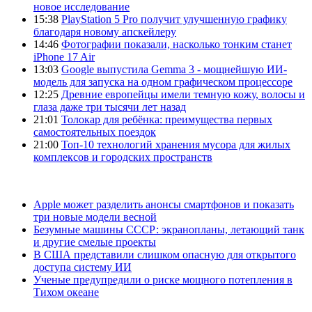
новое исследование
15:38
PlayStation 5 Pro получит улучшенную графику
благодаря новому апскейлеру
14:46
Фотографии показали, насколько тонким станет
iPhone 17 Air
13:03
Google выпустила Gemma 3 - мощнейшую ИИ-
модель для запуска на одном графическом процессоре
12:25
Древние европейцы имели темную кожу, волосы и
глаза даже три тысячи лет назад
21:01
Толокар для ребёнка: преимущества первых
самостоятельных поездок
21:00
Топ-10 технологий хранения мусора для жилых
комплексов и городских пространств
Apple может разделить анонсы смартфонов и показать
три новые модели весной
Безумные машины СССР: экранопланы, летающий танк
и другие смелые проекты
В США представили слишком опасную для открытого
доступа систему ИИ
Ученые предупредили о риске мощного потепления в
Тихом океане