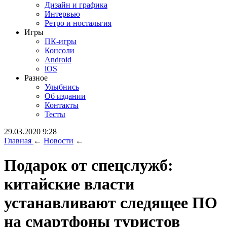
Дизайн и графика
Интервью
Ретро и ностальгия
Игры
ПК-игры
Консоли
Android
iOS
Разное
Улыбнись
Об издании
Контакты
Тесты
29.03.2020 9:28
Главная
←
Новости
←
Подарок от спецслужб:
китайские власти
устанавливают следящее ПО
на смартфоны туристов