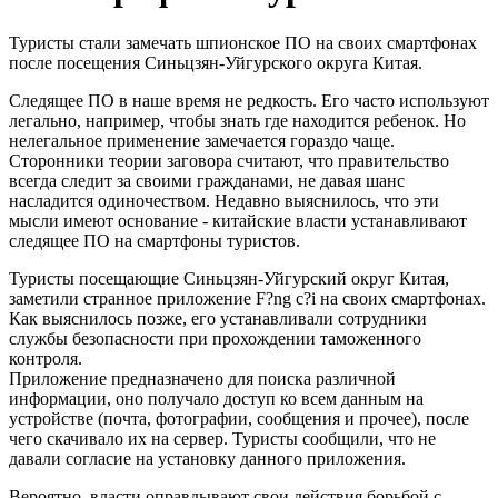
Туристы стали замечать шпионское ПО на своих смартфонах
после посещения Синьцзян-Уйгурского округа Китая.
Следящее ПО в наше время не редкость. Его часто используют
легально, например, чтобы знать где находится ребенок. Но
нелегальное применение замечается гораздо чаще.
Сторонники теории заговора считают, что правительство
всегда следит за своими гражданами, не давая шанс
насладится одиночеством. Недавно выяснилось, что эти
мысли имеют основание - китайские власти устанавливают
следящее ПО на смартфоны туристов.
Туристы посещающие Синьцзян-Уйгурский округ Китая,
заметили странное приложение F?ng c?i на своих смартфонах.
Как выяснилось позже, его устанавливали сотрудники
службы безопасности при прохождении таможенного
контроля.
Приложение предназначено для поиска различной
информации, оно получало доступ ко всем данным на
устройстве (почта, фотографии, сообщения и прочее), после
чего скачивало их на сервер. Туристы сообщили, что не
давали согласие на установку данного приложения.
Вероятно, власти оправдывают свои действия борьбой с