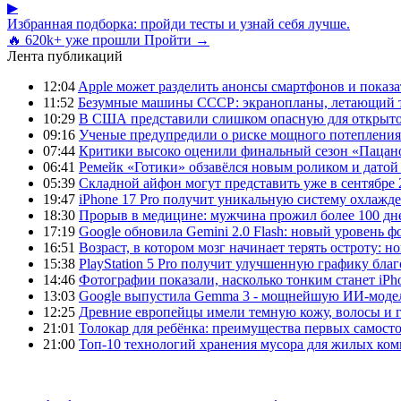
▶
Избранная подборка: пройди тесты и узнай себя лучше.
🔥 620k+ уже прошли
Пройти →
Лента публикаций
12:04
Apple может разделить анонсы смартфонов и показа
11:52
Безумные машины СССР: экранопланы, летающий т
10:29
В США представили слишком опасную для открыто
09:16
Ученые предупредили о риске мощного потепления
07:44
Критики высоко оценили финальный сезон «Пацано
06:41
Ремейк «Готики» обзавёлся новым роликом и датой
05:39
Складной айфон могут представить уже в сентябре 
19:47
iPhone 17 Pro получит уникальную систему охлажде
18:30
Прорыв в медицине: мужчина прожил более 100 дн
17:19
Google обновила Gemini 2.0 Flash: новый уровень
16:51
Возраст, в котором мозг начинает терять остроту: н
15:38
PlayStation 5 Pro получит улучшенную графику бла
14:46
Фотографии показали, насколько тонким станет iPho
13:03
Google выпустила Gemma 3 - мощнейшую ИИ-модель
12:25
Древние европейцы имели темную кожу, волосы и гл
21:01
Толокар для ребёнка: преимущества первых самост
21:00
Топ-10 технологий хранения мусора для жилых ком