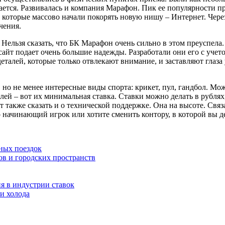
ивается. Развивалась и компания Марафон. Пик ее популярности п
 которые массово начали покорять новую нишу – Интернет. Чере
чения.
ельзя сказать, что БК Марафон очень сильно в этом преуспела.
айт подает очень большие надежды. Разработали они его с учет
алей, которые только отвлекают внимание, и заставляют глаза 
но не менее интересные виды спорта: крикет, пул, гандбол. Мож
й – вот их минимальная ставка. Ставки можно делать в рублях, 
также сказать и о технической поддержке. Она на высоте. Связ
 начинающий игрок или хотите сменить контору, в которой вы де
ных поездок
ов и городских пространств
я в индустрии ставок
и холода