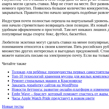
азарта могли сделать ставки. Мир не стоит на месте. Все разв
немного приутих. Появилось большое количество конкурентов,
закрываться. Правительство начало запрещать подобные развле
Индустрия почти полностью перешла на виртуальный уровень. Н
они начали стремительно возвращать свои позиции. Их новый с
удобным оформлением и простотой. Там нет никаких лишних дет
популярные виды спорта: бокс, футбол, баскетбол.
Любители экзотики могут сделать ставки на менее популярные, 
пониманием относится к своим клиентам. Пять российских рубле
множество других интересных и выгодных предложений. Стоит 
можете написать письмо на электронную почту. Если вы только
Читайте также
Толокар для ребёнка: преимущества первых самостоятель
Топ-10 технологий хранения мусора для жилых комплекс
Ремонт стиральных машин в Красноярске
Заказать доработку сайтов на WordPress
Новости беттинга: развитие онлайн-платформ и изменени
Embr Wave – браслет, который поможет спастись от жары 
Часы Apple Watch Pride предстанут в новом цвете
Новые тесты