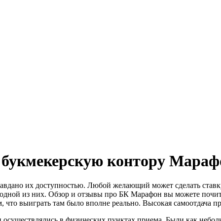
о букмекерскую контору Мараф
равдано их доступностью. Любой желающий может сделать ставк
 одной из них. Обзор и отзывы про БК Марафон вы можете почит
м, что выиграть там было вполне реально. Высокая самоотдача п
авки осуществлялись в физических пунктах приема. Были как неб