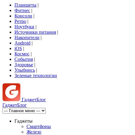
Планшеты
|
Фитнес
|
Консоли
|
Ретро
|
Ноутбуки
|
Источники питания
|
Накопители
|
Android
|
iOS
|
Космос
|
События
|
Здоровье
|
Улыбнись
|
Зеленые технологии
Гаджет
Блог
Гаджет
Блог
Гаджеты
Смартфоны
Железо