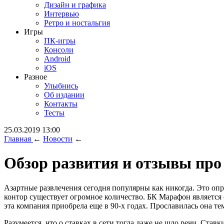
Дизайн и графика
Интервью
Ретро и ностальгия
Игры
ПК-игры
Консоли
Android
iOS
Разное
Улыбнись
Об издании
Контакты
Тесты
25.03.2019 13:00
Главная
←
Новости
←
Обзор развития и отзывы пр
Азартные развлечения сегодня популярны как никогда. Это оп
контор существует огромное количество. БК Марафон является
эта компания приобрела еще в 90-х годах. Прославилась она те
Разумеется, что о ставках в сети тогда даже не шло речи. Ст