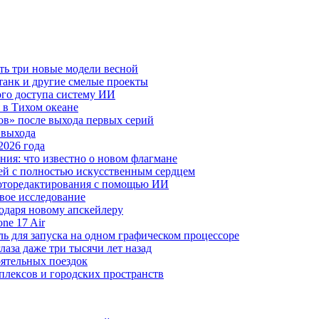
ть три новые модели весной
анк и другие смелые проекты
го доступа систему ИИ
 в Тихом океане
в» после выхода первых серий
 выхода
2026 года
ния: что известно о новом флагмане
ей с полностью искусственным сердцем
 фоторедактирования с помощью ИИ
овое исследование
годаря новому апскейлеру
ne 17 Air
 для запуска на одном графическом процессоре
аза даже три тысячи лет назад
оятельных поездок
плексов и городских пространств