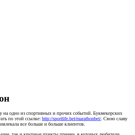
он
у на одно из спортивных и прочих событий. Букмекерских
ать по этой ссылке:
http://sportlife.bet/marathonbet/
. Свою славу
ривлекала все больше и больше клиентов.
ольшие, так и крупные пункты приема, в которых любители