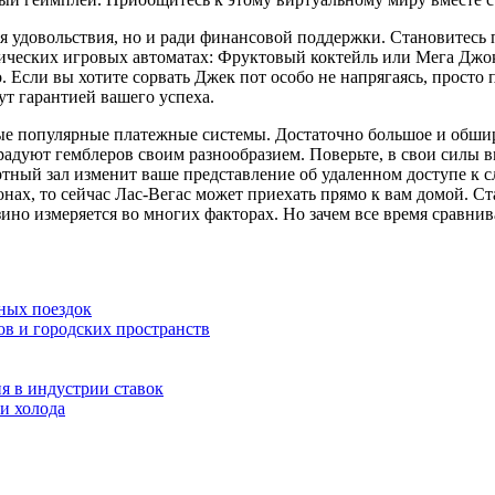
ля удовольствия, но и ради финансовой поддержки. Становитесь
сических игровых автоматах: Фруктовый коктейль или Мега Джо
сли вы хотите сорвать Джек пот особо не напрягаясь, просто п
ут гарантией вашего успеха.
амые популярные платежные системы. Достаточно большое и обши
адуют гемблеров своим разнообразием. Поверьте, в свои силы в
ртный зал изменит ваше представление об удаленном доступе к 
ах, то сейчас Лас-Вегас может приехать прямо к вам домой. Ста
ино измеряется во многих факторах. Но зачем все время сравнив
ных поездок
ов и городских пространств
я в индустрии ставок
и холода