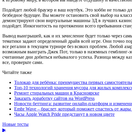
Подойдет любой браузер и ваш ноутбук. Это хобби не только д
безбедное будущее. Вы можете остановить свой выбор на клас
демонстрируют свои виртуальные машины 3Д в лучших казино. Е
подойдет. Инкогнитость на протяжении всего пребывания стан
Вывод выигрышей, как и их зачисление будет только через с
тематики задают определенный драйв всей игре. Они точно пор
все регалии в текущем турнире без всяких проблем. Любой аза
возможным выиграть Джек Пот, только в наземных гемблинг-зон
считанные дни добиться небывалого успеха. Разница между каз
все, проверьте сами.
Читайте также
Толокар для ребёнка: преимущества первых самостоятель
Топ-10 технологий хранения мусора для жилых комплекс
Ремонт стиральных машин в Красноярске
Заказать доработку сайтов на WordPress
Новости беттинга: развитие онлайн-платформ и изменени
Embr Wave – браслет, который поможет спастись от жары 
Часы Apple Watch Pride предстанут в новом цвете
Новые тесты
▶