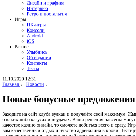
Дизайн и графика
Интервью
Ретро и ностальгия
Игры
ПК-игры
Консоли
Android
iOS
Разное
Улыбнись
Об издании
Контакты
Тесты
11.10.2020 12:31
Главная
←
Новости
←
Новые бонусные предложения 
Заходите на сайт клуба вулкан и получайте свой максимум. Жм
о каких-либо казусах и неудачах. Ваши решения навсегда мог
качестве казино онлайн, то сможете добиться всего и сразу. И
вам качественный отдых и чувство адреналина в крови. Тест
к игровому миру, в котором вы найдете отдушину и качественн