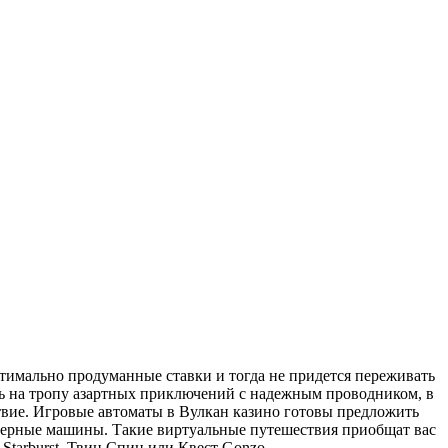
птимально продуманные ставки и тогда не придется переживать
уть на тропу азартных приключений с надежным проводником, в
ьствие. Игровые автоматы в Вулкан казино готовы предложить
хмерные машины. Такие виртуальные путешествия приобщат вас
Starburst, Твин Спин или Квест Gonzo.