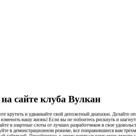
на сайте клуба Вулкан
ите крутить и удваивайте свой депозитный диапазон. Делайте о
ут изменить вашу жизнь! Если вы не побоитесь рискнуть и шагн
грайте в азартные слоты от лучших разработчиков в свое удовол
ируйте в демонстрационном режиме, все понравившиеся вам тре
ый геймплей. Приобщитесь к этому виртуальному миру вместе с 