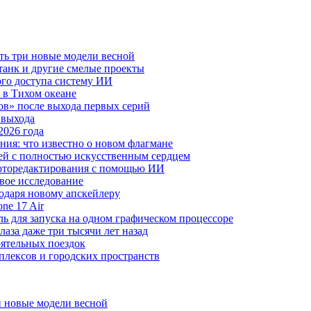
ть три новые модели весной
анк и другие смелые проекты
го доступа систему ИИ
 в Тихом океане
в» после выхода первых серий
 выхода
2026 года
ния: что известно о новом флагмане
ей с полностью искусственным сердцем
 фоторедактирования с помощью ИИ
овое исследование
годаря новому апскейлеру
ne 17 Air
 для запуска на одном графическом процессоре
аза даже три тысячи лет назад
оятельных поездок
плексов и городских пространств
и новые модели весной