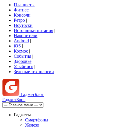
Планшеты
|
Фитнес
|
Консоли
|
Ретро
|
Ноутбуки
|
Источники питания
|
Накопители
|
Android
|
iOS
|
Космос
|
События
|
Здоровье
|
Улыбнись
|
Зеленые технологии
Гаджет
Блог
Гаджет
Блог
Гаджеты
Смартфоны
Железо