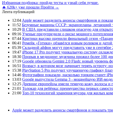
Избранная подборка: пройди тесты и узнай себя лучше.
🔥 620k+ уже прошли
Пройти →
Лента публикаций
12:04
Apple может разделить анонсы смартфонов и показа
11:52
Безумные машины СССР: экранопланы, летающий т
10:29
В США представили слишком опасную для открыто
09:16
Ученые предупредили о риске мощного потепления
07:44
Критики высоко оценили финальный сезон «Пацано
06:41
Ремейк «Готики» обзавёлся новым роликом и датой
05:39
Складной айфон могут представить уже в сентябре 
19:47
iPhone 17 Pro получит уникальную систему охлажде
18:30
Прорыв в медицине: мужчина прожил более 100 дн
17:19
Google обновила Gemini 2.0 Flash: новый уровень
16:51
Возраст, в котором мозг начинает терять остроту: н
15:38
PlayStation 5 Pro получит улучшенную графику бла
14:46
Фотографии показали, насколько тонким станет iPho
13:03
Google выпустила Gemma 3 - мощнейшую ИИ-модель
12:25
Древние европейцы имели темную кожу, волосы и гл
21:01
Толокар для ребёнка: преимущества первых самост
21:00
Топ-10 технологий хранения мусора для жилых ком
Apple может разделить анонсы смартфонов и показать тр