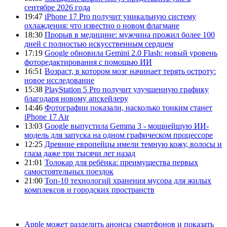
сентябре 2026 года
19:47
iPhone 17 Pro получит уникальную систему
охлаждения: что известно о новом флагмане
18:30
Прорыв в медицине: мужчина прожил более 100
дней с полностью искусственным сердцем
17:19
Google обновила Gemini 2.0 Flash: новый уровень
фоторедактирования с помощью ИИ
16:51
Возраст, в котором мозг начинает терять остроту:
новое исследование
15:38
PlayStation 5 Pro получит улучшенную графику
благодаря новому апскейлеру
14:46
Фотографии показали, насколько тонким станет
iPhone 17 Air
13:03
Google выпустила Gemma 3 - мощнейшую ИИ-
модель для запуска на одном графическом процессоре
12:25
Древние европейцы имели темную кожу, волосы и
глаза даже три тысячи лет назад
21:01
Толокар для ребёнка: преимущества первых
самостоятельных поездок
21:00
Топ-10 технологий хранения мусора для жилых
комплексов и городских пространств
Apple может разделить анонсы смартфонов и показать