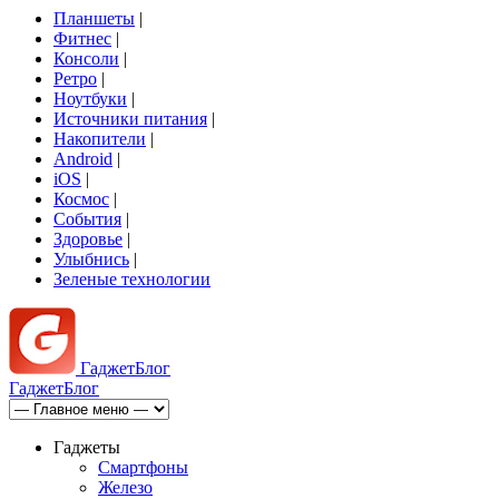
Планшеты
|
Фитнес
|
Консоли
|
Ретро
|
Ноутбуки
|
Источники питания
|
Накопители
|
Android
|
iOS
|
Космос
|
События
|
Здоровье
|
Улыбнись
|
Зеленые технологии
Гаджет
Блог
Гаджет
Блог
Гаджеты
Смартфоны
Железо