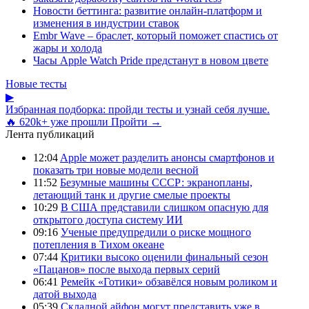
Новости беттинга: развитие онлайн-платформ и
изменения в индустрии ставок
Embr Wave – браслет, который поможет спастись от
жары и холода
Часы Apple Watch Pride предстанут в новом цвете
Новые тесты
▶
Избранная подборка: пройди тесты и узнай себя лучше.
🔥 620k+ уже прошли
Пройти →
Лента публикаций
12:04
Apple может разделить анонсы смартфонов и
показать три новые модели весной
11:52
Безумные машины СССР: экранопланы,
летающий танк и другие смелые проекты
10:29
В США представили слишком опасную для
открытого доступа систему ИИ
09:16
Ученые предупредили о риске мощного
потепления в Тихом океане
07:44
Критики высоко оценили финальный сезон
«Пацанов» после выхода первых серий
06:41
Ремейк «Готики» обзавёлся новым роликом и
датой выхода
05:39
Складной айфон могут представить уже в