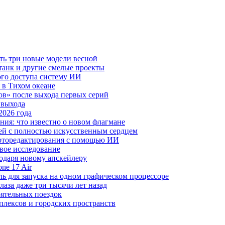
ть три новые модели весной
анк и другие смелые проекты
го доступа систему ИИ
 в Тихом океане
в» после выхода первых серий
 выхода
2026 года
ния: что известно о новом флагмане
ей с полностью искусственным сердцем
 фоторедактирования с помощью ИИ
овое исследование
годаря новому апскейлеру
ne 17 Air
 для запуска на одном графическом процессоре
аза даже три тысячи лет назад
оятельных поездок
плексов и городских пространств