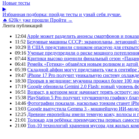
Новые тесты
▶
Избранная подборка: пройди тесты и узнай себя лучше.
🔥 620k+ уже прошли
Пройти →
Лента публикаций
12:04
Apple может разделить анонсы смартфонов и показа
11:52
Безумные машины СССР: экранопланы, летающий т
10:29
В США представили слишком опасную для открыто
09:16
Ученые предупредили о риске мощного потепления
07:44
Критики высоко оценили финальный сезон «Пацано
06:41
Ремейк «Готики» обзавёлся новым роликом и датой
05:39
Складной айфон могут представить уже в сентябре 
19:47
iPhone 17 Pro получит уникальную систему охлажде
18:30
Прорыв в медицине: мужчина прожил более 100 дн
17:19
Google обновила Gemini 2.0 Flash: новый уровень
16:51
Возраст, в котором мозг начинает терять остроту: н
15:38
PlayStation 5 Pro получит улучшенную графику бла
14:46
Фотографии показали, насколько тонким станет iPho
13:03
Google выпустила Gemma 3 - мощнейшую ИИ-модель
12:25
Древние европейцы имели темную кожу, волосы и гл
21:01
Толокар для ребёнка: преимущества первых самост
21:00
Топ-10 технологий хранения мусора для жилых ком