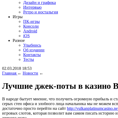
Дизайн и графика
Интервью
Ретро и ностальгия
Игры
ПК-игры
Консоли
Android
iOS
Разное
Улыбнись
Об издании
Контакты
Тесты
02.03.2018 18:53
Главная
←
Новости
←
Лучшие джек-поты в казино 
В народе бытует мнение, что получить огромную прибыль и ст
серых стен офиса и злобного лица начальника мы не можем всп
достаточно просто перейти на сайт
http://vulkanplatinumcasino.ne
игровых слотов, которая позволит вам самим писать историю и
земного шара.