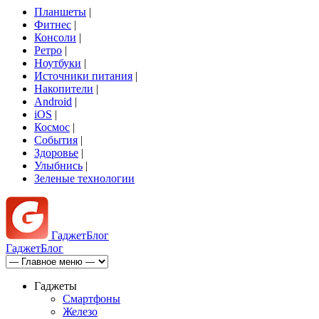
Планшеты
|
Фитнес
|
Консоли
|
Ретро
|
Ноутбуки
|
Источники питания
|
Накопители
|
Android
|
iOS
|
Космос
|
События
|
Здоровье
|
Улыбнись
|
Зеленые технологии
Гаджет
Блог
Гаджет
Блог
Гаджеты
Смартфоны
Железо