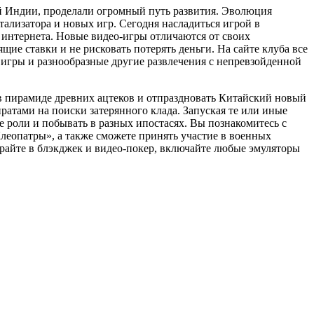
ей Индии, проделали огромный путь развития. Эволюция
тализатора и новых игр. Сегодня насладиться игрой в
х интернета. Новые видео-игры отличаются от своих
ие ставки и не рисковать потерять деньги. На сайте клуба все
 игры и разнообразные другие развлечения с непревзойденной
 в пирамиде древних ацтеков и отпраздновать Китайский новый
иратами на поиски затерянного клада. Запуская те или иные
 роли и побывать в разных ипостасях. Вы познакомитесь с
леопатры», а также сможете принять участие в военных
райте в блэкджек и видео-покер, включайте любые эмуляторы