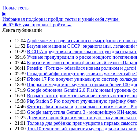
Новые тесты
▶
Избранная подборка: пройди тесты и узнай себя лучше.
🔥 620k+ уже прошли
Пройти →
Лента публикаций
12:04
Apple может разделить анонсы смартфонов и показа
11:52
Безумные машины СССР: экранопланы, летающий т
10:29
В США представили слишком опасную для открыто
09:16
Ученые предупредили о риске мощного потепления
07:44
Критики высоко оценили финальный сезон «Пацано
06:41
Ремейк «Готики» обзавёлся новым роликом и датой
05:39
Складной айфон могут представить уже в сентябре 
19:47
iPhone 17 Pro получит уникальную систему охлажде
18:30
Прорыв в медицине: мужчина прожил более 100 дн
17:19
Google обновила Gemini 2.0 Flash: новый уровень
16:51
Возраст, в котором мозг начинает терять остроту: н
15:38
PlayStation 5 Pro получит улучшенную графику бла
14:46
Фотографии показали, насколько тонким станет iPho
13:03
Google выпустила Gemma 3 - мощнейшую ИИ-модель
12:25
Древние европейцы имели темную кожу, волосы и гл
21:01
Толокар для ребёнка: преимущества первых самост
21:00
Топ-10 технологий хранения мусора для жилых ком