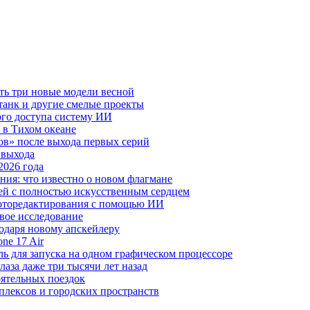
ть три новые модели весной
анк и другие смелые проекты
го доступа систему ИИ
 в Тихом океане
в» после выхода первых серий
 выхода
2026 года
ния: что известно о новом флагмане
ей с полностью искусственным сердцем
 фоторедактирования с помощью ИИ
овое исследование
годаря новому апскейлеру
ne 17 Air
 для запуска на одном графическом процессоре
аза даже три тысячи лет назад
оятельных поездок
плексов и городских пространств