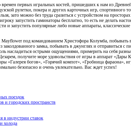
со времен первых игральных костей, пришедших к нам из Древн
зской рулетки, покера и других карточных игр, спортивного то
ьзя, зато можно без труда сразиться с устройством на простора
оку запустить гаминаторы бесплатно, то есть не делать настоящ
сти и запустить популярные либо новые аппараты, классические
на Мayflower под командованием Христофора Колумба, побывать
з заколдованного замка, побывать в джунглях и отправиться с п
оль насладиться острыми ощущениями, примерить на себя разные
зарем, получите море удовольствия от игры в аппарат «Дары К
ры «Галерея богов», «Горячий компот», «Гробница фараона», иг
мально безопасно и очень увлекательно. Вас ждет успех!
ных поездок
ов и городских пространств
я в индустрии ставок
и холода