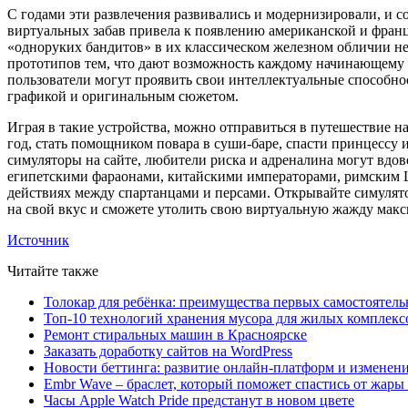
С годами эти развлечения развивались и модернизировали, и 
виртуальных забав привела к появлению американской и францу
«одноруких бандитов» в их классическом железном обличии нел
прототипов тем, что дают возможность каждому начинающему игр
пользователи могут проявить свои интеллектуальные способно
графикой и оригинальным сюжетом.
Играя в такие устройства, можно отправиться в путешествие 
год, стать помощником повара в суши-баре, спасти принцессу и
симуляторы на сайте, любители риска и адреналина могут вдов
египетскими фараонами, китайскими императорами, римским Це
действиях между спартанцами и персами. Открывайте симулято
на свой вкус и сможете утолить свою виртуальную жажду макси
Источник
Читайте также
Толокар для ребёнка: преимущества первых самостоятель
Топ-10 технологий хранения мусора для жилых комплекс
Ремонт стиральных машин в Красноярске
Заказать доработку сайтов на WordPress
Новости беттинга: развитие онлайн-платформ и изменени
Embr Wave – браслет, который поможет спастись от жары 
Часы Apple Watch Pride предстанут в новом цвете