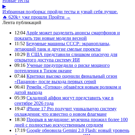
Новые тесты
▶
Избранная подборка: пройди тесты и узнай себя лучше.
🔥 620k+ уже прошли
Пройти →
Лента публикаций
12:04
Apple может разделить анонсы смартфонов и
показать три новые модели весной
11:52
Безумные машины СССР: экранопланы,
летающий танк и другие смелые проекты
10:29
В США представили слишком опасную для
открытого доступа систему ИИ
09:16
Ученые предупредили о риске мощного
потепления в Тихом океане
07:44
Критики высоко оценили финальный сезон
«Пацанов» после выхода первых серий
06:41
Ремейк «Готики» обзавёлся новым роликом и
датой выхода
05:39
Складной айфон могут представить уже в
сентябре 2026 года
19:47
iPhone 17 Pro получит уникальную систему
охлаждения: что известно о новом флагмане
18:30
Прорыв в медицине: мужчина прожил более 100
дней с полностью искусственным сердцем
17:19
Google обновила Gemini 2.0 Flash: новый уровень