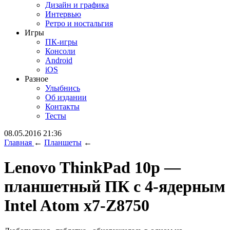
Дизайн и графика
Интервью
Ретро и ностальгия
Игры
ПК-игры
Консоли
Android
iOS
Разное
Улыбнись
Об издании
Контакты
Тесты
08.05.2016 21:36
Главная
←
Планшеты
←
Lenovo ThinkPad 10p —
планшетный ПК с 4-ядерным
Intel Atom x7-Z8750