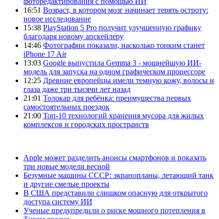
фоторедактирования с помощью ИИ
16:51
Возраст, в котором мозг начинает терять остроту:
новое исследование
15:38
PlayStation 5 Pro получит улучшенную графику
благодаря новому апскейлеру
14:46
Фотографии показали, насколько тонким станет
iPhone 17 Air
13:03
Google выпустила Gemma 3 - мощнейшую ИИ-
модель для запуска на одном графическом процессоре
12:25
Древние европейцы имели темную кожу, волосы и
глаза даже три тысячи лет назад
21:01
Толокар для ребёнка: преимущества первых
самостоятельных поездок
21:00
Топ-10 технологий хранения мусора для жилых
комплексов и городских пространств
Apple может разделить анонсы смартфонов и показать
три новые модели весной
Безумные машины СССР: экранопланы, летающий танк
и другие смелые проекты
В США представили слишком опасную для открытого
доступа систему ИИ
Ученые предупредили о риске мощного потепления в