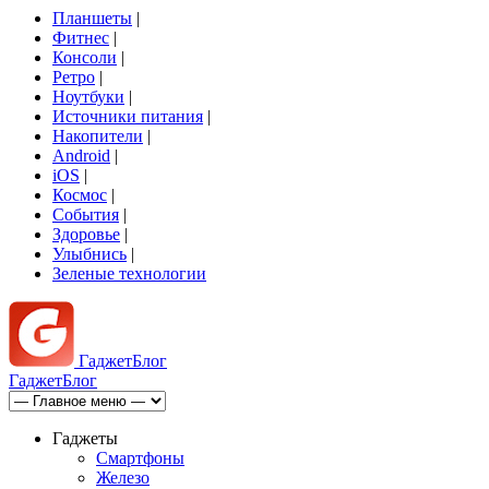
Планшеты
|
Фитнес
|
Консоли
|
Ретро
|
Ноутбуки
|
Источники питания
|
Накопители
|
Android
|
iOS
|
Космос
|
События
|
Здоровье
|
Улыбнись
|
Зеленые технологии
Гаджет
Блог
Гаджет
Блог
Гаджеты
Смартфоны
Железо