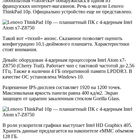
Любопытная «таблетка» обнаружилась в одном из
французских интернет-магазинов. Речь о модели Lenovo
ThinkPad 10p. Официально устройство еще не представлено.
Такой вот «тихий» анонс. Сказанное позволяет оценить
конфигурацию 10,1-дюймового планшета. Характеристики
стоят внимания.
Девайс оборудован 4-ядерным процессором Intel Atom x7-
Z8750 (Cherry Trail). Работает чип с тактовой частотой до 2,56
ГГц. Также в наличии 4 ГБ оперативной памяти LPDDR3. В
качестве ОС установлена Windows 10.
Разрешение IPS-дисплея составляет 1920 на 1200 точек.
Максимальная яркость панели равна 400 кд/м2. Экран
защищен от царапин закаленным стеклом Gorilla Glass.
В роли ускорителя графики выступает Intel HD Graphics 405.
Хранить данные предлагается на накопителе eMMC объемом
128 ГБ.