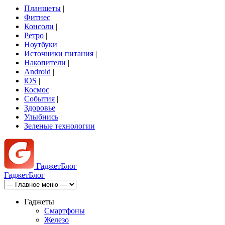
Планшеты
|
Фитнес
|
Консоли
|
Ретро
|
Ноутбуки
|
Источники питания
|
Накопители
|
Android
|
iOS
|
Космос
|
События
|
Здоровье
|
Улыбнись
|
Зеленые технологии
Гаджет
Блог
Гаджет
Блог
Гаджеты
Смартфоны
Железо