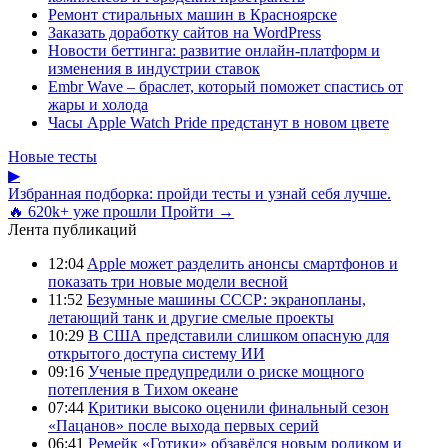
Ремонт стиральных машин в Красноярске
Заказать доработку сайтов на WordPress
Новости беттинга: развитие онлайн-платформ и
изменения в индустрии ставок
Embr Wave – браслет, который поможет спастись от
жары и холода
Часы Apple Watch Pride предстанут в новом цвете
Новые тесты
▶
Избранная подборка: пройди тесты и узнай себя лучше.
🔥 620k+ уже прошли
Пройти →
Лента публикаций
12:04
Apple может разделить анонсы смартфонов и
показать три новые модели весной
11:52
Безумные машины СССР: экранопланы,
летающий танк и другие смелые проекты
10:29
В США представили слишком опасную для
открытого доступа систему ИИ
09:16
Ученые предупредили о риске мощного
потепления в Тихом океане
07:44
Критики высоко оценили финальный сезон
«Пацанов» после выхода первых серий
06:41
Ремейк «Готики» обзавёлся новым роликом и