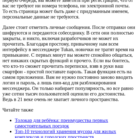
первую очередь, вы можете заметить при регистрации, что от
вас не требуют ни номера телефона, ни электронной почты.
То есть страница может быть даже с придуманным именем,
персональные данные не требуются.
Далее стоит отметить личные сообщения. После отправки они
шифруются и передаются собеседнику. В сети они полностью
закрыты, и никто, включая разработчиков не может их
прочитать. Благодаря простому, привычному нам всем
интерфейсу в мессенджере Tukan, новички не тратят время на
привыкание. С первых минут вы можете спокойно общаться,
нет никаких скрытых функций и прочего. Если вы боитесь,
что кто-то сможет прочитать переписки, взяв в руки ваш
смартфон - простой поставьте пароль. Такая функция есть на
самом приложении. Вам не нужно постоянно заново вводить
логин и пароль, а лишь пин-код для разблокирования
мессенджера. Он только набирает популярность, но все равно
уже сотни тысяч пользователей оценили его достоинства.
Ведь в 21 веке очень не хватает личного пространства.
Читайте также
Толокар для ребёнка: преимущества первых
самостоятельных поездок
Топ-10 технологий хранения мусора для жилых
комплексов и городских пространств