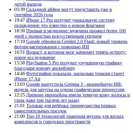
датой выхода
05:39
Складной айфон могут представить уже в
сентябре 2026 года
19:47
iPhone 17 Pro получит уникальную систему
охлаждения: что известно о новом флагмане
18:30
Прорыв в медицине: мужчина прожил более 100
дней с полностью искусственным сердцем
17:19
Google обновила Gemini 2.0 Flash: новый уровень
фоторедактирования с помощью ИИ
16:51
Возраст, в котором мозг начинает терять остроту:
новое исследование
15:38
PlayStation 5 Pro получит улучшенную графику
благодаря новому апскейлеру
14:46
Фотографии показали, насколько тонким станет
iPhone 17 Air
13:03
Google выпустила Gemma 3 - мощнейшую ИИ-
модель для запуска на одном графическом процессоре
12:25
Древние европейцы имели темную кожу, волосы и
глаза даже три тысячи лет назад
21:01
Толокар для ребёнка: преимущества первых
самостоятельных поездок
21:00
Топ-10 технологий хранения мусора для жилых
комплексов и городских пространств