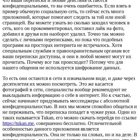
что ваши переписки и любые действия остаются
конфиденциальными, то вы очень ошибаетесь. Если взять в
пример обычную социальную сеть, то сейчас есть много
приложений, которые помогают следить за той или иной
страницей. Вы можете узнать во сколько заходил человек в
сеть, кого он прокомментировал, поставил лайк на фото,
добавил в друзья или наоборот удалил. Точно так можно
сделать с личными переписками, но пока что подобных
программ на просторах интернета не встречалось. Хотя
специальным службам и правоохранительным органам все
ваши переписки доступны, и они в любой момент могут их
прочитать. Почему все так происходит? Потому что для
нашего общения не используется шифрование данных.
То есть они остаются в сети в изначальном виде, и даже через
десятилетия их можно посмотреть. Это же касается
фотографий в сети, специалисты вообще рекомендуют не
выкладывать информацию о себе в интернет. Но к счастью,
сейчас начинают придумывать мессенджеры с абсолютной
конфиденциальностью. В них мы можем спокойно общаться и
не переживать, что переписка попадет в чужие руки. Один из
таких называется Tukan, его можно скачать перейдя по ссылке
https://tukan.me
, совершенно бесплатно. Отличительной
особенностью данного приложения является
конфиденциальность. Она не только на словах, но и на деле. В