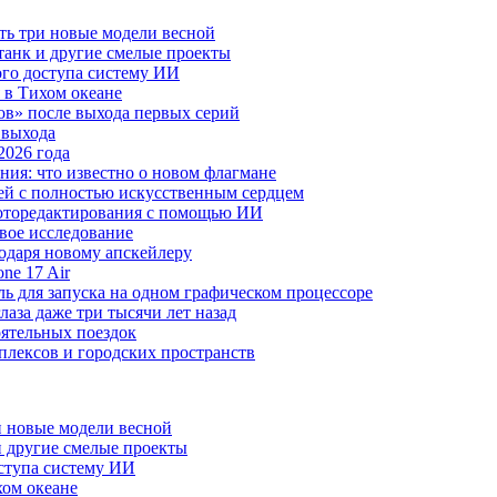
ть три новые модели весной
анк и другие смелые проекты
го доступа систему ИИ
 в Тихом океане
в» после выхода первых серий
 выхода
2026 года
ния: что известно о новом флагмане
ей с полностью искусственным сердцем
 фоторедактирования с помощью ИИ
овое исследование
годаря новому апскейлеру
ne 17 Air
 для запуска на одном графическом процессоре
аза даже три тысячи лет назад
оятельных поездок
плексов и городских пространств
и новые модели весной
 другие смелые проекты
ступа систему ИИ
хом океане