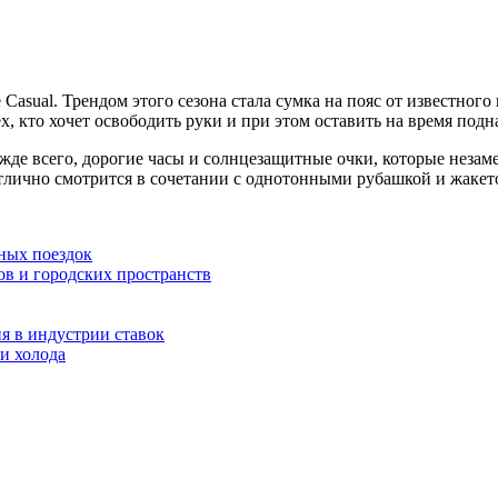
ле Casual. Трендом этого сезона стала сумка на пояс от известн
ех, кто хочет освободить руки и при этом оставить на время под
ежде всего, дорогие часы и солнцезащитные очки, которые неза
тлично смотрится в сочетании с однотонными рубашкой и жаке
ных поездок
ов и городских пространств
я в индустрии ставок
и холода