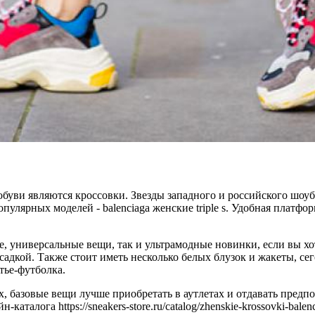
буви являются кроссовки. Звезды западного и российского шоу
пулярных моделей - balenciaga женские triple s. Удобная платф
ые, универсальные вещи, так и ультрамодные новинки, если вы х
садкой. Также стоит иметь несколько белых блузок и жакеты, с
тье-футболка.
, базовые вещи лучше приобретать в аутлетах и отдавать пред
каталога https://sneakers-store.ru/catalog/zhenskie-krossovki-b