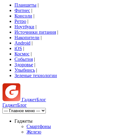
Планшеты
|
Фитнес
|
Консоли
|
Ретро
|
Ноутбуки
|
Источники питания
|
Накопители
|
Android
|
iOS
|
Космос
|
События
|
Здоровье
|
Улыбнись
|
Зеленые технологии
Гаджет
Блог
Гаджет
Блог
Гаджеты
Смартфоны
Железо