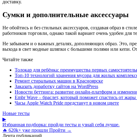
доставку.
Сумки и дополнительные аксессуары
Не обойтись и без стильных аксессуаров, создавая образ в сти
работников торговли, однако такой вариант очень удобен для т
Не забываем и о важных деталях, дополняющих образ. Это, пр
выхода в свет модные шляпки с большими полями или кепи. О
Читайте также
Толокар для ребёнка: преимущества первых самостоятель
Топ-10 технологий хранения мусора для жилых комплекс
Ремонт стиральных машин в Красноярске
Заказать доработку сайтов на WordPress
Новости беттинга: развитие онлайн-платформ и изменени
Embr Wave – браслет, который поможет спастись от жары 
Часы Apple Watch Pride предстанут в новом цвете
Новые тесты
▶
Избранная подборка: пройди тесты и узнай себя лучше.
🔥 620k+ уже прошли
Пройти →
Лента публикаций