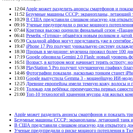
12:04
Apple может разделить анонсы смартфонов и показа
11:52
Безумные машины СССР: экранопланы, летающий т
10:29
В США представили слишком опасную для открыто
09:16
Ученые предупредили о риске мощного потепления
07:44
Критики высоко оценили финальный сезон «Пацано
06:41
Ремейк «Готики» обзавёлся новым роликом и датой
05:39
Складной айфон могут представить уже в сентябре 
19:47
iPhone 17 Pro получит уникальную систему охлажде
18:30
Прорыв в медицине: мужчина прожил более 100 дн
17:19
Google обновила Gemini 2.0 Flash: новый уровень
16:51
Возраст, в котором мозг начинает терять остроту: н
15:38
PlayStation 5 Pro получит улучшенную графику бла
14:46
Фотографии показали, насколько тонким станет iPho
13:03
Google выпустила Gemma 3 - мощнейшую ИИ-модель
12:25
Древние европейцы имели темную кожу, волосы и гл
21:01
Толокар для ребёнка: преимущества первых самост
21:00
Топ-10 технологий хранения мусора для жилых ком
Apple может разделить анонсы смартфонов и показать тр
Безумные машины СССР: экранопланы, летающий танк и
В США представили слишком опасную для открытого до
Ученые предупредили о риске мощного потепления в Ти