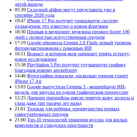
датой выхода
05:39
Складной айфон могут представить уже в
сентябре 2026 года
19:47
iPhone 17 Pro получит уникальную систему
охлаждения: что известно о новом флагмане
18:30
Прорыв в медицине: мужчина прожил более 100
дней с полностью искусственным сердцем
17:19
Google обновила Gemini 2.0 Flash: новый уровень
фоторедактирования с помощью ИИ
16:51
Возраст, в котором мозг начинает терять остроту:
новое исследование
15:38
PlayStation 5 Pro получит улучшенную графику
благодаря новому апскейлеру
14:46
Фотографии показали, насколько тонким станет
iPhone 17 Air
13:03
Google выпустила Gemma 3 - мощнейшую ИИ-
модель для запуска на одном графическом процессоре
12:25
Древние европейцы имели темную кожу, волосы и
глаза даже три тысячи лет назад
21:01
Толокар для ребёнка: преимущества первых
самостоятельных поездок
21:00
Топ-10 технологий хранения мусора для жилых
комплексов и городских пространств