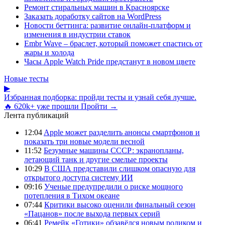
Ремонт стиральных машин в Красноярске
Заказать доработку сайтов на WordPress
Новости беттинга: развитие онлайн-платформ и
изменения в индустрии ставок
Embr Wave – браслет, который поможет спастись от
жары и холода
Часы Apple Watch Pride предстанут в новом цвете
Новые тесты
▶
Избранная подборка: пройди тесты и узнай себя лучше.
🔥 620k+ уже прошли
Пройти →
Лента публикаций
12:04
Apple может разделить анонсы смартфонов и
показать три новые модели весной
11:52
Безумные машины СССР: экранопланы,
летающий танк и другие смелые проекты
10:29
В США представили слишком опасную для
открытого доступа систему ИИ
09:16
Ученые предупредили о риске мощного
потепления в Тихом океане
07:44
Критики высоко оценили финальный сезон
«Пацанов» после выхода первых серий
06:41
Ремейк «Готики» обзавёлся новым роликом и