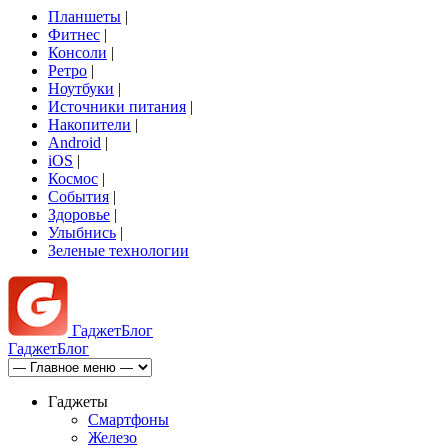
Планшеты
|
Фитнес
|
Консоли
|
Ретро
|
Ноутбуки
|
Источники питания
|
Накопители
|
Android
|
iOS
|
Космос
|
События
|
Здоровье
|
Улыбнись
|
Зеленые технологии
Гаджет
Блог
Гаджет
Блог
Гаджеты
Смартфоны
Железо