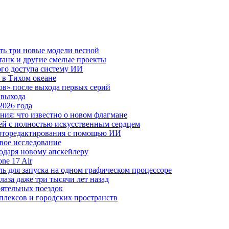
ть три новые модели весной
анк и другие смелые проекты
го доступа систему ИИ
 в Тихом океане
в» после выхода первых серий
 выхода
2026 года
ния: что известно о новом флагмане
ей с полностью искусственным сердцем
 фоторедактирования с помощью ИИ
овое исследование
годаря новому апскейлеру
ne 17 Air
 для запуска на одном графическом процессоре
аза даже три тысячи лет назад
оятельных поездок
плексов и городских пространств