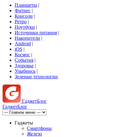
Планшеты
|
Фитнес
|
Консоли
|
Ретро
|
Ноутбуки
|
Источники питания
|
Накопители
|
Android
|
iOS
|
Космос
|
События
|
Здоровье
|
Улыбнись
|
Зеленые технологии
Гаджет
Блог
Гаджет
Блог
Гаджеты
Смартфоны
Железо