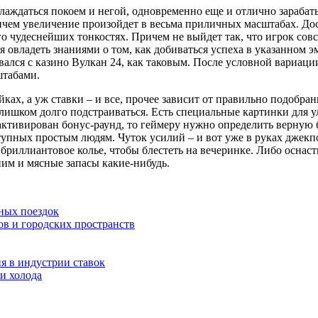
лаждаться покоем и негой, одновременно еще и отлично зарабат
 причем увеличение произойдет в весьма приличных масштабах. До
го чудеснейших тонкостях. Причем не выйдет так, что игрок совс
овладеть знаниями о том, как добиваться успеха в указанном эм
кивался с казино Вулкан 24, как таковым. После условной вариа
штабами.
ках, а уж ставки – и все, прочее зависит от правильно подобра
я слишком долго подстраиваться. Есть специальные картинки дл
т активирован бонус-раунд, то геймеру нужно определить верную
ступных простым людям. Чуток усилий – и вот уже в руках джекп
риллиантовое колье, чтобы блестеть на вечеринке. Либо оснас
 ним и мясные запасы какие-нибудь.
ных поездок
ов и городских пространств
я в индустрии ставок
и холода