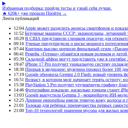
▶
Избранная подборка: пройди тесты и узнай себя лучше.
🔥 620k+ уже прошли
Пройти →
Лента публикаций
12:04
Apple может разделить анонсы смартфонов и показа
11:52
Безумные машины СССР: экранопланы, летающий т
10:29
В США представили слишком опасную для открыто
09:16
Ученые предупредили о риске мощного потепления
07:44
Критики высоко оценили финальный сезон «Пацано
06:41
Ремейк «Готики» обзавёлся новым роликом и датой
05:39
Складной айфон могут представить уже в сентябре 
19:47
iPhone 17 Pro получит уникальную систему охлажде
18:30
Прорыв в медицине: мужчина прожил более 100 дн
17:19
Google обновила Gemini 2.0 Flash: новый уровень
16:51
Возраст, в котором мозг начинает терять остроту: н
15:38
PlayStation 5 Pro получит улучшенную графику бла
14:46
Фотографии показали, насколько тонким станет iPho
13:03
Google выпустила Gemma 3 - мощнейшую ИИ-модель
12:25
Древние европейцы имели темную кожу, волосы и гл
21:01
Толокар для ребёнка: преимущества первых самост
21:00
Топ-10 технологий хранения мусора для жилых ком