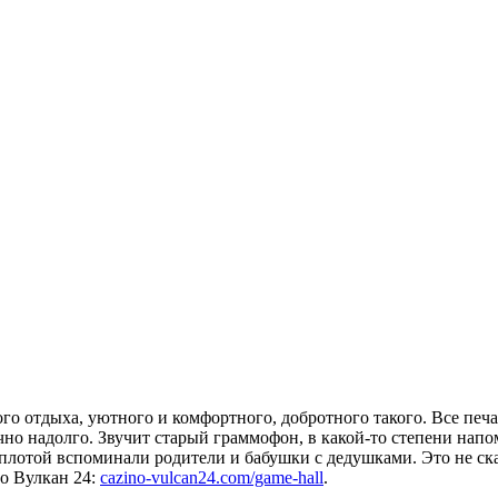
 отдыха, уютного и комфортного, добротного такого. Все печали
очно надолго. Звучит старый граммофон, в какой-то степени напо
плотой вспоминали родители и бабушки с дедушками. Это не сказ
но Вулкан 24:
cazino-vulcan24.com/game-hall
.