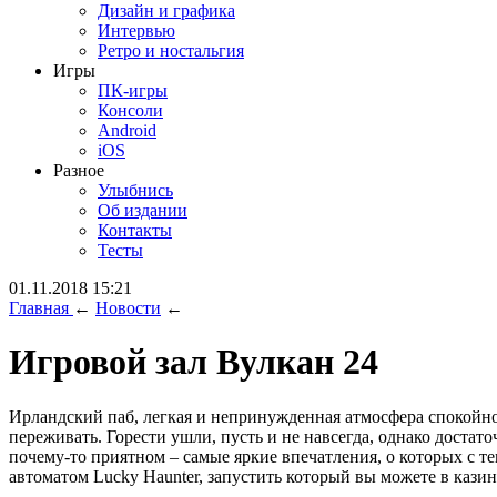
Дизайн и графика
Интервью
Ретро и ностальгия
Игры
ПК-игры
Консоли
Android
iOS
Разное
Улыбнись
Об издании
Контакты
Тесты
01.11.2018 15:21
Главная
←
Новости
←
Игровой зал Вулкан 24
Ирландский паб, легкая и непринужденная атмосфера спокойного
переживать. Горести ушли, пусть и не навсегда, однако достат
почему-то приятном – самые яркие впечатления, о которых с те
автоматом Lucky Haunter, запустить который вы можете в кази