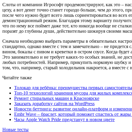
Слоты от компании Игрософт продемонстрируют, как это – нас
цеху, а вот денег точно станет гораздо больше, чем до этого,
после чего нужно будет всего лишь сориентироваться во всех е
демонстрационный режим. Благодаря этому варианту получится 
что по нему все поймет даже тот, кто никогда вообще не стал
поразят до глубины души, действительно шокируя своими мас
Сначала необходимо выбрать параметры в обязательных настрой
стандартно, однако вместе с тем и замечательно – не придетс
вином, бокалы с пивом и креветки в остром соусе. Когда буде
Это занимательно и не требует каких-то особых знаний, не до
любых потребностей. Например, прикупить норковую шубку и б
том, что, например, старый холодильник накроется, а вместе с
Читайте также
Толокар для ребёнка: преимущества первых самостоятель
Топ-10 технологий хранения мусора для жилых комплекс
Ремонт стиральных машин в Красноярске
Заказать доработку сайтов на WordPress
Новости беттинга: развитие онлайн-платформ и изменени
Embr Wave – браслет, который поможет спастись от жары 
Часы Apple Watch Pride предстанут в новом цвете
Новые тесты