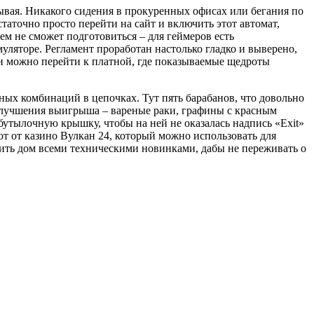
ывая. Никакого сидения в прокуренных офисах или бегания по
статочно просто перейти на сайт и включить этот автомат,
ем не сможет подготовиться – для геймеров есть
уляторе. Регламент проработан настолько гладко и выверено,
ции можно перейти к платной, где показываемые щедроты
нных комбинаций в цепочках. Тут пять барабанов, что довольно
я улучшения выигрыша – вареные раки, графины с красным
 бутылочную крышку, чтобы на ней не оказалась надпись «Exit»
от от казино Вулкан 24, который можно использовать для
тить дом всеми техническими новинками, дабы не переживать о