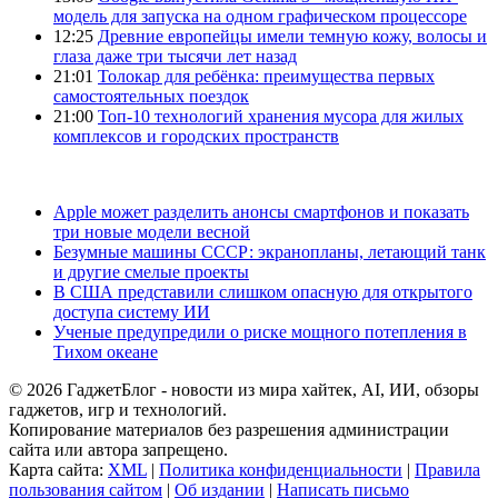
модель для запуска на одном графическом процессоре
12:25
Древние европейцы имели темную кожу, волосы и
глаза даже три тысячи лет назад
21:01
Толокар для ребёнка: преимущества первых
самостоятельных поездок
21:00
Топ-10 технологий хранения мусора для жилых
комплексов и городских пространств
Apple может разделить анонсы смартфонов и показать
три новые модели весной
Безумные машины СССР: экранопланы, летающий танк
и другие смелые проекты
В США представили слишком опасную для открытого
доступа систему ИИ
Ученые предупредили о риске мощного потепления в
Тихом океане
© 2026 ГаджетБлог - новости из мира хайтек, AI, ИИ, обзоры
гаджетов, игр и технологий.
Копирование материалов без разрешения администрации
сайта или автора запрещено.
Карта сайта:
XML
|
Политика конфиденциальности
|
Правила
пользования сайтом
|
Об издании
|
Написать письмо