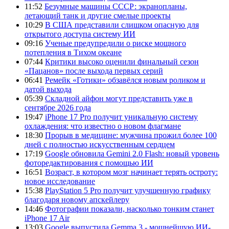
11:52
Безумные машины СССР: экранопланы,
летающий танк и другие смелые проекты
10:29
В США представили слишком опасную для
открытого доступа систему ИИ
09:16
Ученые предупредили о риске мощного
потепления в Тихом океане
07:44
Критики высоко оценили финальный сезон
«Пацанов» после выхода первых серий
06:41
Ремейк «Готики» обзавёлся новым роликом и
датой выхода
05:39
Складной айфон могут представить уже в
сентябре 2026 года
19:47
iPhone 17 Pro получит уникальную систему
охлаждения: что известно о новом флагмане
18:30
Прорыв в медицине: мужчина прожил более 100
дней с полностью искусственным сердцем
17:19
Google обновила Gemini 2.0 Flash: новый уровень
фоторедактирования с помощью ИИ
16:51
Возраст, в котором мозг начинает терять остроту:
новое исследование
15:38
PlayStation 5 Pro получит улучшенную графику
благодаря новому апскейлеру
14:46
Фотографии показали, насколько тонким станет
iPhone 17 Air
13:03
Google выпустила Gemma 3 - мощнейшую ИИ-