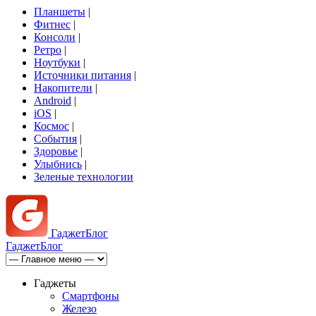
Планшеты
|
Фитнес
|
Консоли
|
Ретро
|
Ноутбуки
|
Источники питания
|
Накопители
|
Android
|
iOS
|
Космос
|
События
|
Здоровье
|
Улыбнись
|
Зеленые технологии
Гаджет
Блог
Гаджет
Блог
Гаджеты
Смартфоны
Железо