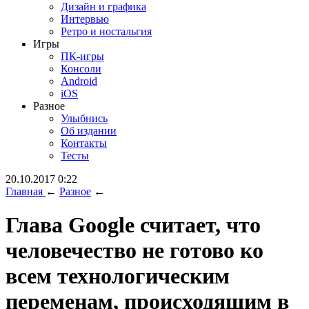
Дизайн и графика
Интервью
Ретро и ностальгия
Игры
ПК-игры
Консоли
Android
iOS
Разное
Улыбнись
Об издании
Контакты
Тесты
20.10.2017 0:22
Главная
←
Разное
←
Глава Google считает, что
человечество не готово ко
всем технологическим
переменам, происходящим в