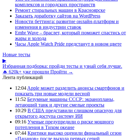
комплексов и городских пространств
Ремонт стиральных машин в Красноярске
Заказать доработку сайтов на WordPress
Новости беттинга: развитие онлайн-платформ и
изменения в индустрии ставок
Embr Wave – браслет, который поможет спастись от
жары и холода
Часы Apple Watch Pride предстанут в новом цвете
Новые тесты
▶
Избранная подборка: пройди тесты и узнай себя лучше.
🔥 620k+ уже прошли
Пройти →
Лента публикаций
12:04
Apple может разделить анонсы смартфонов и
показать три новые модели весной
11:52
Безумные машины СССР: экранопланы,
летающий танк и другие смелые проекты
10:29
В США представили слишком опасную для
открытого доступа систему ИИ
09:16
Ученые предупредили о риске мощного
потепления в Тихом океане
07:44
Критики высоко оценили финальный сезон
«Пацанов» после выхода первых серий