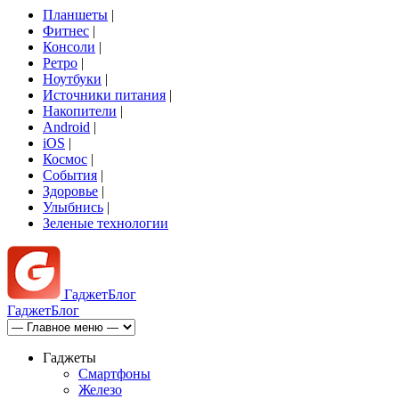
Планшеты
|
Фитнес
|
Консоли
|
Ретро
|
Ноутбуки
|
Источники питания
|
Накопители
|
Android
|
iOS
|
Космос
|
События
|
Здоровье
|
Улыбнись
|
Зеленые технологии
Гаджет
Блог
Гаджет
Блог
Гаджеты
Смартфоны
Железо