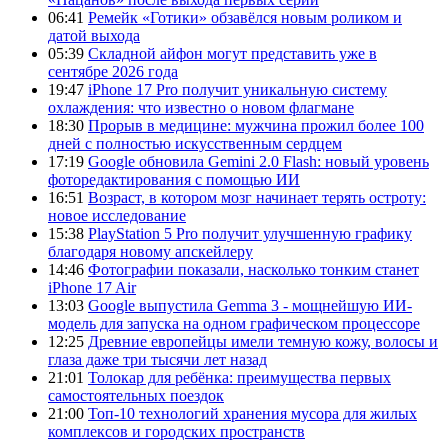
06:41
Ремейк «Готики» обзавёлся новым роликом и
датой выхода
05:39
Складной айфон могут представить уже в
сентябре 2026 года
19:47
iPhone 17 Pro получит уникальную систему
охлаждения: что известно о новом флагмане
18:30
Прорыв в медицине: мужчина прожил более 100
дней с полностью искусственным сердцем
17:19
Google обновила Gemini 2.0 Flash: новый уровень
фоторедактирования с помощью ИИ
16:51
Возраст, в котором мозг начинает терять остроту:
новое исследование
15:38
PlayStation 5 Pro получит улучшенную графику
благодаря новому апскейлеру
14:46
Фотографии показали, насколько тонким станет
iPhone 17 Air
13:03
Google выпустила Gemma 3 - мощнейшую ИИ-
модель для запуска на одном графическом процессоре
12:25
Древние европейцы имели темную кожу, волосы и
глаза даже три тысячи лет назад
21:01
Толокар для ребёнка: преимущества первых
самостоятельных поездок
21:00
Топ-10 технологий хранения мусора для жилых
комплексов и городских пространств