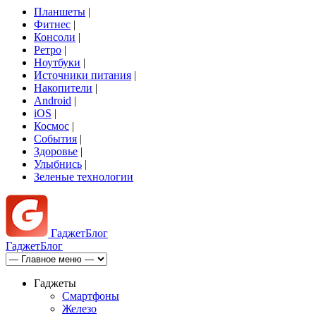
Планшеты
|
Фитнес
|
Консоли
|
Ретро
|
Ноутбуки
|
Источники питания
|
Накопители
|
Android
|
iOS
|
Космос
|
События
|
Здоровье
|
Улыбнись
|
Зеленые технологии
Гаджет
Блог
Гаджет
Блог
Гаджеты
Смартфоны
Железо