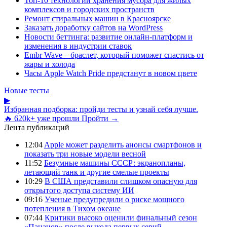
Топ-10 технологий хранения мусора для жилых
комплексов и городских пространств
Ремонт стиральных машин в Красноярске
Заказать доработку сайтов на WordPress
Новости беттинга: развитие онлайн-платформ и
изменения в индустрии ставок
Embr Wave – браслет, который поможет спастись от
жары и холода
Часы Apple Watch Pride предстанут в новом цвете
Новые тесты
▶
Избранная подборка: пройди тесты и узнай себя лучше.
🔥 620k+ уже прошли
Пройти →
Лента публикаций
12:04
Apple может разделить анонсы смартфонов и
показать три новые модели весной
11:52
Безумные машины СССР: экранопланы,
летающий танк и другие смелые проекты
10:29
В США представили слишком опасную для
открытого доступа систему ИИ
09:16
Ученые предупредили о риске мощного
потепления в Тихом океане
07:44
Критики высоко оценили финальный сезон
«Пацанов» после выхода первых серий