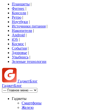
Планшеты
|
Фитнес
|
Консоли
|
Ретро
|
Ноутбуки
|
Источники питания
|
Накопители
|
Android
|
iOS
|
Космос
|
События
|
Здоровье
|
Улыбнись
|
Зеленые технологии
Гаджет
Блог
Гаджет
Блог
Гаджеты
Смартфоны
Железо