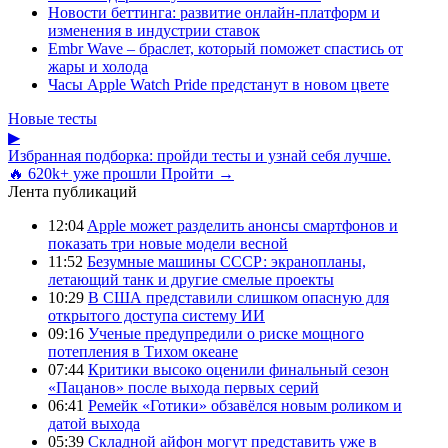
Новости беттинга: развитие онлайн-платформ и
изменения в индустрии ставок
Embr Wave – браслет, который поможет спастись от
жары и холода
Часы Apple Watch Pride предстанут в новом цвете
Новые тесты
▶
Избранная подборка: пройди тесты и узнай себя лучше.
🔥 620k+ уже прошли
Пройти →
Лента публикаций
12:04
Apple может разделить анонсы смартфонов и
показать три новые модели весной
11:52
Безумные машины СССР: экранопланы,
летающий танк и другие смелые проекты
10:29
В США представили слишком опасную для
открытого доступа систему ИИ
09:16
Ученые предупредили о риске мощного
потепления в Тихом океане
07:44
Критики высоко оценили финальный сезон
«Пацанов» после выхода первых серий
06:41
Ремейк «Готики» обзавёлся новым роликом и
датой выхода
05:39
Складной айфон могут представить уже в