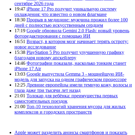
сентябре 2026 года
19:47
iPhone 17 Pro получит уникальную систему
охлаждения: что известно о новом флагмане
18:30
Прорыв в медицине: мужчина прожил более 100
дней с полностью искусственным сердцем
17:19
Google обновила Gemini 2.0 Flash: новый уровень
фоторедактирования с помощью ИИ
16:51
Возраст, в котором мозг начинает терять остроту:
новое исследование
15:38
PlayStation 5 Pro получит улучшенную графику
благодаря новому апскейлеру
14:46
Фотографии показали, насколько тонким станет
iPhone 17 Air
13:03
Google выпустила Gemma 3 - мощнейшую ИИ-
модель для запуска на одном графическом процессоре
12:25
Древние европейцы имели темную кожу, волосы и
глаза даже три тысячи лет назад
21:01
Толокар для ребёнка: преимущества первых
самостоятельных поездок
21:00
Топ-10 технологий хранения мусора для жилых
комплексов и городских пространств
Apple может разделить анонсы смартфонов и показать