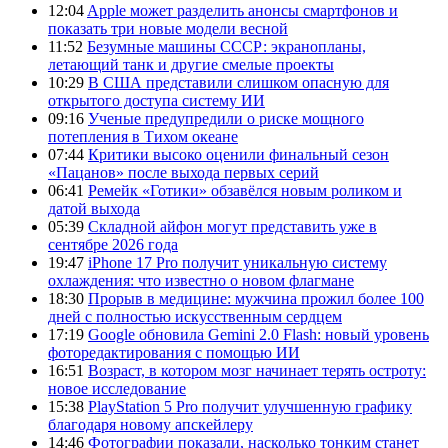
12:04
Apple может разделить анонсы смартфонов и
показать три новые модели весной
11:52
Безумные машины СССР: экранопланы,
летающий танк и другие смелые проекты
10:29
В США представили слишком опасную для
открытого доступа систему ИИ
09:16
Ученые предупредили о риске мощного
потепления в Тихом океане
07:44
Критики высоко оценили финальный сезон
«Пацанов» после выхода первых серий
06:41
Ремейк «Готики» обзавёлся новым роликом и
датой выхода
05:39
Складной айфон могут представить уже в
сентябре 2026 года
19:47
iPhone 17 Pro получит уникальную систему
охлаждения: что известно о новом флагмане
18:30
Прорыв в медицине: мужчина прожил более 100
дней с полностью искусственным сердцем
17:19
Google обновила Gemini 2.0 Flash: новый уровень
фоторедактирования с помощью ИИ
16:51
Возраст, в котором мозг начинает терять остроту:
новое исследование
15:38
PlayStation 5 Pro получит улучшенную графику
благодаря новому апскейлеру
14:46
Фотографии показали, насколько тонким станет