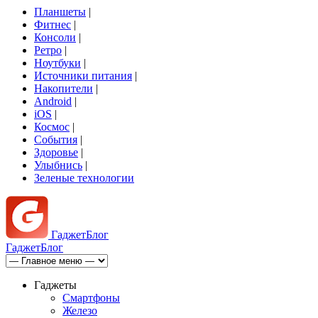
Планшеты
|
Фитнес
|
Консоли
|
Ретро
|
Ноутбуки
|
Источники питания
|
Накопители
|
Android
|
iOS
|
Космос
|
События
|
Здоровье
|
Улыбнись
|
Зеленые технологии
Гаджет
Блог
Гаджет
Блог
Гаджеты
Смартфоны
Железо