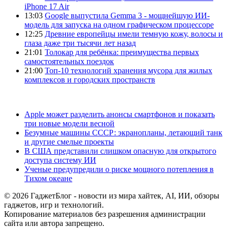
iPhone 17 Air
13:03
Google выпустила Gemma 3 - мощнейшую ИИ-
модель для запуска на одном графическом процессоре
12:25
Древние европейцы имели темную кожу, волосы и
глаза даже три тысячи лет назад
21:01
Толокар для ребёнка: преимущества первых
самостоятельных поездок
21:00
Топ-10 технологий хранения мусора для жилых
комплексов и городских пространств
Apple может разделить анонсы смартфонов и показать
три новые модели весной
Безумные машины СССР: экранопланы, летающий танк
и другие смелые проекты
В США представили слишком опасную для открытого
доступа систему ИИ
Ученые предупредили о риске мощного потепления в
Тихом океане
© 2026 ГаджетБлог - новости из мира хайтек, AI, ИИ, обзоры
гаджетов, игр и технологий.
Копирование материалов без разрешения администрации
сайта или автора запрещено.