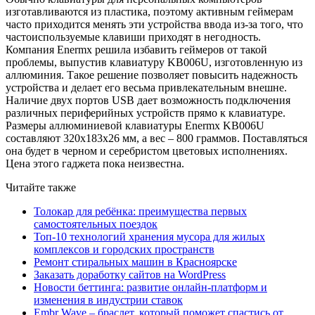
изготавливаются из пластика, поэтому активным геймерам
часто приходится менять эти устройства ввода из-за того, что
частоиспользуемые клавиши приходят в негодность.
Компания Enermx решила избавить геймеров от такой
проблемы, выпустив клавиатуру KB006U, изготовленную из
аллюминия. Такое решение позволяет повысить надежность
устройства и делает его весьма привлекательным внешне.
Наличие двух портов USB дает возможность подключения
различных периферийных устройств прямо к клавиатуре.
Размеры аллюминиевой клавиатуры Enermx KB006U
составляют 320х183х26 мм, а вес – 800 граммов. Поставляться
она будет в черном и серебристом цветовых исполнениях.
Цена этого гаджета пока неизвестна.
Читайте также
Толокар для ребёнка: преимущества первых
самостоятельных поездок
Топ-10 технологий хранения мусора для жилых
комплексов и городских пространств
Ремонт стиральных машин в Красноярске
Заказать доработку сайтов на WordPress
Новости беттинга: развитие онлайн-платформ и
изменения в индустрии ставок
Embr Wave – браслет, который поможет спастись от