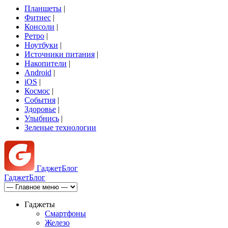
Планшеты
|
Фитнес
|
Консоли
|
Ретро
|
Ноутбуки
|
Источники питания
|
Накопители
|
Android
|
iOS
|
Космос
|
События
|
Здоровье
|
Улыбнись
|
Зеленые технологии
Гаджет
Блог
Гаджет
Блог
Гаджеты
Смартфоны
Железо