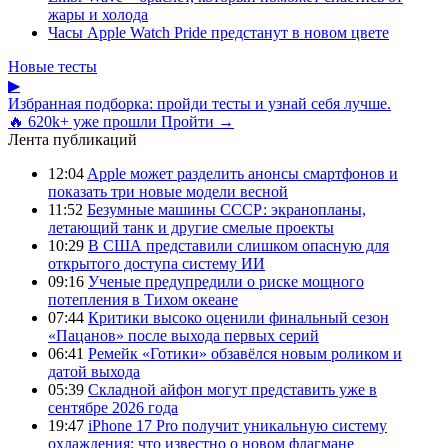
жары и холода
Часы Apple Watch Pride предстанут в новом цвете
Новые тесты
▶
Избранная подборка: пройди тесты и узнай себя лучше.
🔥 620k+ уже прошли
Пройти →
Лента публикаций
12:04
Apple может разделить анонсы смартфонов и
показать три новые модели весной
11:52
Безумные машины СССР: экранопланы,
летающий танк и другие смелые проекты
10:29
В США представили слишком опасную для
открытого доступа систему ИИ
09:16
Ученые предупредили о риске мощного
потепления в Тихом океане
07:44
Критики высоко оценили финальный сезон
«Пацанов» после выхода первых серий
06:41
Ремейк «Готики» обзавёлся новым роликом и
датой выхода
05:39
Складной айфон могут представить уже в
сентябре 2026 года
19:47
iPhone 17 Pro получит уникальную систему
охлаждения: что известно о новом флагмане