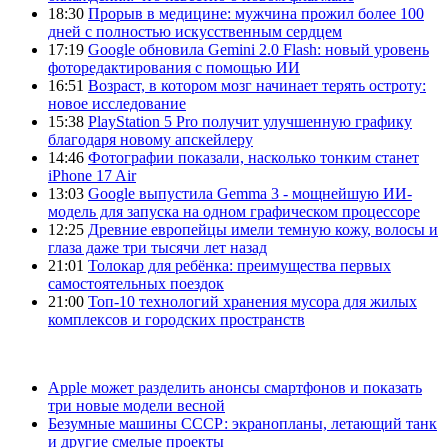
18:30
Прорыв в медицине: мужчина прожил более 100
дней с полностью искусственным сердцем
17:19
Google обновила Gemini 2.0 Flash: новый уровень
фоторедактирования с помощью ИИ
16:51
Возраст, в котором мозг начинает терять остроту:
новое исследование
15:38
PlayStation 5 Pro получит улучшенную графику
благодаря новому апскейлеру
14:46
Фотографии показали, насколько тонким станет
iPhone 17 Air
13:03
Google выпустила Gemma 3 - мощнейшую ИИ-
модель для запуска на одном графическом процессоре
12:25
Древние европейцы имели темную кожу, волосы и
глаза даже три тысячи лет назад
21:01
Толокар для ребёнка: преимущества первых
самостоятельных поездок
21:00
Топ-10 технологий хранения мусора для жилых
комплексов и городских пространств
Apple может разделить анонсы смартфонов и показать
три новые модели весной
Безумные машины СССР: экранопланы, летающий танк
и другие смелые проекты