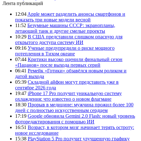
Лента публикаций
12:04
Apple может разделить анонсы смартфонов и
показать три новые модели весной
11:52
Безумные машины СССР: экранопланы,
летающий танк и другие смелые проекты
10:29
В США представили слишком опасную для
открытого доступа систему ИИ
09:16
Ученые предупредили о риске мощного
потепления в Тихом океане
07:44
Критики высоко оценили финальный сезон
«Пацанов» после выхода первых серий
06:41
Ремейк «Готики» обзавёлся новым роликом и
датой выхода
05:39
Складной айфон могут представить уже в
сентябре 2026 года
19:47
iPhone 17 Pro получит уникальную систему
охлаждения: что известно о новом флагмане
18:30
Прорыв в медицине: мужчина прожил более 100
дней с полностью искусственным сердцем
17:19
Google обновила Gemini 2.0 Flash: новый уровень
фоторедактирования с помощью ИИ
16:51
Возраст, в котором мозг начинает терять остроту:
новое исследование
15:38
PlayStation 5 Pro получит улучшенную графику