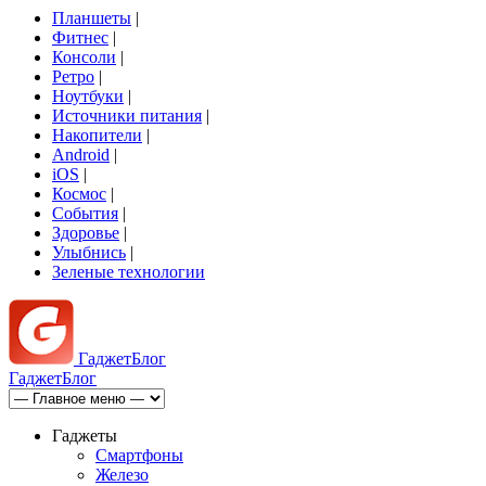
Планшеты
|
Фитнес
|
Консоли
|
Ретро
|
Ноутбуки
|
Источники питания
|
Накопители
|
Android
|
iOS
|
Космос
|
События
|
Здоровье
|
Улыбнись
|
Зеленые технологии
Гаджет
Блог
Гаджет
Блог
Гаджеты
Смартфоны
Железо