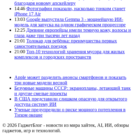
благодаря новому апскейлеру
14:46
Фотографии показали, насколько тонким станет
iPhone 17 Air
13:03
Google выпустила Gemma 3 - мощнейшую ИИ-
модель для запуска на одном графическом процессоре
12:25
Древние европейцы имели темную кожу, волосы и
глаза даже три тысячи лет назад
21:01
Толокар для ребёнка: преимущества первых
самостоятельных поездок
21:00
Топ-10 технологий хранения мусора для жилых
комплексов и городских пространств
Apple может разделить анонсы смартфонов и показать
три новые модели весной
Безумные машины СССР: экранопланы, летающий танк
и другие смелые проекты
В США представили слишком опасную для открытого
доступа систему ИИ
Ученые предупредили о риске мощного потепления в
Тихом океане
© 2026 ГаджетБлог - новости из мира хайтек, AI, ИИ, обзоры
гаджетов, игр и технологий.