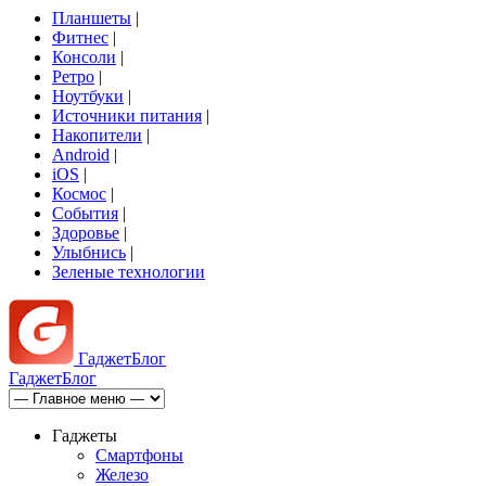
Планшеты
|
Фитнес
|
Консоли
|
Ретро
|
Ноутбуки
|
Источники питания
|
Накопители
|
Android
|
iOS
|
Космос
|
События
|
Здоровье
|
Улыбнись
|
Зеленые технологии
Гаджет
Блог
Гаджет
Блог
Гаджеты
Смартфоны
Железо