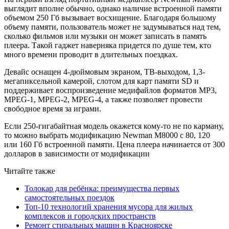
выглядит вполне обычно, однако наличие встроенной памяти
объемом 250 Гб вызывает восхищение. Благодаря большому
объему памяти, пользователь может не задумываться над тем,
сколько фильмов или музыки он может записать в память
плеера. Такой гаджет наверняка придется по душе тем, кто
много времени проводит в длительных поездках.
Девайс оснащен 4-дюймовым экраном, ТВ-выходом, 1,3-
мегапиксельной камерой, слотом для карт памяти SD и
поддерживает воспроизведение медифайлов форматов MP3,
MPEG-1, MPEG-2, MPEG-4, а также позволяет провести
свободное время за играми.
Если 250-гигабайтная модель окажется кому-то не по карману,
то можно выбрать модификацию Newman M8000 с 80, 120
или 160 Гб встроенной памяти. Цена плеера начинается от 300
долларов в зависимости от модификации
Читайте также
Толокар для ребёнка: преимущества первых
самостоятельных поездок
Топ-10 технологий хранения мусора для жилых
комплексов и городских пространств
Ремонт стиральных машин в Красноярске