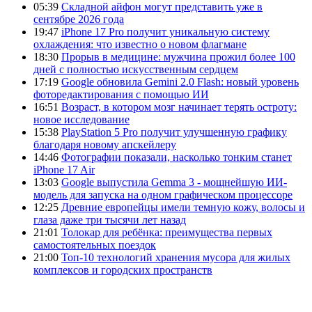
05:39
Складной айфон могут представить уже в
сентябре 2026 года
19:47
iPhone 17 Pro получит уникальную систему
охлаждения: что известно о новом флагмане
18:30
Прорыв в медицине: мужчина прожил более 100
дней с полностью искусственным сердцем
17:19
Google обновила Gemini 2.0 Flash: новый уровень
фоторедактирования с помощью ИИ
16:51
Возраст, в котором мозг начинает терять остроту:
новое исследование
15:38
PlayStation 5 Pro получит улучшенную графику
благодаря новому апскейлеру
14:46
Фотографии показали, насколько тонким станет
iPhone 17 Air
13:03
Google выпустила Gemma 3 - мощнейшую ИИ-
модель для запуска на одном графическом процессоре
12:25
Древние европейцы имели темную кожу, волосы и
глаза даже три тысячи лет назад
21:01
Толокар для ребёнка: преимущества первых
самостоятельных поездок
21:00
Топ-10 технологий хранения мусора для жилых
комплексов и городских пространств