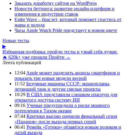
Заказать доработку сайтов на WordPress
Новости беттинга: развитие онлайн-платформ и
изменения в индустрии ставок
Embr Wave – браслет, который поможет спастись от
жары и холода
Часы Apple Watch Pride предстанут в новом цвете
Новые тесты
▶
Избранная подборка: пройди тесты и узнай себя лучше.
🔥 620k+ уже прошли
Пройти →
Лента публикаций
12:04
Apple может разделить анонсы смартфонов и
показать три новые модели весной
11:52
Безумные машины СССР: экранопланы,
летающий танк и другие смелые проекты
10:29
В США представили слишком опасную для
открытого доступа систему ИИ
09:16
Ученые предупредили о риске мощного
потепления в Тихом океане
07:44
Критики высоко оценили финальный сезон
«Пацанов» после выхода первых серий
06:41
Ремейк «Готики» обзавёлся новым роликом и
датой выхода