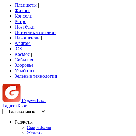
Планшеты
|
Фитнес
|
Консоли
|
Ретро
|
Ноутбуки
|
Источники питания
|
Накопители
|
Android
|
iOS
|
Космос
|
События
|
Здоровье
|
Улыбнись
|
Зеленые технологии
Гаджет
Блог
Гаджет
Блог
Гаджеты
Смартфоны
Железо