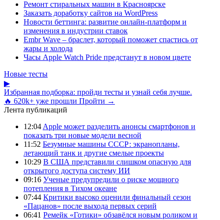
Ремонт стиральных машин в Красноярске
Заказать доработку сайтов на WordPress
Новости беттинга: развитие онлайн-платформ и
изменения в индустрии ставок
Embr Wave – браслет, который поможет спастись от
жары и холода
Часы Apple Watch Pride предстанут в новом цвете
Новые тесты
▶
Избранная подборка: пройди тесты и узнай себя лучше.
🔥 620k+ уже прошли
Пройти →
Лента публикаций
12:04
Apple может разделить анонсы смартфонов и
показать три новые модели весной
11:52
Безумные машины СССР: экранопланы,
летающий танк и другие смелые проекты
10:29
В США представили слишком опасную для
открытого доступа систему ИИ
09:16
Ученые предупредили о риске мощного
потепления в Тихом океане
07:44
Критики высоко оценили финальный сезон
«Пацанов» после выхода первых серий
06:41
Ремейк «Готики» обзавёлся новым роликом и