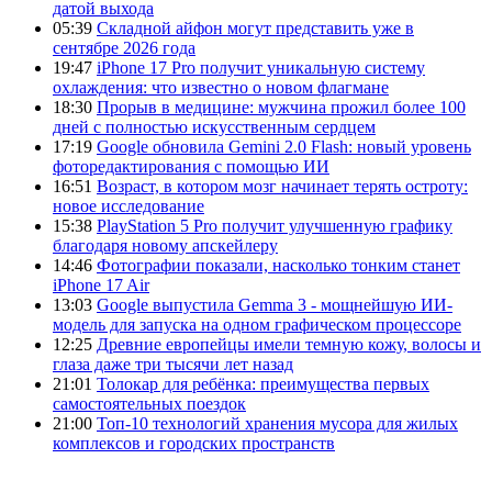
датой выхода
05:39
Складной айфон могут представить уже в
сентябре 2026 года
19:47
iPhone 17 Pro получит уникальную систему
охлаждения: что известно о новом флагмане
18:30
Прорыв в медицине: мужчина прожил более 100
дней с полностью искусственным сердцем
17:19
Google обновила Gemini 2.0 Flash: новый уровень
фоторедактирования с помощью ИИ
16:51
Возраст, в котором мозг начинает терять остроту:
новое исследование
15:38
PlayStation 5 Pro получит улучшенную графику
благодаря новому апскейлеру
14:46
Фотографии показали, насколько тонким станет
iPhone 17 Air
13:03
Google выпустила Gemma 3 - мощнейшую ИИ-
модель для запуска на одном графическом процессоре
12:25
Древние европейцы имели темную кожу, волосы и
глаза даже три тысячи лет назад
21:01
Толокар для ребёнка: преимущества первых
самостоятельных поездок
21:00
Топ-10 технологий хранения мусора для жилых
комплексов и городских пространств