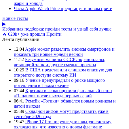
жары и холода
Часы Apple Watch Pride предстанут в новом цвете
Новые тесты
▶
Избранная подборка: пройди тесты и узнай себя лучше.
🔥 620k+ уже прошли
Пройти →
Лента публикаций
12:04
Apple может разделить анонсы смартфонов и
показать три новые модели весной
11:52
Безумные машины СССР: экранопланы,
летающий танк и другие смелые проекты
10:29
В США представили слишком опасную для
открытого доступа систему ИИ
09:16
Ученые предупредили о риске мощного
потепления в Тихом океане
07:44
Критики высоко оценили финальный сезон
«Пацанов» после выхода первых серий
06:41
Ремейк «Готики» обзавёлся новым роликом и
датой выхода
05:39
Складной айфон могут представить уже в
сентябре 2026 года
19:47
iPhone 17 Pro получит уникальную систему
охлаждения: что известно о новом флагмане