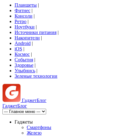
Планшеты
|
Фитнес
|
Консоли
|
Ретро
|
Ноутбуки
|
Источники питания
|
Накопители
|
Android
|
iOS
|
Космос
|
События
|
Здоровье
|
Улыбнись
|
Зеленые технологии
Гаджет
Блог
Гаджет
Блог
Гаджеты
Смартфоны
Железо