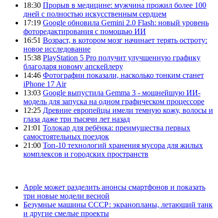
18:30
Прорыв в медицине: мужчина прожил более 100
дней с полностью искусственным сердцем
17:19
Google обновила Gemini 2.0 Flash: новый уровень
фоторедактирования с помощью ИИ
16:51
Возраст, в котором мозг начинает терять остроту:
новое исследование
15:38
PlayStation 5 Pro получит улучшенную графику
благодаря новому апскейлеру
14:46
Фотографии показали, насколько тонким станет
iPhone 17 Air
13:03
Google выпустила Gemma 3 - мощнейшую ИИ-
модель для запуска на одном графическом процессоре
12:25
Древние европейцы имели темную кожу, волосы и
глаза даже три тысячи лет назад
21:01
Толокар для ребёнка: преимущества первых
самостоятельных поездок
21:00
Топ-10 технологий хранения мусора для жилых
комплексов и городских пространств
Apple может разделить анонсы смартфонов и показать
три новые модели весной
Безумные машины СССР: экранопланы, летающий танк
и другие смелые проекты