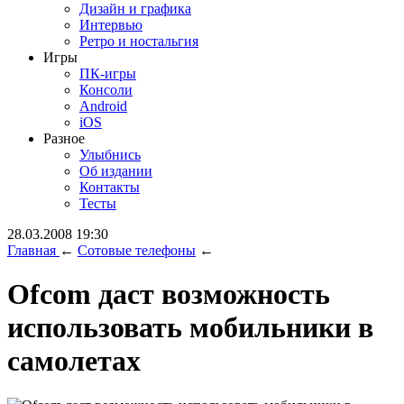
Дизайн и графика
Интервью
Ретро и ностальгия
Игры
ПК-игры
Консоли
Android
iOS
Разное
Улыбнись
Об издании
Контакты
Тесты
28.03.2008 19:30
Главная
←
Сотовые телефоны
←
Ofcom даст возможность
использовать мобильники в
самолетах