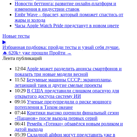
Новости беттинга: развитие онлайн-платформ и
изменения в индустрии ставок
Embr Wave – браслет, который поможет спастись от
жары и холода
Часы Apple Watch Pride предстанут в новом цвете
Новые тесты
▶
Избранная подборка: пройди тесты и узнай себя лучше.
🔥 620k+ уже прошли
Пройти →
Лента публикаций
12:04
Apple может разделить анонсы смартфонов и
показать три новые модели весной
11:52
Безумные машины СССР: экранопланы,
летающий танк и другие смелые проекты
10:29
В США представили слишком опасную для
открытого доступа систему ИИ
09:16
Ученые предупредили о риске мощного
потепления в Тихом океане
07:44
Критики высоко оценили финальный сезон
«Пацанов» после выхода первых серий
06:41
Ремейк «Готики» обзавёлся новым роликом и
датой выхода
05:39
Складной айфон могут представить уже в