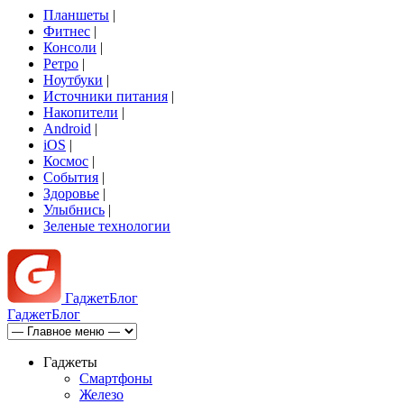
Планшеты
|
Фитнес
|
Консоли
|
Ретро
|
Ноутбуки
|
Источники питания
|
Накопители
|
Android
|
iOS
|
Космос
|
События
|
Здоровье
|
Улыбнись
|
Зеленые технологии
Гаджет
Блог
Гаджет
Блог
Гаджеты
Смартфоны
Железо