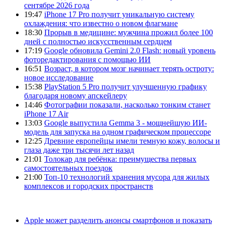
сентябре 2026 года
19:47
iPhone 17 Pro получит уникальную систему
охлаждения: что известно о новом флагмане
18:30
Прорыв в медицине: мужчина прожил более 100
дней с полностью искусственным сердцем
17:19
Google обновила Gemini 2.0 Flash: новый уровень
фоторедактирования с помощью ИИ
16:51
Возраст, в котором мозг начинает терять остроту:
новое исследование
15:38
PlayStation 5 Pro получит улучшенную графику
благодаря новому апскейлеру
14:46
Фотографии показали, насколько тонким станет
iPhone 17 Air
13:03
Google выпустила Gemma 3 - мощнейшую ИИ-
модель для запуска на одном графическом процессоре
12:25
Древние европейцы имели темную кожу, волосы и
глаза даже три тысячи лет назад
21:01
Толокар для ребёнка: преимущества первых
самостоятельных поездок
21:00
Топ-10 технологий хранения мусора для жилых
комплексов и городских пространств
Apple может разделить анонсы смартфонов и показать