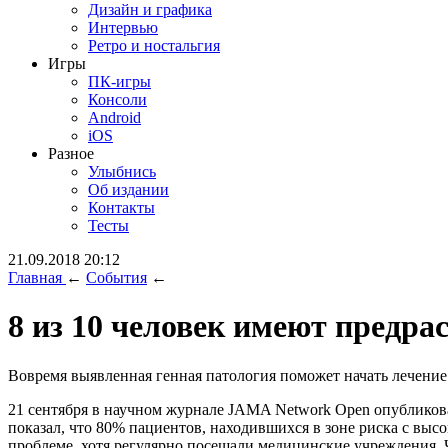
Дизайн и графика
Интервью
Ретро и ностальгия
Игры
ПК-игры
Консоли
Android
iOS
Разное
Улыбнись
Об издании
Контакты
Тесты
21.09.2018 20:12
Главная
←
События
←
8 из 10 человек имеют предра
Вовремя выявленная генная патология поможет начать лечение 
21 сентября в научном журнале JAMA Network Open опубликова
показал, что 80% пациентов, находившихся в зоне риска с выс
проблеме, хотя регулярно посещали медицинские учреждения.