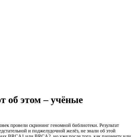
т об этом – учёные
ловек провели скрининг геномной библиотеки. Результат
едстательной и поджелудочной желёз, не знали об этой
енах BRCA1 или BRCA2, но уже после того, как пациенту или