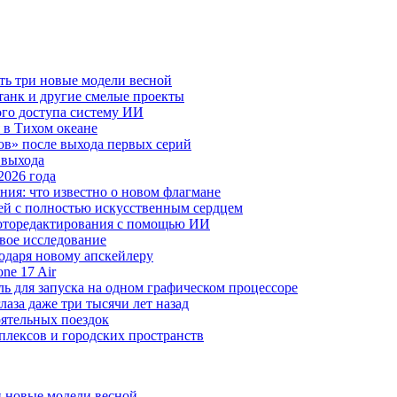
ть три новые модели весной
анк и другие смелые проекты
го доступа систему ИИ
 в Тихом океане
в» после выхода первых серий
 выхода
2026 года
ния: что известно о новом флагмане
ей с полностью искусственным сердцем
 фоторедактирования с помощью ИИ
овое исследование
годаря новому апскейлеру
ne 17 Air
 для запуска на одном графическом процессоре
аза даже три тысячи лет назад
оятельных поездок
плексов и городских пространств
и новые модели весной