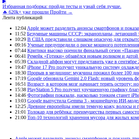
▶
Избранная подборка: пройди тесты и узнай себя лучше.
🔥 620k+ уже прошли
Пройти →
Лента публикаций
12:04
Apple может разделить анонсы смартфонов и показа
11:52
Безумные машины СССР: экранопланы, летающий т
10:29
В США представили слишком опасную для открыто
09:16
Ученые предупредили о риске мощного потепления
07:44
Критики высоко оценили финальный сезон «Пацано
06:41
Ремейк «Готики» обзавёлся новым роликом и датой
05:39
Складной айфон могут представить уже в сентябре 
19:47
iPhone 17 Pro получит уникальную систему охлажде
18:30
Прорыв в медицине: мужчина прожил более 100 дн
17:19
Google обновила Gemini 2.0 Flash: новый уровень
16:51
Возраст, в котором мозг начинает терять остроту: н
15:38
PlayStation 5 Pro получит улучшенную графику бла
14:46
Фотографии показали, насколько тонким станет iPho
13:03
Google выпустила Gemma 3 - мощнейшую ИИ-модель
12:25
Древние европейцы имели темную кожу, волосы и гл
21:01
Толокар для ребёнка: преимущества первых самост
21:00
Топ-10 технологий хранения мусора для жилых ком
Apple может разделить анонсы смартфонов и показать тр