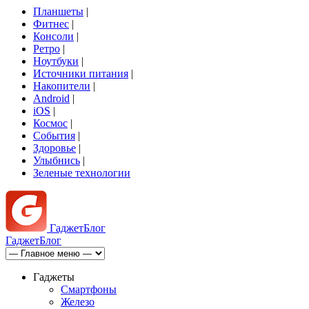
Планшеты
|
Фитнес
|
Консоли
|
Ретро
|
Ноутбуки
|
Источники питания
|
Накопители
|
Android
|
iOS
|
Космос
|
События
|
Здоровье
|
Улыбнись
|
Зеленые технологии
Гаджет
Блог
Гаджет
Блог
Гаджеты
Смартфоны
Железо