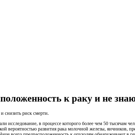
сположенность к раку и не знаю
и снизить риск смерти.
ли исследование, в процессе которого более чем 50 тысячам че
окой вероятностью развития рака молочной железы, яичников, пр
 Чаще всего предрасположенность к опухолям обнаруживают в г