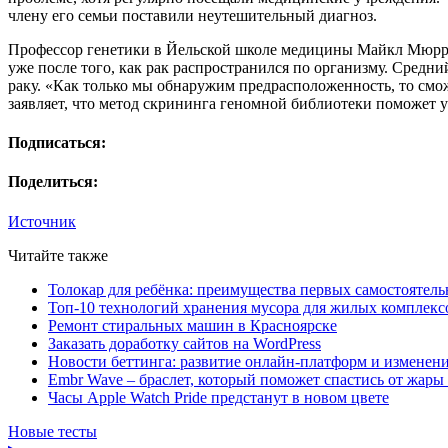
члену его семьи поставили неутешительный диагноз.
Профессор генетики в Йельской школе медицины Майкл Мюррей 
уже после того, как рак распространился по организму. Средни
раку. «Как только мы обнаружим предрасположенность, то смо
заявляет, что метод скрининга геномной библиотеки поможет у
Подписаться:
Поделиться:
Источник
Читайте также
Толокар для ребёнка: преимущества первых самостоятель
Топ-10 технологий хранения мусора для жилых комплекс
Ремонт стиральных машин в Красноярске
Заказать доработку сайтов на WordPress
Новости беттинга: развитие онлайн-платформ и изменени
Embr Wave – браслет, который поможет спастись от жары 
Часы Apple Watch Pride предстанут в новом цвете
Новые тесты