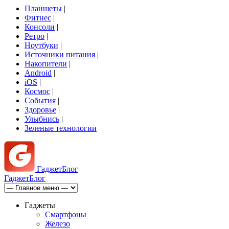
Планшеты
|
Фитнес
|
Консоли
|
Ретро
|
Ноутбуки
|
Источники питания
|
Накопители
|
Android
|
iOS
|
Космос
|
События
|
Здоровье
|
Улыбнись
|
Зеленые технологии
Гаджет
Блог
Гаджет
Блог
Гаджеты
Смартфоны
Железо