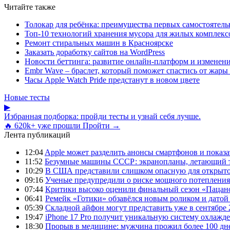
Читайте также
Толокар для ребёнка: преимущества первых самостоятель
Топ-10 технологий хранения мусора для жилых комплекс
Ремонт стиральных машин в Красноярске
Заказать доработку сайтов на WordPress
Новости беттинга: развитие онлайн-платформ и изменени
Embr Wave – браслет, который поможет спастись от жары 
Часы Apple Watch Pride предстанут в новом цвете
Новые тесты
▶
Избранная подборка: пройди тесты и узнай себя лучше.
🔥 620k+ уже прошли
Пройти →
Лента публикаций
12:04
Apple может разделить анонсы смартфонов и показа
11:52
Безумные машины СССР: экранопланы, летающий т
10:29
В США представили слишком опасную для открыто
09:16
Ученые предупредили о риске мощного потепления
07:44
Критики высоко оценили финальный сезон «Пацано
06:41
Ремейк «Готики» обзавёлся новым роликом и датой
05:39
Складной айфон могут представить уже в сентябре 
19:47
iPhone 17 Pro получит уникальную систему охлажде
18:30
Прорыв в медицине: мужчина прожил более 100 дн