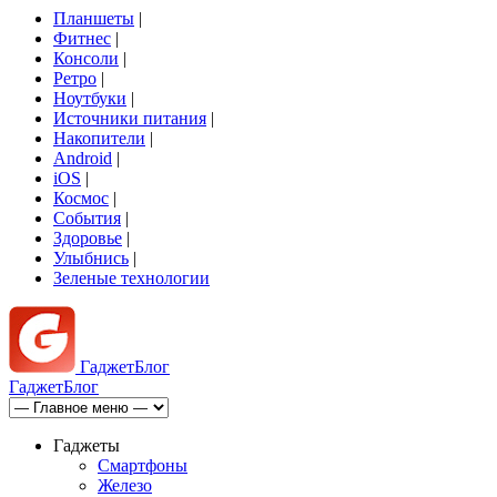
Планшеты
|
Фитнес
|
Консоли
|
Ретро
|
Ноутбуки
|
Источники питания
|
Накопители
|
Android
|
iOS
|
Космос
|
События
|
Здоровье
|
Улыбнись
|
Зеленые технологии
Гаджет
Блог
Гаджет
Блог
Гаджеты
Смартфоны
Железо