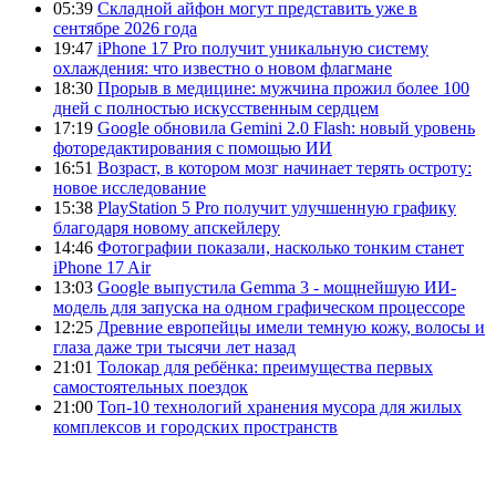
05:39
Складной айфон могут представить уже в
сентябре 2026 года
19:47
iPhone 17 Pro получит уникальную систему
охлаждения: что известно о новом флагмане
18:30
Прорыв в медицине: мужчина прожил более 100
дней с полностью искусственным сердцем
17:19
Google обновила Gemini 2.0 Flash: новый уровень
фоторедактирования с помощью ИИ
16:51
Возраст, в котором мозг начинает терять остроту:
новое исследование
15:38
PlayStation 5 Pro получит улучшенную графику
благодаря новому апскейлеру
14:46
Фотографии показали, насколько тонким станет
iPhone 17 Air
13:03
Google выпустила Gemma 3 - мощнейшую ИИ-
модель для запуска на одном графическом процессоре
12:25
Древние европейцы имели темную кожу, волосы и
глаза даже три тысячи лет назад
21:01
Толокар для ребёнка: преимущества первых
самостоятельных поездок
21:00
Топ-10 технологий хранения мусора для жилых
комплексов и городских пространств