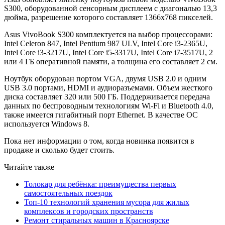
S300, оборудованной сенсорным дисплеем с диагональю 13,3
дюйма, разрешение которого составляет 1366х768 пикселей.
Asus VivoBook S300 комплектуется на выбор процессорами:
Intel Celeron 847, Intel Pentium 987 ULV, Intel Core i3-2365U,
Intel Core i3-3217U, Intel Core i5-3317U, Intel Core i7-3517U, 2
или 4 ГБ оперативной памяти, а толщина его составляет 2 см.
Ноутбук оборудован портом VGA, двумя USB 2.0 и одним
USB 3.0 портами, HDMI и аудиоразъемами. Объем жесткого
диска составляет 320 или 500 ГБ. Поддерживается передача
данных по беспроводным технологиям Wi-Fi и Bluetooth 4.0,
также имеется гигабитный порт Ethernet. В качестве ОС
используется Windows 8.
Пока нет информации о том, когда новинка появится в
продаже и сколько будет стоить.
Читайте также
Толокар для ребёнка: преимущества первых
самостоятельных поездок
Топ-10 технологий хранения мусора для жилых
комплексов и городских пространств
Ремонт стиральных машин в Красноярске