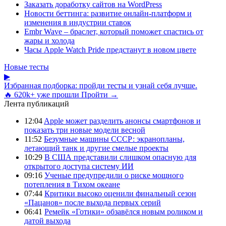
Заказать доработку сайтов на WordPress
Новости беттинга: развитие онлайн-платформ и
изменения в индустрии ставок
Embr Wave – браслет, который поможет спастись от
жары и холода
Часы Apple Watch Pride предстанут в новом цвете
Новые тесты
▶
Избранная подборка: пройди тесты и узнай себя лучше.
🔥 620k+ уже прошли
Пройти →
Лента публикаций
12:04
Apple может разделить анонсы смартфонов и
показать три новые модели весной
11:52
Безумные машины СССР: экранопланы,
летающий танк и другие смелые проекты
10:29
В США представили слишком опасную для
открытого доступа систему ИИ
09:16
Ученые предупредили о риске мощного
потепления в Тихом океане
07:44
Критики высоко оценили финальный сезон
«Пацанов» после выхода первых серий
06:41
Ремейк «Готики» обзавёлся новым роликом и
датой выхода