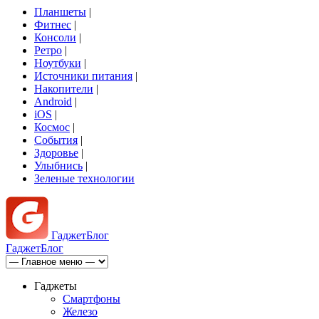
Планшеты
|
Фитнес
|
Консоли
|
Ретро
|
Ноутбуки
|
Источники питания
|
Накопители
|
Android
|
iOS
|
Космос
|
События
|
Здоровье
|
Улыбнись
|
Зеленые технологии
Гаджет
Блог
Гаджет
Блог
Гаджеты
Смартфоны
Железо