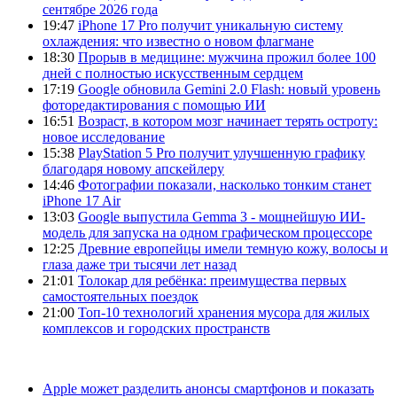
сентябре 2026 года
19:47
iPhone 17 Pro получит уникальную систему
охлаждения: что известно о новом флагмане
18:30
Прорыв в медицине: мужчина прожил более 100
дней с полностью искусственным сердцем
17:19
Google обновила Gemini 2.0 Flash: новый уровень
фоторедактирования с помощью ИИ
16:51
Возраст, в котором мозг начинает терять остроту:
новое исследование
15:38
PlayStation 5 Pro получит улучшенную графику
благодаря новому апскейлеру
14:46
Фотографии показали, насколько тонким станет
iPhone 17 Air
13:03
Google выпустила Gemma 3 - мощнейшую ИИ-
модель для запуска на одном графическом процессоре
12:25
Древние европейцы имели темную кожу, волосы и
глаза даже три тысячи лет назад
21:01
Толокар для ребёнка: преимущества первых
самостоятельных поездок
21:00
Топ-10 технологий хранения мусора для жилых
комплексов и городских пространств
Apple может разделить анонсы смартфонов и показать