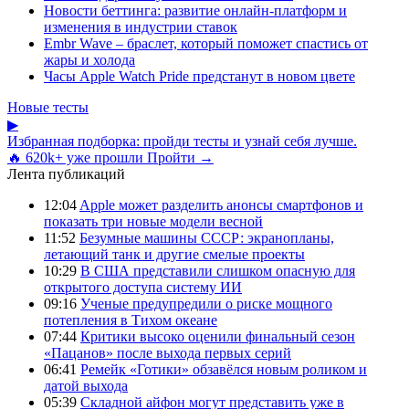
Новости беттинга: развитие онлайн-платформ и
изменения в индустрии ставок
Embr Wave – браслет, который поможет спастись от
жары и холода
Часы Apple Watch Pride предстанут в новом цвете
Новые тесты
▶
Избранная подборка: пройди тесты и узнай себя лучше.
🔥 620k+ уже прошли
Пройти →
Лента публикаций
12:04
Apple может разделить анонсы смартфонов и
показать три новые модели весной
11:52
Безумные машины СССР: экранопланы,
летающий танк и другие смелые проекты
10:29
В США представили слишком опасную для
открытого доступа систему ИИ
09:16
Ученые предупредили о риске мощного
потепления в Тихом океане
07:44
Критики высоко оценили финальный сезон
«Пацанов» после выхода первых серий
06:41
Ремейк «Готики» обзавёлся новым роликом и
датой выхода
05:39
Складной айфон могут представить уже в