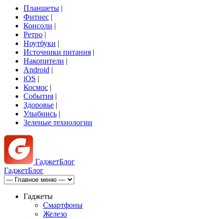
Планшеты
|
Фитнес
|
Консоли
|
Ретро
|
Ноутбуки
|
Источники питания
|
Накопители
|
Android
|
iOS
|
Космос
|
События
|
Здоровье
|
Улыбнись
|
Зеленые технологии
Гаджет
Блог
Гаджет
Блог
Гаджеты
Смартфоны
Железо