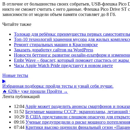
В отличие от большинства своих собратьев, USB-флешка Pico 
никто не сможет считать с него данные. Флешка Pico Drive ST
зависимости от модели объем памяти составляет до 8 Гб.
Читайте также
Толокар для ребёнка: преимущества первых самостоятель
Топ-10 технологий хранения мусора для жилых комплекс
Ремонт стиральных машин в Красноярске
Заказать доработку сайтов на WordPress
Новости беттинга: развитие онлайн-платформ и изменени
Embr Wave – браслет, который поможет спастись от жары 
Часы Apple Watch Pride предстанут в новом цвете
Новые тесты
▶
Избранная подборка: пройди тесты и узнай себя лучше.
🔥 620k+ уже прошли
Пройти →
Лента публикаций
12:04
Apple может разделить анонсы смартфонов и показа
11:52
Безумные машины СССР: экранопланы, летающий т
10:29
В США представили слишком опасную для открыто
09:16
Ученые предупредили о риске мощного потепления
07:44
Критики высоко оценили финальный сезон «Пацано