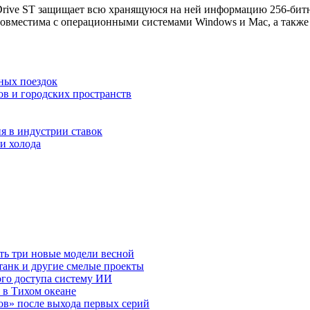
Drive ST защищает всю хранящуюся на ней информацию 256-битн
 совместима с операционными системами Windows и Mac, а также м
ных поездок
ов и городских пространств
я в индустрии ставок
и холода
ть три новые модели весной
анк и другие смелые проекты
го доступа систему ИИ
 в Тихом океане
в» после выхода первых серий