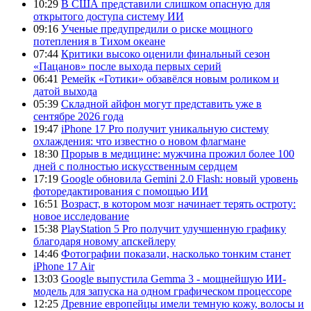
10:29
В США представили слишком опасную для
открытого доступа систему ИИ
09:16
Ученые предупредили о риске мощного
потепления в Тихом океане
07:44
Критики высоко оценили финальный сезон
«Пацанов» после выхода первых серий
06:41
Ремейк «Готики» обзавёлся новым роликом и
датой выхода
05:39
Складной айфон могут представить уже в
сентябре 2026 года
19:47
iPhone 17 Pro получит уникальную систему
охлаждения: что известно о новом флагмане
18:30
Прорыв в медицине: мужчина прожил более 100
дней с полностью искусственным сердцем
17:19
Google обновила Gemini 2.0 Flash: новый уровень
фоторедактирования с помощью ИИ
16:51
Возраст, в котором мозг начинает терять остроту:
новое исследование
15:38
PlayStation 5 Pro получит улучшенную графику
благодаря новому апскейлеру
14:46
Фотографии показали, насколько тонким станет
iPhone 17 Air
13:03
Google выпустила Gemma 3 - мощнейшую ИИ-
модель для запуска на одном графическом процессоре
12:25
Древние европейцы имели темную кожу, волосы и