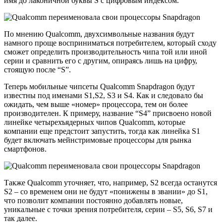
имя до лаконичной буквы S с цифровым индексом.
По мнению Qualcomm, двухсимвольные названия будут
намного проще восприниматься потребителем, который сходу
сможет определить производительность чипа той или иной
серии и сравнить его с другим, опираясь лишь на цифру,
стоящую после “S”.
Теперь мобильные чипсеты Qualcomm Snapdragon будут
известны под именами S1,S2, S3 и S4. Как и следовало бы
ожидать, чем выше «номер» процессора, тем он более
производителен. К примеру, название “S4” присвоено новой
линейке четырехъядерных чипов Qualcomm, которые
компании еще предстоит запустить, тогда как линейка S1
будет включать мейнстримовые процессоры для рынка
смартфонов.
Также Qualcomm уточняет, что, например, S2 всегда останутся
S2 – со временем они не будут «понижены в звании» до S1,
что позволит компании постоянно добавлять новые,
уникальные с точки зрения потребителя, серии – S5, S6, S7 и
так далее.