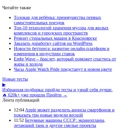
Читайте также
Толокар для ребёнка: преимущества первых
самостоятельных поездок
Топ-10 технологий хранения мусора для жилых
комплексов и городских пространств
Ремонт стиральных машин в Красноярске
Заказать доработку сайтов на WordPress
Новости беттинга: развитие онлайн-платформ и
изменения в индустрии ставок
Embr Wave – браслет, который поможет спастись от
жары и холода
Часы Apple Watch Pride предстанут в новом цвете
Новые тесты
▶
Избранная подборка: пройди тесты и узнай себя лучше.
🔥 620k+ уже прошли
Пройти →
Лента публикаций
12:04
Apple может разделить анонсы смартфонов и
показать три новые модели весной
11:52
Безумные машины СССР: экранопланы,
летающий танк и другие смелые проекты