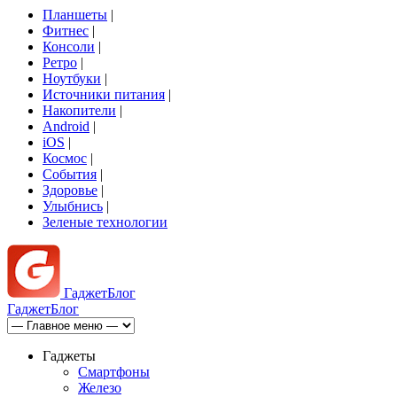
Планшеты
|
Фитнес
|
Консоли
|
Ретро
|
Ноутбуки
|
Источники питания
|
Накопители
|
Android
|
iOS
|
Космос
|
События
|
Здоровье
|
Улыбнись
|
Зеленые технологии
Гаджет
Блог
Гаджет
Блог
Гаджеты
Смартфоны
Железо