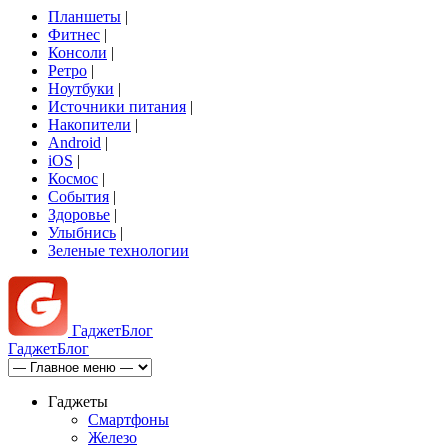
Планшеты
|
Фитнес
|
Консоли
|
Ретро
|
Ноутбуки
|
Источники питания
|
Накопители
|
Android
|
iOS
|
Космос
|
События
|
Здоровье
|
Улыбнись
|
Зеленые технологии
Гаджет
Блог
Гаджет
Блог
Гаджеты
Смартфоны
Железо