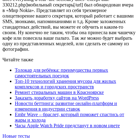
330212.php]мобильный секретарь[/url] был обнародован вчера
в «Мир Nokia». Представляет из себя трехмерное
олицетворение вашего секретаря, который работает с вашими
SMS, звонками, напоминаниями и т.д. Кроме заложенных
стандартных действий, вы можете ее обучить и каким-то
своим. Ну конечно не таким, чтобы она принесла вам чашечку
кофе или повесила ваше пальто. Так же можно будет выбрать
одну из представленных моделей, или сделать ее самому из
фотографии.
Читайте также
Толокар для ребёнка: преимущества первых
самостоятельных поездок
Топ-10 технологий хранения мусора для жилых
комплексов и городских пространств
Ремонт стиральных машин в Красноярске
Заказать доработку сайтов на WordPress
Новости беттинга: развитие онлайн-платформ и
изменения в индустрии ставок
Embr Wave – браслет, который поможет спастись от
жары и холода
Часы Apple Watch Pride предстанут в новом цвете
Новые тесты