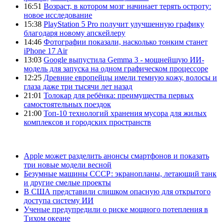
16:51
Возраст, в котором мозг начинает терять остроту:
новое исследование
15:38
PlayStation 5 Pro получит улучшенную графику
благодаря новому апскейлеру
14:46
Фотографии показали, насколько тонким станет
iPhone 17 Air
13:03
Google выпустила Gemma 3 - мощнейшую ИИ-
модель для запуска на одном графическом процессоре
12:25
Древние европейцы имели темную кожу, волосы и
глаза даже три тысячи лет назад
21:01
Толокар для ребёнка: преимущества первых
самостоятельных поездок
21:00
Топ-10 технологий хранения мусора для жилых
комплексов и городских пространств
Apple может разделить анонсы смартфонов и показать
три новые модели весной
Безумные машины СССР: экранопланы, летающий танк
и другие смелые проекты
В США представили слишком опасную для открытого
доступа систему ИИ
Ученые предупредили о риске мощного потепления в
Тихом океане