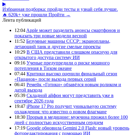
▶
Избранная подборка: пройди тесты и узнай себя лучше.
🔥 620k+ уже прошли
Пройти →
Лента публикаций
12:04
Apple может разделить анонсы смартфонов и
показать три новые модели весной
11:52
Безумные машины СССР: экранопланы,
летающий танк и другие смелые проекты
10:29
В США представили слишком опасную для
открытого доступа систему ИИ
09:16
Ученые предупредили о риске мощного
потепления в Тихом океане
07:44
Критики высоко оценили финальный сезон
«Пацанов» после выхода первых серий
06:41
Ремейк «Готики» обзавёлся новым роликом и
датой выхода
05:39
Складной айфон могут представить уже в
сентябре 2026 года
19:47
iPhone 17 Pro получит уникальную систему
охлаждения: что известно о новом флагмане
18:30
Прорыв в медицине: мужчина прожил более 100
дней с полностью искусственным сердцем
17:19
Google обновила Gemini 2.0 Flash: новый уровень
фоторедактирования с помощью ИИ