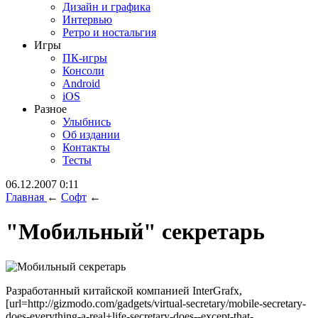
Дизайн и графика
Интервью
Ретро и ностальгия
Игры
ПК-игры
Консоли
Android
iOS
Разное
Улыбнись
Об издании
Контакты
Тесты
06.12.2007 0:11
Главная
←
Софт
←
"Мобильный" секретарь
Разработанный китайской компанией InterGrafx,
[url=http://gizmodo.com/gadgets/virtual-secretary/mobile-secretary-
does-everything-a-real+life-secretary-does--except-that-