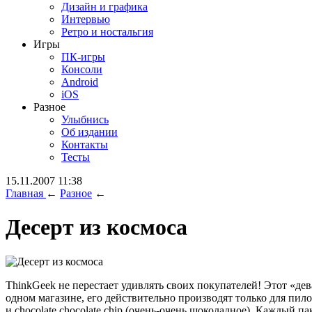
Дизайн и графика
Интервью
Ретро и ностальгия
Игры
ПК-игры
Консоли
Android
iOS
Разное
Улыбнись
Об издании
Контакты
Тесты
15.11.2007 11:38
Главная
←
Разное
←
Десерт из космоса
ThinkGeek не перестает удивлять своих покупателей! Этот «де
одном магазине, его действительно производят только для пилот
и chocolate chocolate chip (очень-очень шоколадное). Каждый 