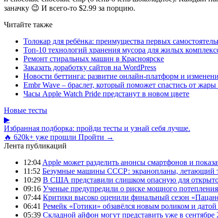
заначку 😉 И всего-то $2.99 за порцию.
Читайте также
Толокар для ребёнка: преимущества первых самостоятель
Топ-10 технологий хранения мусора для жилых комплекс
Ремонт стиральных машин в Красноярске
Заказать доработку сайтов на WordPress
Новости беттинга: развитие онлайн-платформ и изменени
Embr Wave – браслет, который поможет спастись от жары 
Часы Apple Watch Pride предстанут в новом цвете
Новые тесты
▶
Избранная подборка: пройди тесты и узнай себя лучше.
🔥 620k+ уже прошли
Пройти →
Лента публикаций
12:04
Apple может разделить анонсы смартфонов и показа
11:52
Безумные машины СССР: экранопланы, летающий т
10:29
В США представили слишком опасную для открыто
09:16
Ученые предупредили о риске мощного потепления
07:44
Критики высоко оценили финальный сезон «Пацано
06:41
Ремейк «Готики» обзавёлся новым роликом и датой
05:39
Складной айфон могут представить уже в сентябре 