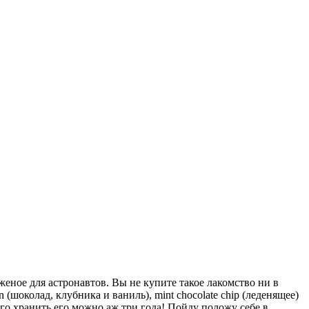
женое для астронавтов. Вы не купите такое лакомство ни в
(шоколад, клубника и ваниль), mint chocolate chip (леденящее)
его хранить его можно аж три года! Пойду положу себе в