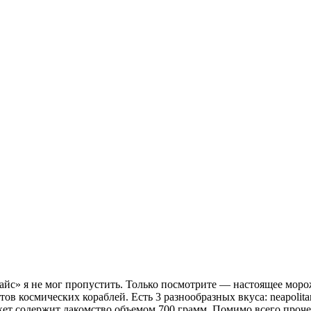
вайс» я не мог пропустить. Только посмотрите — настоящее моро
ов космических кораблей. Есть 3 разнообразных вкуса: neapolitan 
пакет содержит лакомство объемом 700 грамм. Помимо всего проч