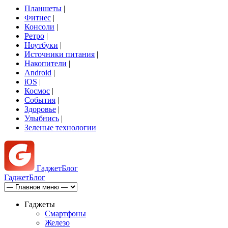
Планшеты
|
Фитнес
|
Консоли
|
Ретро
|
Ноутбуки
|
Источники питания
|
Накопители
|
Android
|
iOS
|
Космос
|
События
|
Здоровье
|
Улыбнись
|
Зеленые технологии
Гаджет
Блог
Гаджет
Блог
Гаджеты
Смартфоны
Железо