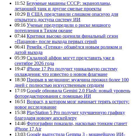
11:52
Безумные машины СССР: экранопланы,
летающий танк и другие смелые проекты
10:29
В США представили слишком опасную для
открытого доступа систему ИИ
09:16
Ученые предупредили о риске мощного
потепления в Тихом океане
07:44
Критики высоко оценили финальный сезон
«Пацанов» после выхода первых серий
06:41
Ремейк «Готики» обзавёлся новым роликом и
датой выхода
05:39
Складной айфон могут представить уже в
сентябре 2026 года
19:47
iPhone 17 Pro получит уникальную систему
охлаждения: что известно о новом флагмане
18:30
Прорыв в медицине: мужчина прожил более 100
дней с полностью искусственным сердцем
17:19
Google обновила Gemini 2.0 Flash: новый уровень
фоторедактирования с помощью ИИ
16:51
Возраст, в котором мозг начинает терять остроту:
новое исследование
15:38
PlayStation 5 Pro получит улучшенную графику
благодаря новому апскейлеру
14:46
Фотографии показали, насколько тонким станет
iPhone 17 Air
13:03
Google выпустила Gemma 3 - мощнейшую ИИ-