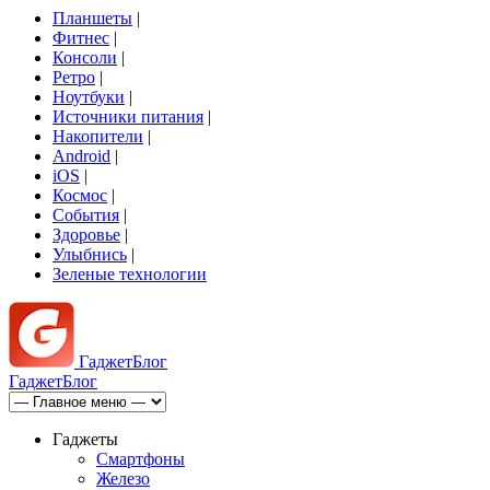
Планшеты
|
Фитнес
|
Консоли
|
Ретро
|
Ноутбуки
|
Источники питания
|
Накопители
|
Android
|
iOS
|
Космос
|
События
|
Здоровье
|
Улыбнись
|
Зеленые технологии
Гаджет
Блог
Гаджет
Блог
Гаджеты
Смартфоны
Железо