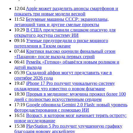
12:04
Apple может разделить анонсы смартфонов и
показать три новые модели весной
11:52
Безумные машины СССР: экранопланы,
летающий танк и другие смелые проекты
10:29
В США представили слишком опасную для
открытого доступа систему ИИ
09:16
Ученые предупредили о риске мощного
потепления в Тихом океане
07:44
Критики высоко оценили финальный сезон
«Пацанов» после выхода первых серий
06:41
Ремейк «Готики» обзавёлся новым роликом и
датой выхода
05:39
Складной айфон могут представить уже в
сентябре 2026 года
19:47
iPhone 17 Pro получит уникальную систему
охлаждения: что известно о новом флагмане
18:30
Прорыв в медицине: мужчина прожил более 100
дней с полностью искусственным сердцем
17:19
Google обновила Gemini 2.0 Flash: новый уровень
фоторедактирования с помощью ИИ
16:51
Возраст, в котором мозг начинает терять остроту:
новое исследование
15:38
PlayStation 5 Pro получит улучшенную графику
благодаря новому апскейлеру