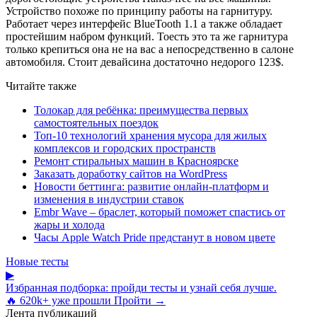
Устройство похоже по принципу работы на гарнитуру.
Работает через интерфейс BlueTooth 1.1 а также обладает
простейшим набром функций. Тоесть это та же гарнитура
только крепиться она не на вас а непосредственно в салоне
автомобиля. Стоит девайсина достаточно недорого 123$.
Читайте также
Толокар для ребёнка: преимущества первых
самостоятельных поездок
Топ-10 технологий хранения мусора для жилых
комплексов и городских пространств
Ремонт стиральных машин в Красноярске
Заказать доработку сайтов на WordPress
Новости беттинга: развитие онлайн-платформ и
изменения в индустрии ставок
Embr Wave – браслет, который поможет спастись от
жары и холода
Часы Apple Watch Pride предстанут в новом цвете
Новые тесты
▶
Избранная подборка: пройди тесты и узнай себя лучше.
🔥 620k+ уже прошли
Пройти →
Лента публикаций