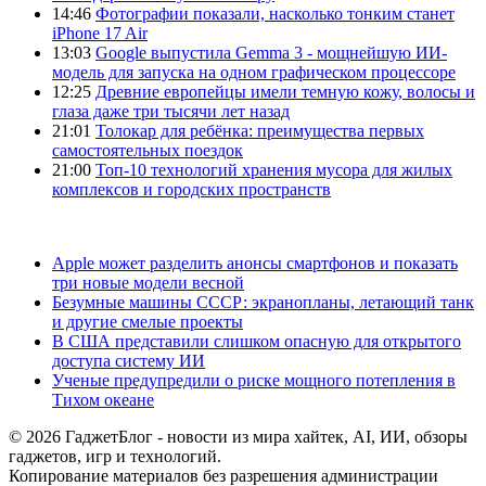
14:46
Фотографии показали, насколько тонким станет
iPhone 17 Air
13:03
Google выпустила Gemma 3 - мощнейшую ИИ-
модель для запуска на одном графическом процессоре
12:25
Древние европейцы имели темную кожу, волосы и
глаза даже три тысячи лет назад
21:01
Толокар для ребёнка: преимущества первых
самостоятельных поездок
21:00
Топ-10 технологий хранения мусора для жилых
комплексов и городских пространств
Apple может разделить анонсы смартфонов и показать
три новые модели весной
Безумные машины СССР: экранопланы, летающий танк
и другие смелые проекты
В США представили слишком опасную для открытого
доступа систему ИИ
Ученые предупредили о риске мощного потепления в
Тихом океане
© 2026 ГаджетБлог - новости из мира хайтек, AI, ИИ, обзоры
гаджетов, игр и технологий.
Копирование материалов без разрешения администрации